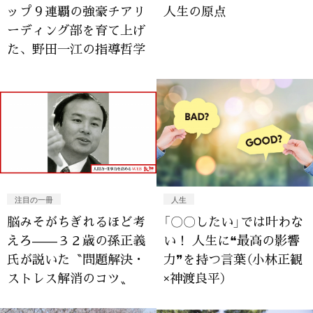
ップ９連覇の強豪チアリ
人生の原点
ーディング部を育て上げ
た、野田一江の指導哲学
注目の一冊
人生
脳みそがちぎれるほど考
「〇〇したい」では叶わな
えろ——３２歳の孫正義
い！ 人生に❝最高の影響
氏が説いた〝問題解決・
力❞を持つ言葉（小林正観
ストレス解消のコツ〟
×神渡良平）