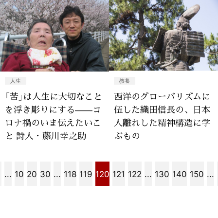
人生
教養
「苦」は人生に大切なこと
西洋のグローバリズムに
を浮き彫りにする——コ
伍した織田信長の、日本
ロナ禍のいま伝えたいこ
人離れした精神構造に学
と 詩人・藤川幸之助
ぶもの
...
10
20
30
...
118
119
120
121
122
...
130
140
150
...