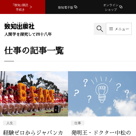
『致知』購読
オンライン
致知電子版
手続き
ショップ
メニュー
人間学を探究して四十八年
仕事の記事一覧
人生
仕事
経験ゼロからジャパンカ
発明王・ドクター中松の