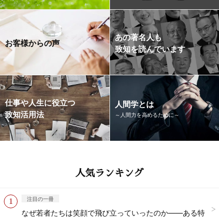
あの著名人も
お客様からの声
致知を読んでいます
仕事や人生に役立つ
人間学とは
致知活用法
～人間力を高めるために～
人気ランキング
注目の一冊
なぜ若者たちは笑顔で飛び立っていったのか——ある特