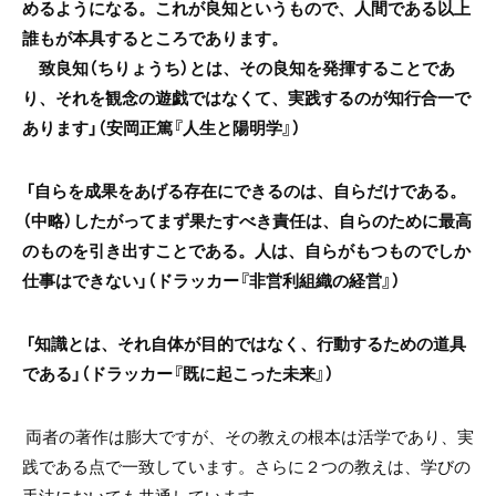
めるようになる。これが良知というもので、人間である以上
誰もが本具するところであります。
致良知（ちりょうち）とは、その良知を発揮することであ
り、それを観念の遊戯ではなくて、実践するのが知行合一で
あります」（安岡正篤『人生と陽明学』）
「自らを成果をあげる存在にできるのは、自らだけである。
（中略）したがってまず果たすべき責任は、自らのために最高
のものを引き出すことである。人は、自らがもつものでしか
仕事はできない」（ドラッカー『非営利組織の経営』）
「知識とは、それ自体が目的ではなく、行動するための道具
である」（ドラッカー『既に起こった未来』）
両者の著作は膨大ですが、その教えの根本は活学であり、実
践である点で一致しています。さらに２つの教えは、学びの
手法においても共通しています。