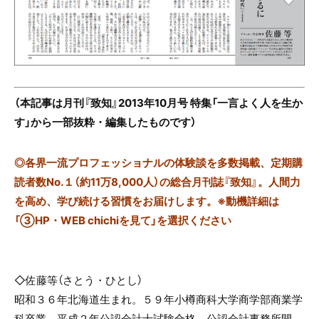
（本記事は月刊『致知』2013年10月号 特集「一言よく人を生か
す」から一部抜粋・編集したものです）
◎
各界一流プロフェッショナルの体験談を多数掲載、定期購
読者数No.１（約11万8,000人）の総合月刊誌『致知』。人間力
を高め、学び続ける習慣をお届けします。※動機詳細は
「③HP・WEB chichiを見て」を選択ください
◇佐藤等（さとう・ひとし）
昭和３６年北海道生まれ。５９年小樽商科大学商学部商業学
科卒業。平成２年公認会計士試験合格。公認会計事務所開