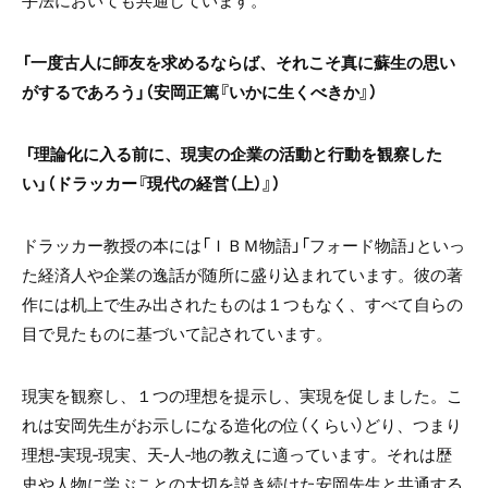
「一度古人に師友を求めるならば、それこそ真に蘇生の思い
がするであろう」（安岡正篤『いかに生くべきか』）
「理論化に入る前に、現実の企業の活動と行動を観察した
い」（ドラッカー『現代の経営（上）』）
ドラッカー教授の本には「ＩＢＭ物語」「フォード物語」といっ
た経済人や企業の逸話が随所に盛り込まれています。彼の著
作には机上で生み出されたものは１つもなく、すべて自らの
目で見たものに基づいて記されています。
現実を観察し、１つの理想を提示し、実現を促しました。こ
れは安岡先生がお示しになる造化の位（くらい）どり、つまり
理想‐実現‐現実、天‐人‐地の教えに適っています。それは歴
史や人物に学ぶことの大切を説き続けた安岡先生と共通する