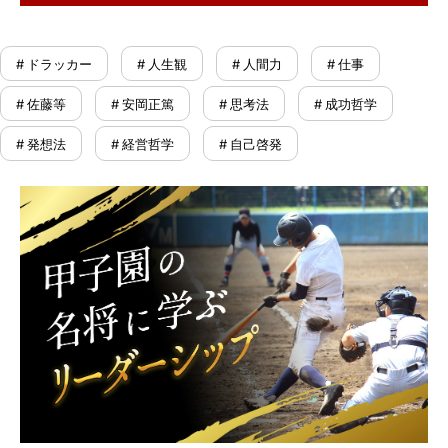
# ドラッカー
# 人生観
# 人間力
# 仕事
# 佐藤等
# 安岡正篤
# 思考法
# 成功哲学
# 発想法
# 経営哲学
# 自己啓発