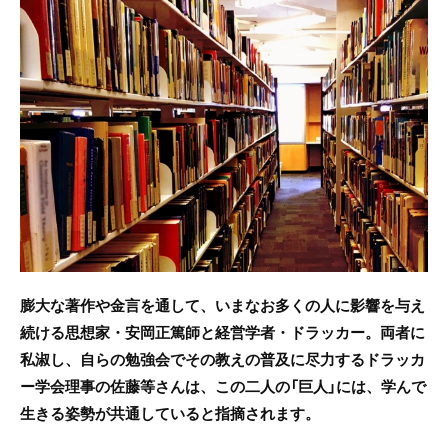
c
itt
e
e
er
b
o
o
k
膨大な著作や金言を通して、いまなお多くの人に影響を与え
続ける思想家・安岡正篤師と経営学者・ドラッカー。両者に
私淑し、自らの勉強会でその教えの普及に尽力するドラッカ
ー学会理事の佐藤等さんは、この二人の「
巨人」には、学んで
生きる姿勢が共通していると指摘されます。