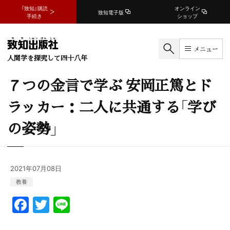
『致知』購読
オンライン
致知電子版
手続き
ショップ
メニュー
人間学を探究して四十八年
７つの金言で学ぶ 安岡正篤とド
ラッカー：二人に共通する「学び
の姿勢」
2021年07月08日
教養
F
T
Li
a
w
n