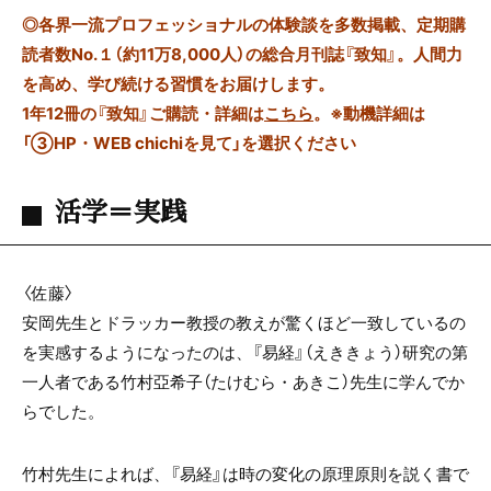
◎
各界一流プロフェッショナルの体験談を多数掲載、定期購
読者数No.１（約11万8,000人）の総合月刊誌『致知』。人間力
を高め、学び続ける習慣をお届けします。
1年12冊の『致知』ご購読・詳細は
こちら
。
※動機詳細は
「③HP・WEB chichiを見て」を選択ください
活学＝実践
〈佐藤〉
安岡先生とドラッカー教授の教えが驚くほど一致しているの
を実感するようになったのは、『易経』（えききょう）研究の第
一人者である竹村亞希子（たけむら・あきこ）先生に学んでか
らでした。
竹村先生によれば、『易経』は時の変化の原理原則を説く書で