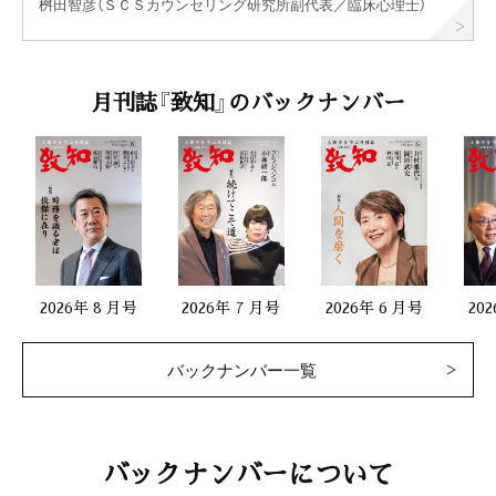
桝田智彦（ＳＣＳカウンセリング研究所副代表／臨床心理士）
月刊誌『致知』のバックナンバー
2026年 8 月号
2026年 7 月号
2026年 6 月号
20
バックナンバー一覧
バックナンバーについて