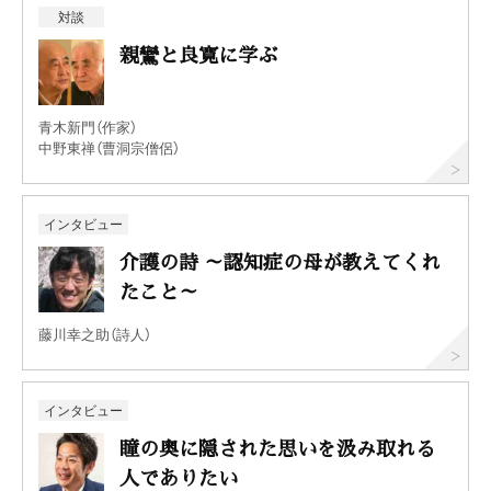
対談
親鸞と良寛に学ぶ
青木新門（作家）
中野東禅（曹洞宗僧侶）
インタビュー
介護の詩 ～認知症の母が教えてくれ
たこと～
藤川幸之助（詩人）
インタビュー
瞳の奥に隠された思いを汲み取れる
人でありたい