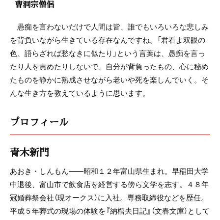
曹洞宗僧侶
愚痴を言わないだけで人間は皆、誰でもいろいろな悲しみ
を背負いながら生きている存在なんですね。「君看よ双眼の
色、語らざれば愁なきに似たり」という言葉は、愚痴を言っ
たり人を責めたりしないで、自分が背負ったもの、心に秘め
たものを静かに熟成させながら老いや死を楽しんでいく。そ
んな生き方を教えているように思います。
プロフィール
青木新門
あおき・しんもん――昭和１２年富山県生まれ。早稲田大学
中退後、富山市で飲食店を経営する傍ら文学を志す。４８年
冠婚葬祭会社（現オークス）に入社。専務取締役などを歴任。
平成５年葬式の現場の体験を『納棺夫日記』（文春文庫）として