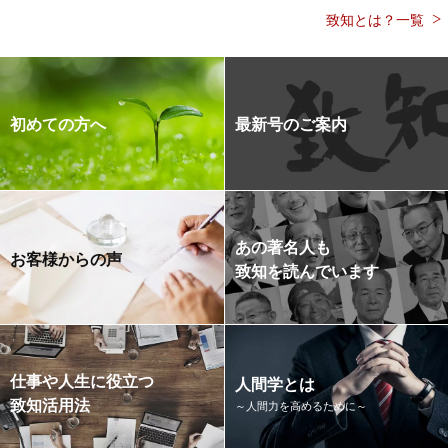
致知とは？一覧
初めての方へ
最新号のご案内
あの著名人も
お客様からの声
致知を読んでいます
仕事や人生に役立つ
人間学とは
致知活用法
～人間力を高めるために～