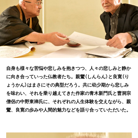
b
o
o
k
自身も様々な苦悩や悲しみを抱きつつ、人々の悲しみと静か
に向き合っていった仏教者たち。親鸞（しんらん）と良寛（り
ょうかん）はまさにその典型だろう。共に幼少期から悲しみ
を味わい、それを乗り越えてきた作家の青木新門氏と曹洞宗
僧侶の中野東禅氏に、それぞれの人生体験を交えながら、親
鸞、良寛の歩みや人間的魅力などを語り合っていただいた。