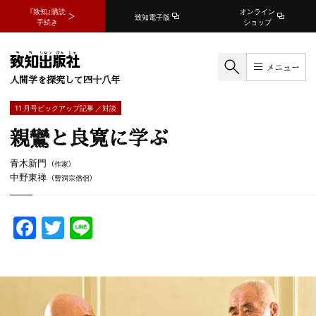
『致知』購読
オンライン
致知電子版
手続き
ショップ
メニュー
人間学を探究して四十八年
11 月号ピックアップ記事 ／対談
親鸞と良寛に学ぶ
青木新門
（作家）
中野東禅
（曹洞宗僧侶）
F
T
Li
a
w
n
c
itt
e
e
er