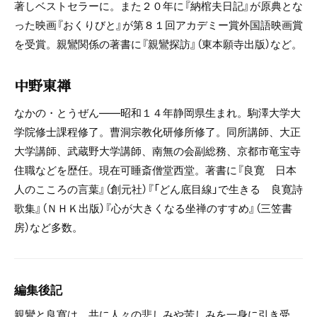
著しベストセラーに。また２０年に『納棺夫日記』が原典とな
った映画『おくりびと』が第８１回アカデミー賞外国語映画賞
を受賞。親鸞関係の著書に『親鸞探訪』（東本願寺出版）など。
中野東禅
なかの・とうぜん――昭和１４年静岡県生まれ。駒澤大学大
学院修士課程修了。曹洞宗教化研修所修了。同所講師、大正
大学講師、武蔵野大学講師、南無の会副総務、京都市竜宝寺
住職などを歴任。現在可睡斎僧堂西堂。著書に『良寛 日本
人のこころの言葉』（創元社）『「どん底目線」で生きる 良寛詩
歌集』（ＮＨＫ出版）『心が大きくなる坐禅のすすめ』（三笠書
房）など多数。
編集後記
親鸞と良寛は、共に人々の悲しみや苦しみを一身に引き受