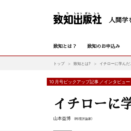
人間学
致知とは？
致知のお申込み
トップ
致知とは?
イチローに学んだ
10 月号ピックアップ記事 ／インタビュー
イチローに
山本益博
（料理評論家）