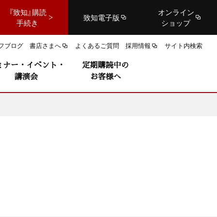
『致知』購読
オンライン
致知電子版
手続き
ショップ
フブログ
書店さまへ
よくあるご質問
採用情報
サイト内検索
ミナー・イベント・
定期購読中の
講演会
お客様へ