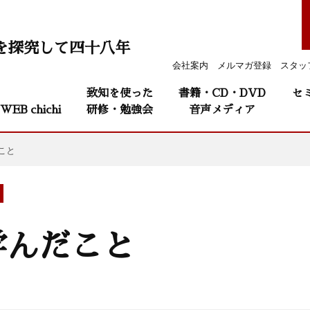
を探究して四十八年
会社案内
メルマガ登録
スタッ
致知を使った
書籍・CD・DVD
セ
WEB chichi
研修・勉強会
音声メディア
こと
学んだこと