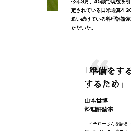
今年3月、45歳で現役を
定されている日米通算4,
追い続けている料理評論家
ただいた。
「準備をす
するため」
山本益博
料理評論家
イチローさんを語る上