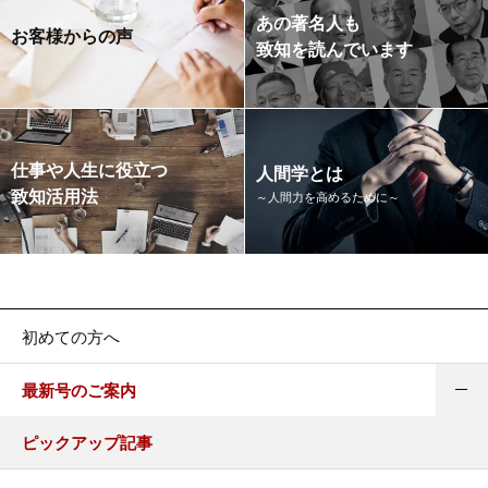
あの著名人も
お客様からの声
致知を読んでいます
仕事や人生に役立つ
人間学とは
致知活用法
～人間力を高めるために～
初めての方へ
最新号のご案内
ピックアップ記事