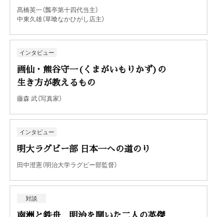
髙橋英一（瓢亭第十四代当主）
中東久雄（草喰なかひがし店主）
インタビュー
画仙・熊谷守一(くまがいもりかず)の
生き方が教えるもの
藤森 武（写真家）
インタビュー
明大ラグビー部 日本一への道のり
田中澄憲（明治大学ラグビー部監督）
対談
南洲と鉄舟 明治を開いた二人の英傑