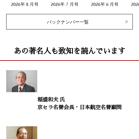
2026年 8 月号
2026年 7 月号
2026年 6 月号
20
石橋恵三子（消えもの師）
二十代をどう生きるか 100
バックナンバー一覧
「勤勉勤労の精神をモットーとせよ」
田中真澄（社会教育家）
あの著名人も致知を読んでいます
人生を照らす言葉
「山村暮鳥」
鈴木秀子（国際コミュニオン学会名誉会長）
生命科学研究者からのメッセージ 16
稲盛和夫 氏
「広島国際平和会議から発せられた祈り」
京セラ名誉会長・日本航空名誉顧問
村上 和雄（筑波大学名誉教授）
禅語に学ぶ 59
「怨親平等」