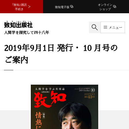
『致知』購読
オンライン
致知電子版
手続き
ショップ
メニュー
人間学を探究して四十八年
2019年9月1日 発行・ 10 月号の
ご案内