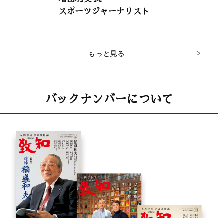
スポーツジャーナリスト
療科長）
干支九星学
井上象英
もっと見る
徳川家康 37
バックナンバーについて
「秀吉の大陸侵攻に反対する」
童門 冬二（作家）
致知随想
田中 知「職人ではなくビジネスマンとして生きる」
蟻川芳子「女性研究者の道を拓いた丹下ウメの生涯」
延命真一郎「本物の果物を使った料理で人を喜ばせる」
松村ひとみ「大病の過程で掴んだ紙芝居師の道」
辻田雅寛「味噌づくりに込めた七代目としての思い」