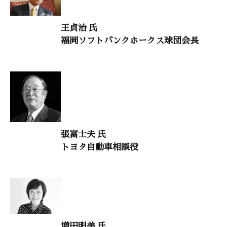
横田南嶺（臨済宗円覚寺派管長）
王貞治 氏
「古事記」に学ぶ日本の心 9
福岡ソフトバンクホークス球団会長
「応神天皇の后と御子たち」
今野華都子（「古事記」に日本人の心を学ぶ華都子塾 主宰）
時流を読む 23
「『経済の再生』と『防衛力の向上』こそ平和への最大の解決策」
中西輝政（京都大学名誉教授）
張富士夫 氏
日本の教育を取り戻す 74
トヨタ自動車相談役
「教育界の伝統と革新」
占部賢志（中村学園大学教授）
大自然と体心
「『息さわやか』で生活もイキイキ」
増田明美 氏
川口陽子（東京医科歯科大学歯学部附属病院「息さわやか外来」診