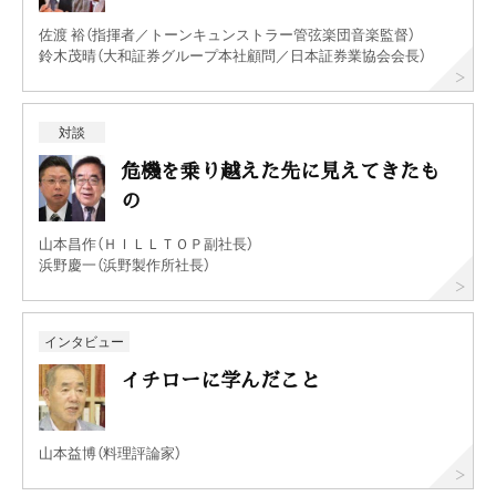
佐渡 裕（指揮者／トーンキュンストラー管弦楽団音楽監督）
鈴木茂晴（大和証券グループ本社顧問／日本証券業協会会長）
対談
危機を乗り越えた先に見えてきたも
の
山本昌作（ＨＩＬＬＴＯＰ副社長）
浜野慶一（浜野製作所社長）
インタビュー
イチローに学んだこと
山本益博（料理評論家）