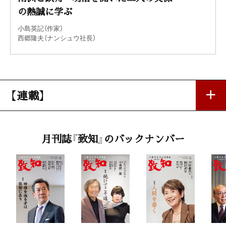
の熱誠に学ぶ
小島英記（作家）
西郷隆夫（ナンシュウ社長）
【連載】
忘れ得ぬ人 忘れ得ぬ言葉 22
月刊誌『致知』のバックナンバー
「〝綺麗な女の人に出会って振り向かないような男じゃ駄目だ〟
――加藤唐九郎 」
五木寛之（作家）
第一線で活躍する女性
「いまなお仕事への情熱を燃やして生きる」