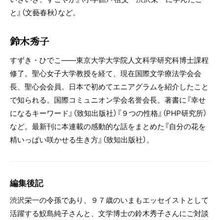
と』（文藝春秋）など。
鈴木秀子
すずき・ひでこ――東京大学大学院人文科学研究科博士課程
修了。聖心女子大学教授を経て、現在国際文学療法学会会
長、聖心会会員。日本で初めてエニアグラムを紹介したこと
で知られる。国際コミュニオン学会名誉会長。著書に『幸せ
になるキーワード』（致知出版社）『９つの性格』（PHP研究所）
など。最新刊に本連載の感動的な話をまとめた『自分の花を
精いっぱい咲かせる生き方』（致知出版社）。
編集後記
渋沢栄一の令孫であり、９７歳のいまもエッセイストとして
活躍する鮫島純子さんと、文学博士の鈴木秀子さんにご対談