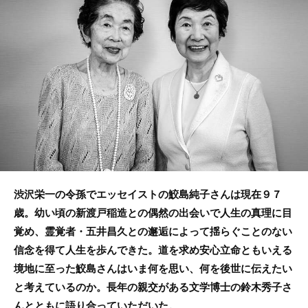
b
o
o
k
渋沢栄一の令孫でエッセイストの鮫島純子さんは現在９７
歳。幼い頃の新渡戸稲造との偶然の出会いで人生の真理に目
覚め、霊覚者・五井昌久との邂逅によって揺らぐことのない
信念を得て人生を歩んできた。道を求め安心立命ともいえる
境地に至った鮫島さんはいま何を思い、何を後世に伝えたい
と考えているのか。長年の親交がある文学博士の鈴木秀子さ
んとともに語り合っていただいた。