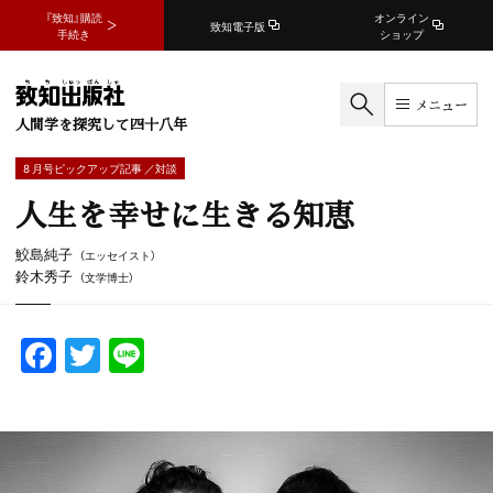
『致知』購読
オンライン
致知電子版
手続き
ショップ
メニュー
人間学を探究して四十八年
8 月号ピックアップ記事 ／対談
人生を幸せに生きる知恵
鮫島純子
（エッセイスト）
鈴木秀子
（文学博士）
F
T
Li
a
w
n
c
itt
e
e
er