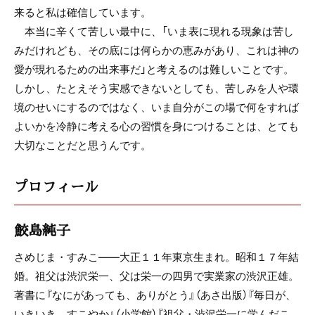
来ると私は確信しています。
本当に辛くて苦しい最中に、「いま表に現れる現象は苦し
みだけれども、その底には何らかの恵みがあり、これは神の
愛が現れるための出来事だ」と考えるのは難しいことです。
しかし、たとえそう実感できないとしても、苦しみを人や環
境のせいにするのではなく、いま自分がこの場で何をすれば
よいかを冷静に考える心の習慣を身につけることは、とても
大切なことだと思うんです。
プロフィール
鮫島純子
さめじま・すみこ――大正１１年東京生まれ。昭和１７年結
婚。祖父は渋沢栄一、父は栄一の四男で実業家の渋沢正雄。
著書に『なにがあっても、ありがとう』（あさ出版）『毎日が、
いきいき、すこやか』（小学館）『祖父・渋沢栄一に学んだこ