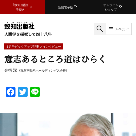
『致知』購読
オンライン
致知電子版
手続き
ショップ
メニュー
人間学を探究して四十八年
8 月号ピックアップ記事 ／インタビュー
意志あるところ道はひらく
金指 潔
（東急不動産ホールディングス会長）
F
T
Li
a
w
n
c
itt
e
e
er
b