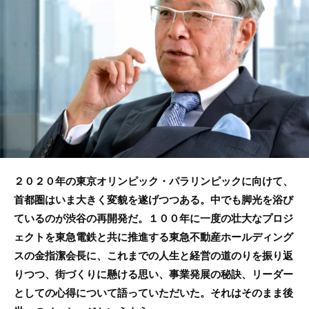
o
o
k
２０２０年の東京オリンピック・パラリンピックに向けて、
首都圏はいま大きく変貌を遂げつつある。中でも脚光を浴び
ているのが渋谷の再開発だ。１００年に一度の壮大なプロジ
ェクトを東急電鉄と共に推進する東急不動産ホールディング
スの金指潔会長に、これまでの人生と経営の道のりを振り返
りつつ、街づくりに懸ける思い、事業発展の秘訣、リーダー
としての心得について語っていただいた。それはそのまま後