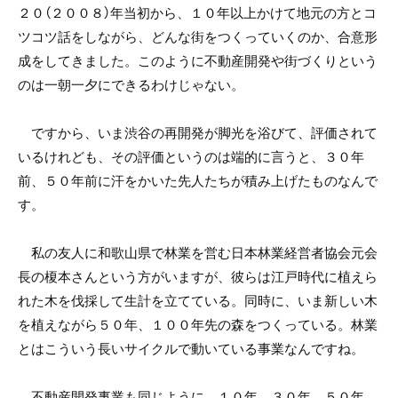
２０（２００８）年当初から、１０年以上かけて地元の方とコ
ツコツ話をしながら、どんな街をつくっていくのか、合意形
成をしてきました。このように不動産開発や街づくりという
のは一朝一夕にできるわけじゃない。
ですから、いま渋谷の再開発が脚光を浴びて、評価されて
いるけれども、その評価というのは端的に言うと、３０年
前、５０年前に汗をかいた先人たちが積み上げたものなんで
す。
私の友人に和歌山県で林業を営む日本林業経営者協会元会
長の榎本さんという方がいますが、彼らは江戸時代に植えら
れた木を伐採して生計を立てている。同時に、いま新しい木
を植えながら５０年、１００年先の森をつくっている。林業
とはこういう長いサイクルで動いている事業なんですね。
不動産開発事業も同じように、１０年、３０年、５０年、