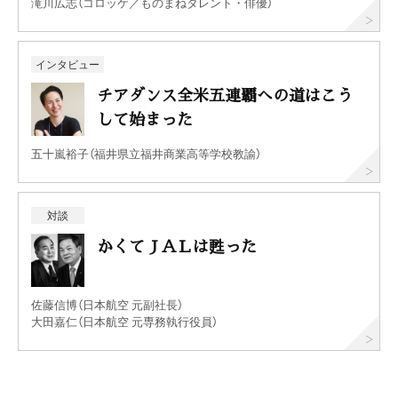
滝川広志（コロッケ／ものまねタレント・俳優）
インタビュー
チアダンス全米五連覇への道はこう
して始まった
五十嵐裕子（福井県立福井商業高等学校教諭）
対談
かくてＪＡＬは甦った
佐藤信博（日本航空 元副社長）
大田嘉仁（日本航空 元専務執行役員）