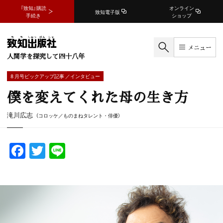
『致知』購読
オンライン
致知電子版
手続き
ショップ
メニュー
人間学を探究して四十八年
8 月号ピックアップ記事 ／インタビュー
僕を変えてくれた母の生き方
滝川広志
（コロッケ／ものまねタレント・俳優）
F
T
Li
a
w
n
c
itt
e
e
er
b