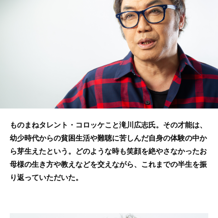
o
o
k
ものまねタレント・コロッケこと滝川広志氏。その才能は、
幼少時代からの貧困生活や難聴に苦しんだ自身の体験の中か
ら芽生えたという。どのような時も笑顔を絶やさなかったお
母様の生き方や教えなどを交えながら、これまでの半生を振
り返っていただいた。