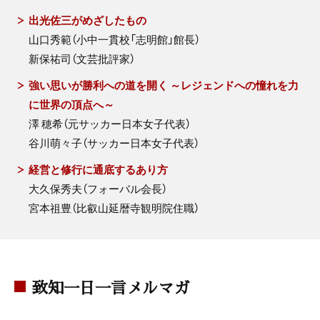
出光佐三がめざしたもの
山口秀範（小中一貫校「志明館」館長）
新保祐司（文芸批評家）
強い思いが勝利への道を開く ～レジェンドへの憧れを力
に世界の頂点へ～
澤 穂希（元サッカー日本女子代表）
谷川萌々子（サッカー日本女子代表）
経営と修行に通底するあり方
大久保秀夫（フォーバル会長）
宮本祖豊（比叡山延暦寺観明院住職）
致知一日一言メルマガ