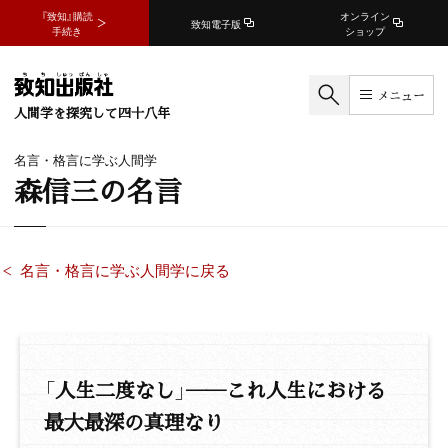
『致知』購読
オンライン
致知電子版
手続き
ショップ
メニュー
人間学を探究して四十八年
名言・格言に学ぶ人間学
森信三の名言
名言・格言に学ぶ人間学に戻る
「人生二度なし」――これ人生における
最大最深の真理なり