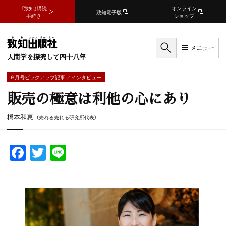
『致知』購読
オンライン
致知電子版
手続き
ショップ
メニュー
人間学を探究して四十八年
9 月号ピックアップ記事 ／インタビュー
販売の極意は利他の心にあり
橋本和恵
（売れる売れる研究所代表）
F
T
Li
a
w
n
c
itt
e
e
er
b