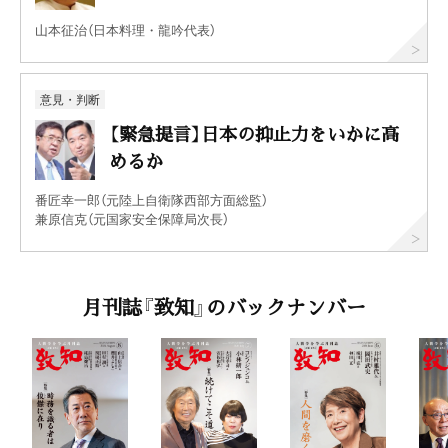
山本征治（日本料理・龍吟代表）
意見・判断
【緊急提言】日本の抑止力をいかに高
めるか
番匠幸一郎（元陸上自衛隊西部方面総監）
兼原信克（元国家安全保障局次長）
月刊誌『致知』のバックナンバー