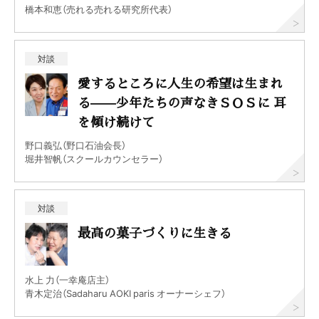
橋本和恵（売れる売れる研究所代表）
対談
愛するところに人生の希望は生まれ
る——少年たちの声なきＳＯＳに 耳
を傾け続けて
野口義弘（野口石油会長）
堀井智帆（スクールカウンセラー）
対談
最高の菓子づくりに生きる
水上 力（一幸庵店主）
青木定治（Sadaharu AOKI paris オーナーシェフ）