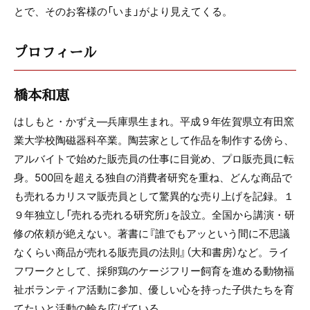
とで、そのお客様の「いま」がより見えてくる。
プロフィール
橋本和恵
はしもと・かずえ―兵庫県生まれ。平成９年佐賀県立有田窯
業大学校陶磁器科卒業。陶芸家として作品を制作する傍ら、
アルバイトで始めた販売員の仕事に目覚め、プロ販売員に転
身。500回を超える独自の消費者研究を重ね、どんな商品で
も売れるカリスマ販売員として驚異的な売り上げを記録。１
９年独立し「売れる売れる研究所」を設立。全国から講演・研
修の依頼が絶えない。著書に『誰でもアッという間に不思議
なくらい商品が売れる販売員の法則』（大和書房）など。ライ
フワークとして、採卵鶏のケージフリー飼育を進める動物福
祉ボランティア活動に参加、優しい心を持った子供たちを育
てたいと活動の輪を広げている。