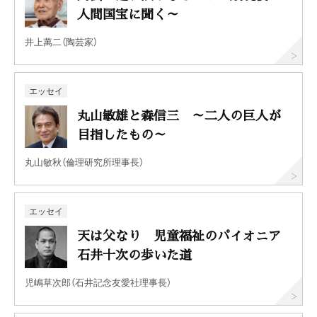
人間国宝に聞く～
井上萬二（陶芸家）
エッセイ
丸山敏雄と森信三 ～二人の巨人が
目指したもの～
丸山敏秋（倫理研究所理事長）
エッセイ
天は父なり 児童福祉のパイオニア
石井十次の歩いた道
児嶋草次郎（石井記念友愛社理事長）