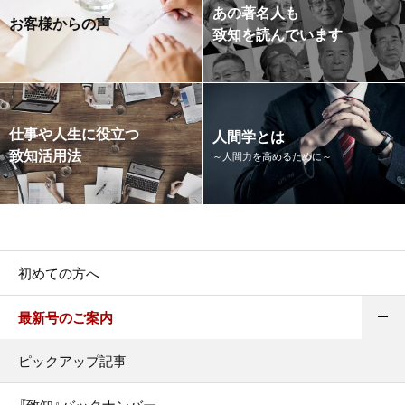
あの著名人も
お客様からの声
致知を読んでいます
仕事や人生に役立つ
人間学とは
致知活用法
～人間力を高めるために～
初めての方へ
最新号のご案内
ピックアップ記事
『致知』バックナンバー