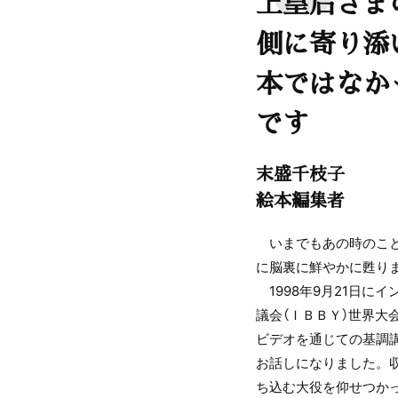
上皇后さま
側に寄り添
本ではなか
です
末盛千枝子
絵本編集者
いまでもあの時のこと
に脳裏に鮮やかに甦り
1998年9月21日に
議会（ＩＢＢＹ）世界大
ビデオを通じての基調
お話しになりました。
ち込む大役を仰せつかっ