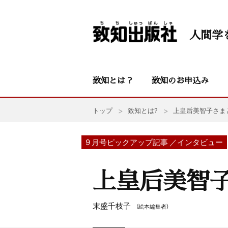
人間学
致知とは？
致知のお申込み
トップ
致知とは?
上皇后美智子さま
9 月号ピックアップ記事 ／インタビュー
上皇后美智
末盛千枝子
（絵本編集者）