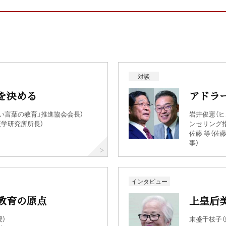
対談
を決める
アドラ
い言葉の教育」推進協会会長）
岩井俊憲（
医学研究所所長）
ンセリング
佐藤 等（
事）
インタビュー
教育の原点
上皇后
）
末盛千枝子（