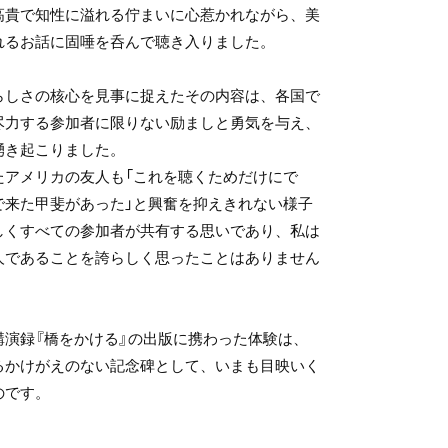
高貴で知性に溢れる佇まいに心惹かれながら、美
れるお話に固唾を呑んで聴き入りました。
しさの核心を見事に捉えたその内容は、各国で
尽力する参加者に限りない励ましと勇気を与え、
湧き起こりました。
アメリカの友人も「これを聴くためだけにで
で来た甲斐があった」と興奮を抑えきれない様子
しくすべての参加者が共有する思いであり、私は
人であることを誇らしく思ったことはありません
演録『橋をかける』の出版に携わった体験は、
るかけがえのない記念碑として、いまも目映いく
のです。