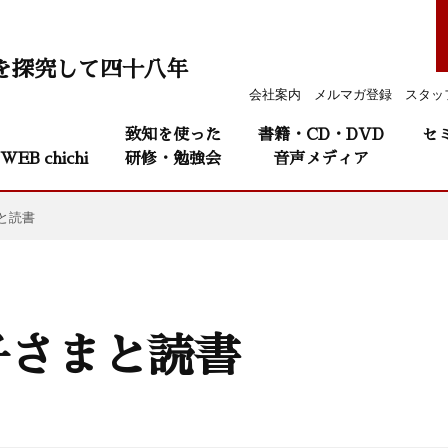
を探究して四十八年
会社案内
メルマガ登録
スタッ
致知を使った
書籍・CD・DVD
セ
WEB chichi
研修・勉強会
音声メディア
と読書
子さまと読書