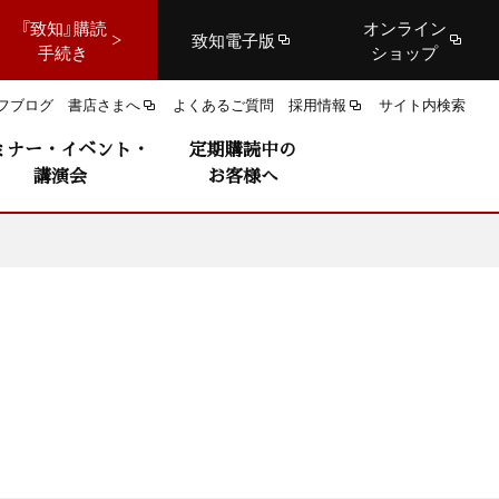
『致知』購読
オンライン
致知電子版
手続き
ショップ
フブログ
書店さまへ
よくあるご質問
採用情報
サイト内検索
ミナー・イベント・
定期購読中の
講演会
お客様へ