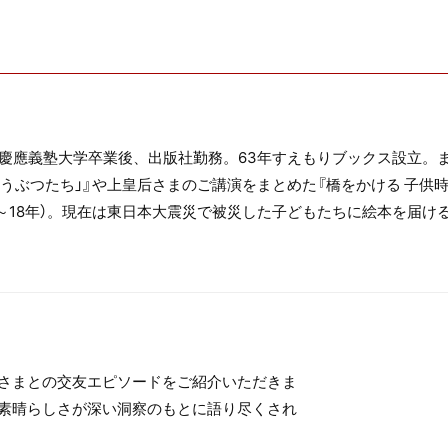
。慶應義塾大学卒業後、出版社勤務。63年すえもりブックス設立。
LS「どうぶつたち」』や上皇后さまのご講演をまとめた『橋をかける 子
事（～18年）。現在は東日本大震災で被災した子どもたちに絵本を届ける
さまとの交友エピソードをご紹介いただきま
素晴らしさが深い洞察のもとに語り尽くされ