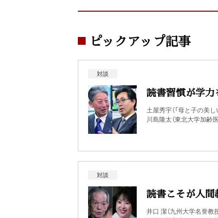
ピックアップ記事
対談
読書習慣が学力
土屋秀宇（「母と子の美し
川島隆太（東北大学加齢
対談
読書こそが人間
井口 潔（九州大学名誉教授