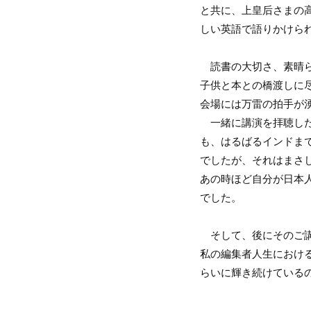
と共に、上皇后さまの
しい英語で語りかけら
読書の大切さ、素晴ら
子供と本との橋渡しに
会場には万雷の拍手が
一緒に講演を拝聴した
も、はるばるインドま
でしたが、それはまさ
あの時ほど自分が日本
でした。
そして、後にそのご講
私の編集者人生におけ
らいに輝き続けている