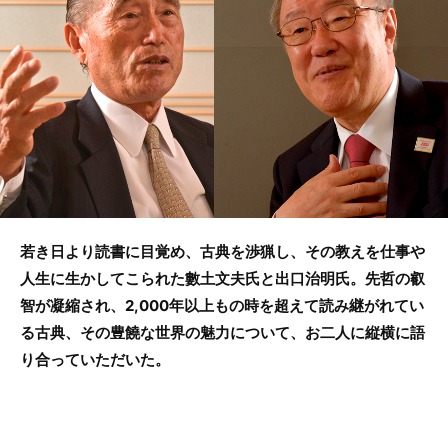
b
o
o
k
若き日より読書に目覚め、古典を渉猟し、その教えを仕事や
人生に生かしてこられた數土文夫氏と出口治明氏。先哲の叡
智が凝縮され、2,000年以上もの時を超えて読み継がれてい
る古典、その豊饒な世界の魅力について、お二人に縦横に語
り合っていただいた。