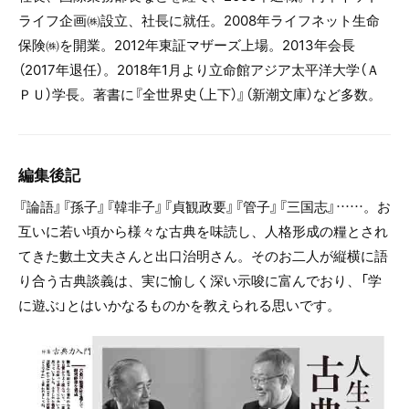
ライフ企画㈱設立、社長に就任。2008年ライフネット生命
保険㈱を開業。2012年東証マザーズ上場。2013年会長
（2017年退任）。2018年1月より立命館アジア太平洋大学（Ａ
ＰＵ）学長。著書に『全世界史（上下）』（新潮文庫）など多数。
編集後記
『論語』『孫子』『韓非子』『貞観政要』『管子』『三国志』……。お
互いに若い頃から様々な古典を味読し、人格形成の糧とされ
てきた數土文夫さんと出口治明さん。そのお二人が縦横に語
り合う古典談義は、実に愉しく深い示唆に富んでおり、「学
に遊ぶ」とはいかなるものかを教えられる思いです。