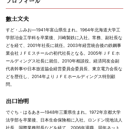
プロフィール
數土文夫
すど・ふみお―1941年富山県生まれ。1964年北海道大学工
学部冶金工学科を卒業後、川崎製鉄に入社。常務、副社長な
どを経て、2001年社長に就任。2003年経営統合後の鉄鋼事
業会社ＪＦＥスチールの初代社長となる。2005年ＪＦＥホ
ールディングス社長に就任。2010年相談役。経済同友会副
代表幹事や日本放送協会経営委員会委員長、東京電力会長な
どを歴任し、2014年よりＪＦＥホールディングス特別顧
問。
出口治明
でぐち・はるあき―1948年三重県生まれ。1972年京都大学
法学部を卒業後、日本生命保険相に入社。ロンドン現地法人
社長、国際業務部長などを経て、2006年退職。同年ネット