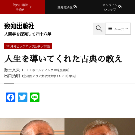
『致知』購読
オンライン
致知電子版
手続き
ショップ
メニュー
人間学を探究して四十八年
12 月号ピックアップ記事 ／対談
人生を導いてくれた古典の教え
數土文夫
（ＪＦＥホールディングス特別顧問）
出口治明
（立命館アジア太平洋大学〈ＡＰＵ〉学長）
F
T
Li
a
w
n
c
itt
e
e
er