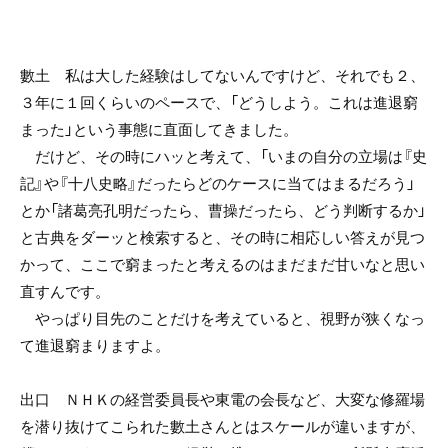
數土 私は大した経験はしてないんですけど、それでも２、
３年に１回くらいのペースで、「どうしよう。これは進退窮
まった」という事態に直面してきました。
だけど、その時にハッと考えて、「いまの自分の立場は『史
記』や『十八史略』だったらどのケースに当てはまるだろう」
とか「諸葛亮孔明だったら、曹操だったら、どう判断するか」
と古典をダーッと検索すると、その時に相応しい答えが見つ
かって、ここで窮まったと考えるのはまだまだ甘いなと思い
直すんです。
やっぱり目先のことだけを考えていると、視野が狭くなっ
て進退窮まりますよ。
出口 ＮＨＫの経営委員長や東電の会長など、大変な修羅場
を潜り抜けてこられた數土さんとはスケールが違いますが、