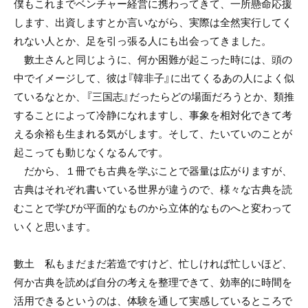
僕もこれまでベンチャー経営に携わってきて、一所懸命応援
します、出資しますとか言いながら、実際は全然実行してく
れない人とか、足を引っ張る人にも出会ってきました。
數土さんと同じように、何か困難が起こった時には、頭の
中でイメージして、彼は『韓非子』に出てくるあの人によく似
ているなとか、『三国志』だったらどの場面だろうとか、類推
することによって冷静になれますし、事象を相対化できて考
える余裕も生まれる気がします。そして、たいていのことが
起こっても動じなくなるんです。
だから、１冊でも古典を学ぶことで器量は広がりますが、
古典はそれぞれ書いている世界が違うので、様々な古典を読
むことで学びが平面的なものから立体的なものへと変わって
いくと思います。
數土 私もまだまだ若造ですけど、忙しければ忙しいほど、
何か古典を読めば自分の考えを整理できて、効率的に時間を
活用できるというのは、体験を通して実感しているところで