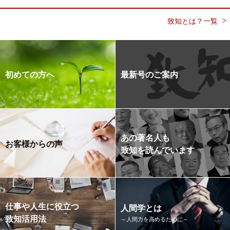
致知とは？一覧
初めての方へ
最新号のご案内
あの著名人も
お客様からの声
致知を読んでいます
仕事や人生に役立つ
人間学とは
致知活用法
～人間力を高めるために～