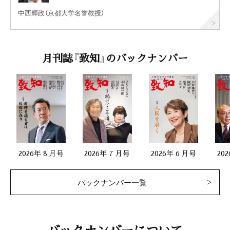
中西輝政（京都大学名誉教授）
月刊誌『致知』のバックナンバー
2026年 8 月号
2026年 7 月号
2026年 6 月号
20
バックナンバー一覧
バックナンバーについて