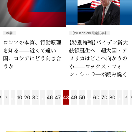
教養
【WEB chichi 限定記事】
ロシアの本質、行動原理
【特別寄稿】バイデン新大
を知る——近くて遠い
統領誕生へ 超大国・ア
国、ロシアにどう向き合
メリカはどこへ向かうの
うか
か——マックス・フォ
ン・シュラ―が読み説く
...
10
20
30
...
46
47
48
49
50
...
60
70
80
...