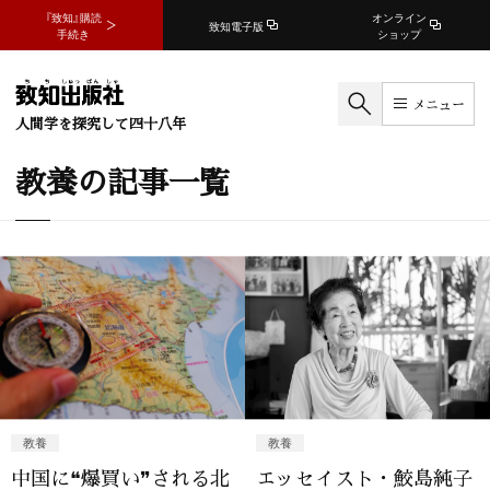
『致知』購読
オンライン
致知電子版
手続き
ショップ
メニュー
人間学を探究して四十八年
教養の記事一覧
教養
教養
中国に❝爆買い❞される北
エッセイスト・鮫島純子