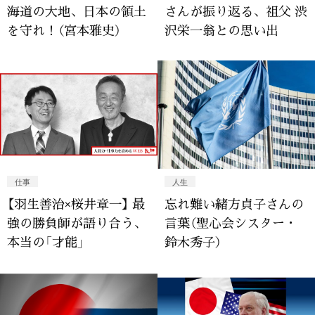
海道の大地、日本の領土
さんが振り返る、祖父 渋
を守れ！（宮本雅史）
沢栄一翁との思い出
仕事
人生
【羽生善治×桜井章一】 最
忘れ難い緒方貞子さんの
強の勝負師が語り合う、
言葉（聖心会シスター・
本当の「才能」
鈴木秀子）