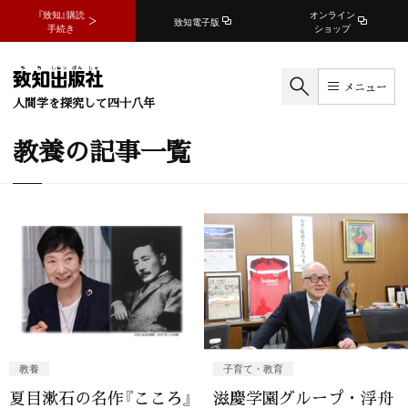
『致知』購読
オンライン
致知電子版
手続き
ショップ
メニュー
人間学を探究して四十八年
教養の記事一覧
教養
子育て・教育
夏目漱石の名作『こころ』
滋慶学園グループ・浮舟