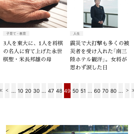
子育て・教育
人生
3人を東大に、1人を将棋
震災で大打撃も多くの被
の名人に育て上げた永世
災者を受け入れた「南三
棋聖・米長邦雄の母
陸ホテル観洋」。女将が
思わず涙した日
...
10
20
30
...
47
48
49
50
51
...
60
70
80
...