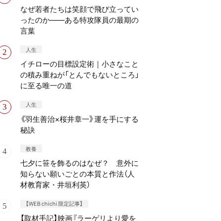
なぜ若者たちは笑顔で飛び立ってい
ったのか——ある特攻隊員の最期の
言葉
人生
イチローの目標設定術｜小さなこと
の積み重ねが「とんでもないところ」
に至る唯一の道
人生
《羽生善治×桜井章一》運を手にする
秘訣
教養
七夕に笹を飾るのはなぜ？ 意外に
知らない願いごとの本質と作法（人
材教育家・井垣利英）
【WEB chichi 限定記事】
【取材手記】映画『ラーゲリより愛を