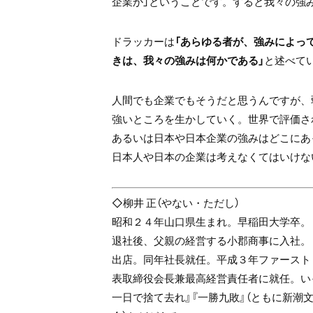
企業か」ということです。すると我々の強
ドラッカーは
「あらゆる者が、強みによっ
きは、我々の強みは何かである」
と述べて
人間でも企業でもそうだと思うんですが、
強いところを生かしていく。世界で評価さ
あるいは日本や日本企業の強みはどこにあ
日本人や日本の企業は考えなくてはいけな
◇柳井 正（やない・ただし）
昭和２４年山口県生まれ。早稲田大学卒。
退社後、父親の経営する小郡商事に入社。
出店。同年社長就任。平成３年ファースト
表取締役会長兼最高経営責任者に就任。い
一日で捨て去れ』『一勝九敗』（ともに新潮