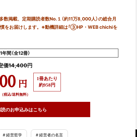
掲載、定期購読者数No.１（約11万8,000人）の総合月
をお届けします。※動機詳細は「③HP・WEB chichiを
1年間（全12冊）
定価14,400円
500
1冊あたり
円
約958円
（税込/送料無料）
購読の
お申込みはこちら
# 経営哲学
# 経営者の名言