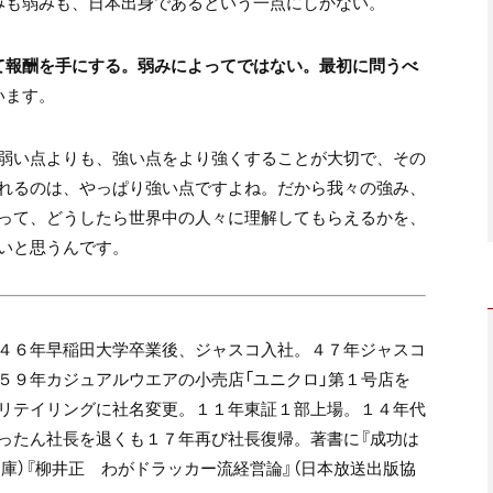
みも弱みも、日本出身であるという一点にしかない。
て報酬を手にする。弱みによってではない。最初に問うべ
います。
弱い点よりも、強い点をより強くすることが大切で、その
れるのは、やっぱり強い点ですよね。だから我々の強み、
って、どうしたら世界中の人々に理解してもらえるかを、
いと思うんです。
４６年早稲田大学卒業後、ジャスコ入社。４７年ジャスコ
５９年カジュアルウエアの小売店「ユニクロ」第１号店を
リテイリングに社名変更。１１年東証１部上場。１４年代
ったん社長を退くも１７年再び社長復帰。著書に『成功は
文庫）『柳井正 わがドラッカー流経営論』（日本放送出版協