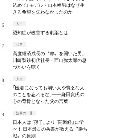
込めて』モデル・山本幡男はなぜ生
きる希望を失わなかったのか
人生
認知症が改善する劇薬とは
仕事
高度経済成長の〝扉〟を開いた男。
川崎製鉄初代社長・西山弥太郎の息
づかいを聴く
人生
「医者になっても弱い人や貧乏な人
のことを忘れるな」——鎌田實氏の
心の背骨となった父の言葉
注目の一冊
日本人は『孫子』より『闘戦経』に学
べ！ 日本最古の兵書が教える〝勝ち
戦〟の原則