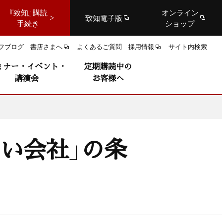
『致知』購読
オンライン
致知電子版
手続き
ショップ
フブログ
書店さまへ
よくあるご質問
採用情報
サイト内検索
ミナー・イベント・
定期購読中の
講演会
お客様へ
い会社」の条