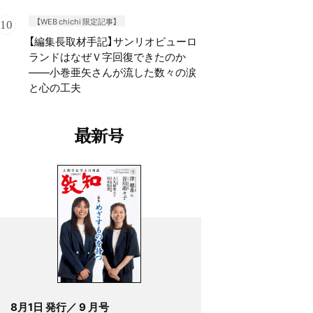
【WEB chichi 限定記事】
【編集長取材手記】サンリオピューロ
ランドはなぜＶ字回復できたのか
——小巻亜矢さんが流した数々の涙
と心の工夫
最新号
8月1日 発行／ 9 月号