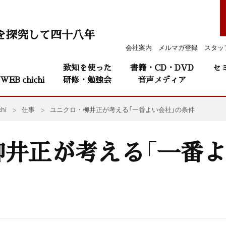
を探究して四十八年
会社案内
メルマガ登録
スタッ
致知を使った
書籍・CD・DVD
セ
WEB chichi
研修・勉強会
音声メディア
hi
仕事
ユニクロ・柳井正が考える「一番よい会社」の条件
井正が考える「一番よ