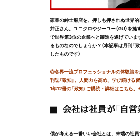
家業の紳士服店を、押しも押されぬ世界的
井正さん。ユニクロやジーユー（GU）を擁
で世界第3位の企業へと躍進を遂げていま
るものなのでしょうか？（本記事は月刊『致知
したものです）
◎
各界一流プロフェッショナルの体験談を多数
刊誌『致知』。人間力を高め、学び続ける
1年12冊の『致知』ご購読・詳細は
こちら
。
会社は社員が「自営
僕が考える一番いい会社とは、末端の社員