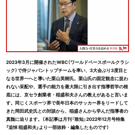
e
er
b
o
o
k
2023年3月に開催されたWBC（ワールドベースボールクラシ
ック）で侍ジャパントップチームを率い、3大会ぶり3度目と
なる世界一へと導いた栗山英樹氏。栗山氏の固定観念に捉わ
れない采配や、選手の能力を最大限に引き出す指導哲学の根
底には、京セラ創業者・稲盛和夫さんの教えがあると言いま
す。同じくスポーツ界で長年日本のサッカー界をリードして
きた岡田武史氏との対談から、稲盛さんから学んだ指導者の
真髄に迫ります。（本記事は月刊『致知』2022年12月号特集
「追悼 稲盛和夫」より一部抜粋・編集したものです）