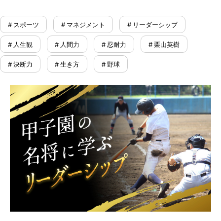
# スポーツ
# マネジメント
# リーダーシップ
# 人生観
# 人間力
# 忍耐力
# 栗山英樹
# 決断力
# 生き方
# 野球