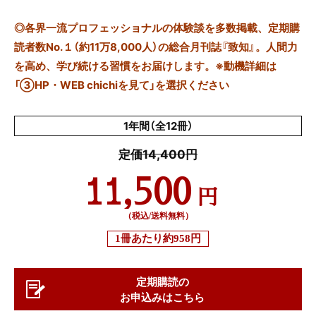
◎
各界一流プロフェッショナルの体験談を多数掲載、定期購
読者数No.１（約11万8,000人）の総合月刊誌『致知』。人間力
を高め、学び続ける習慣をお届けします。※動機詳細は
「③HP・WEB chichiを見て」を選択ください
1年間（全12冊）
定価14,400円
11,500
円
（税込/送料無料）
1冊あたり
約958円
定期購読の
お申込みはこちら