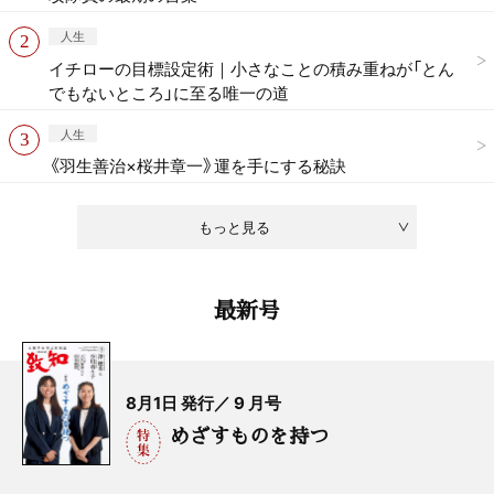
人生
イチローの目標設定術｜小さなことの積み重ねが「とん
でもないところ」に至る唯一の道
人生
《羽生善治×桜井章一》運を手にする秘訣
もっと見る
最新号
8月1日 発行／ 9 月号
めざすものを持つ