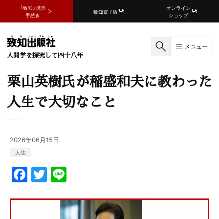
『致知』購読
オンライン
致知電子版
手続き
ショップ
メニュー
人間学を探究して四十八年
栗山英樹氏が稲盛和夫に教わった
人生で大切なこと
2026年06月15日
人生
F
T
Li
a
w
n
c
itt
e