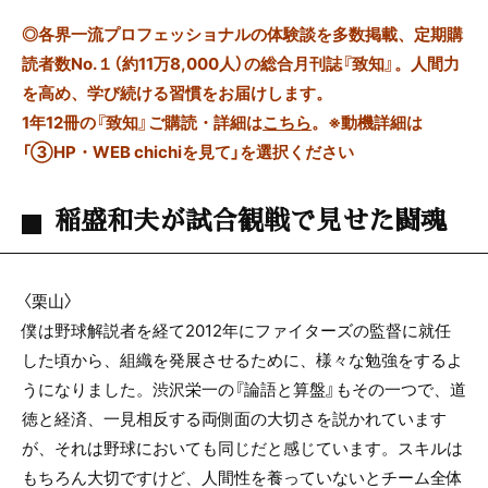
◎
各界一流プロフェッショナルの体験談を多数掲載、定期購
読者数No.１（約11万8,000人）の総合月刊誌『致知』。人間力
を高め、学び続ける習慣をお届けします。
1年12冊の『致知』ご購読・詳細は
こちら
。
※動機詳細は
「③HP・WEB chichiを見て」を選択ください
稲盛和夫が試合観戦で見せた闘魂
〈栗山〉
僕は野球解説者を経て2012年にファイターズの監督に就任
した頃から、組織を発展させるために、様々な勉強をするよ
うになりました。渋沢栄一の『論語と算盤』もその一つで、道
徳と経済、一見相反する両側面の大切さを説かれています
が、それは野球においても同じだと感じています。スキルは
もちろん大切ですけど、人間性を養っていないとチーム全体