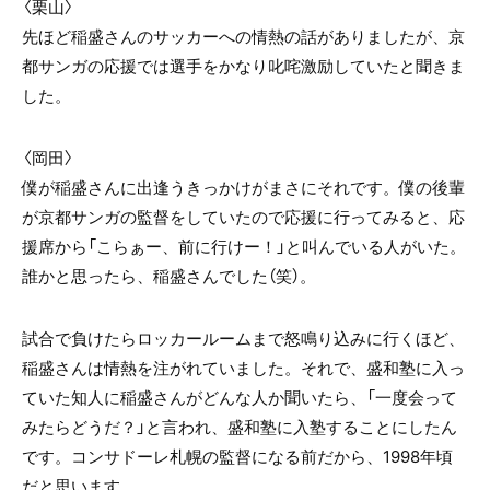
〈栗山〉
先ほど稲盛さんのサッカーへの情熱の話がありましたが、京
都サンガの応援では選手をかなり叱咤激励していたと聞きま
した。
〈岡田〉
僕が稲盛さんに出逢うきっかけがまさにそれです。僕の後輩
が京都サンガの監督をしていたので応援に行ってみると、応
援席から「こらぁー、前に行けー！」と叫んでいる人がいた。
誰かと思ったら、稲盛さんでした（笑）。
試合で負けたらロッカールームまで怒鳴り込みに行くほど、
稲盛さんは情熱を注がれていました。それで、盛和塾に入っ
ていた知人に稲盛さんがどんな人か聞いたら、「一度会って
みたらどうだ？」と言われ、盛和塾に入塾することにしたん
です。コンサドーレ札幌の監督になる前だから、1998年頃
だと思います。