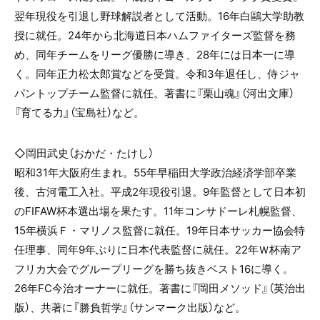
翌年現役を引退し野球解説者として活動。16年白鷗大学助教
授に就任。24年から北海道日本ハムファイターズ監督を務
め、同年チームをリーグ優勝に導き、28年には日本一に導
く。同年正力松太郎賞などを受賞。令和3年退任し、侍ジャ
パントップチーム監督に就任。著書に『栗山魂』（河出文庫）
『育てる力』（宝島社）など。
◇岡田武史（おかだ・たけし）
昭和31年大阪府生まれ。55年早稲田大学政治経済学部卒業
後、古河電工入社。平成2年現役引退。9年監督として日本初
のFIFAW杯本選出場を果たす。11年コンサドーレ札幌監督、
15年横浜Ｆ・マリノス監督に就任。19年日本サッカー協会特
任理事、同年9年ぶりに日本代表監督に就任。22年Ｗ杯南ア
フリカ大会でグループリーグを勝ち抜きベスト16に導く。
26年FC今治オーナーに就任。著書に『岡田メソッド』（英治出
版）、共著に『勝負哲学』（サンマーク出版）など。