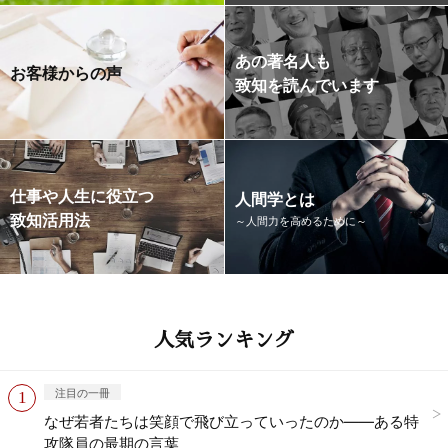
あの著名人も
お客様からの声
致知を読んでいます
仕事や人生に役立つ
人間学とは
致知活用法
～人間力を高めるために～
人気ランキング
注目の一冊
なぜ若者たちは笑顔で飛び立っていったのか——ある特
攻隊員の最期の言葉