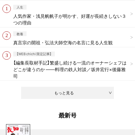
人生
人気作家・浅見帆帆子が明かす、好運が長続きしない３
つの理由
教養
真言宗の開祖・弘法大師空海の名言に見る人生観
【WEB chichi 限定記事】
【編集長取材手記】繁盛し続ける一流のオーナーシェフは
どこが違うのか ——料理の鉄人対談／坂井宏行×後藤雅
司
もっと見る
最新号