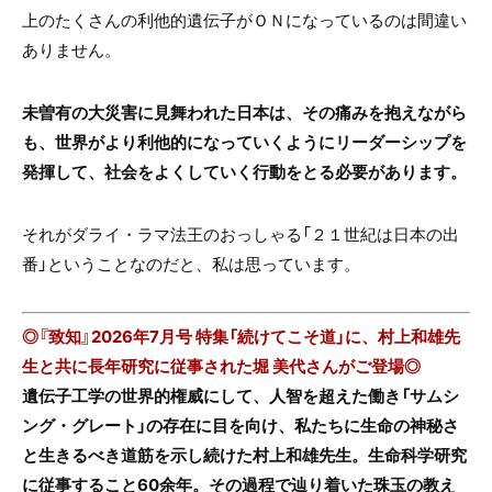
上のたくさんの利他的遺伝子がＯＮになっているのは間違い
ありません。
未曽有の大災害に見舞われた日本は、その痛みを抱えながら
も、世界がより利他的になっていくようにリーダーシップを
発揮して、社会をよくしていく行動をとる必要があります。
それがダライ・ラマ法王のおっしゃる「２１世紀は日本の出
番」ということなのだと、私は思っています。
◎『致知』2026年7月号 特集「続けてこそ道」に、村上和雄先
生と共に長年研究に従事された堀 美代さん
がご登場◎
遺伝子工学の世界的権威にして、人智を超えた働き「サムシ
ング・グレート」の存在に目を向け、私たちに生命の神秘さ
と生きるべき道筋を示し続けた村上和雄先生。生命科学研究
に従事すること60余年。その過程で辿り着いた珠玉の教え