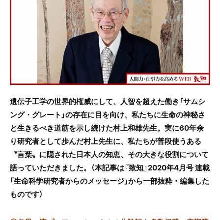
e
er
b
o
o
k
遺伝子工学の世界的権威にして、人智を超えた働き「サムシ
ング・グレート」の存在に目を向け、私たちに生命の神秘さ
と生きるべき道筋を示し続けた村上和雄先生。
実に60年余
り研究者として歩んだ村上先生に、私たちが普段使うある
〝言葉〟に隠された日本人の知恵、その大きな役割について
語っていただきました。
（本記事は『致知』2020年4月号 連載
「生命科学研究者からのメッセージ」から一部抜粋・編集した
ものです）