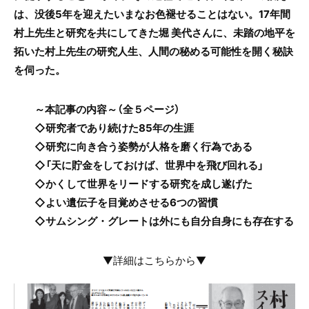
は、没後5年を迎えたいまなお色褪せることはない。17年間
村上先生と研究を共にしてきた堀 美代さんに、未踏の地平を
拓いた村上先生の研究人生、人間の秘める可能性を開く秘訣
を伺った。
～本記事の内容～（全５ページ）
◇研究者であり続けた85年の生涯
◇研究に向き合う姿勢が人格を磨く行為である
◇「天に貯金をしておけば、世界中を飛び回れる」
◇かくして世界をリードする研究を成し遂げた
◇よい遺伝子を目覚めさせる6つの習慣
◇サムシング・グレートは外にも自分自身にも存在する
▼詳細はこちらから▼