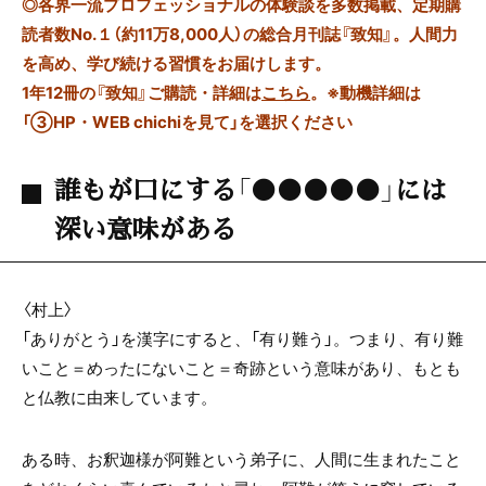
◎
各界一流プロフェッショナルの体験談を多数掲載、定期購
読者数No.１（約11万8,000人）の総合月刊誌『致知』。人間力
を高め、学び続ける習慣をお届けします。
1年12冊の『致知』ご購読・詳細は
こちら
。
※動機詳細は
「③HP・WEB chichiを見て」を選択ください
誰もが口にする「●●●●●」には
深い意味がある
〈村上〉
「ありがとう」を漢字にすると、「有り難う」。つまり、有り難
いこと＝めったにないこと＝奇跡という意味があり、もとも
と仏教に由来しています。
ある時、お釈迦様が阿難という弟子に、人間に生まれたこと