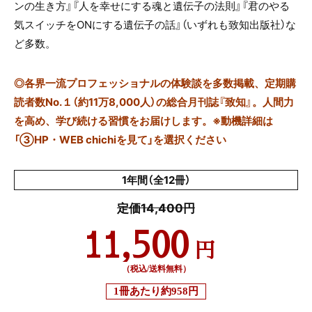
ンの生き方』『人を幸せにする魂と遺伝子の法則』『君のやる
気スイッチをONにする遺伝子の話』（いずれも致知出版社）な
ど多数。
◎
各界一流プロフェッショナルの体験談を多数掲載、定期購
読者数No.１（約11万8,000人）の総合月刊誌『致知』。人間力
を高め、学び続ける習慣をお届けします。※動機詳細は
「③HP・WEB chichiを見て」を選択ください
1年間（全12冊）
定価14,400円
11,500
円
（税込/送料無料）
1冊あたり
約958円