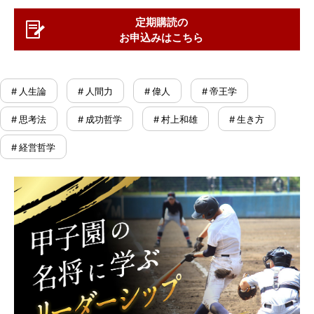
定期購読の
お申込みはこちら
# 人生論
# 人間力
# 偉人
# 帝王学
# 思考法
# 成功哲学
# 村上和雄
# 生き方
# 経営哲学