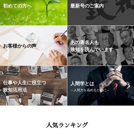
初めての方へ
最新号のご案内
あの著名人も
お客様からの声
致知を読んでいます
仕事や人生に役立つ
人間学とは
致知活用法
～人間力を高めるために～
人気ランキング