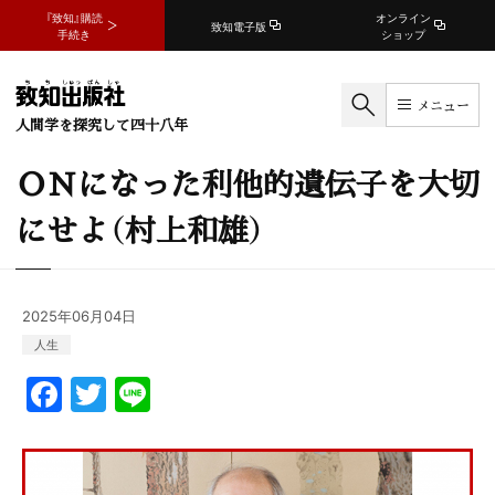
『致知』購読
オンライン
致知電子版
手続き
ショップ
メニュー
人間学を探究して四十八年
ＯＮになった利他的遺伝子を大切
にせよ（村上和雄）
2025年06月04日
人生
F
T
Li
a
w
n
c
itt
e