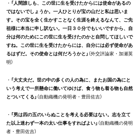
・
「人間誰しも、この世に生を受けたからには使命があるの
ではないでしょうか。一人ひとりが宝の山だと私は思いま
す。その宝を全く生かすことなく生涯を終えるなんて、ご先
祖様に本当に申し訳ない。一日３０分でもいいですから、自
分は何のためにこの世に生を受けたのかと自問してほしいで
すね。この世に生を受けたからには、自分には必ず使命があ
るはずだ。その使命とは何だろうかと」
（外交評論家・加瀬英
明）
・
「大丈夫だ。世の中の多くの人の為に、またお国の為にと
いう考えで一所懸命に働いてゆけば、食う物も着る物も自然
とついてくる」
（自動織機の発明者・豊田佐吉）
・
「男は四の五のいらぬことを考える必要はない。志を立て
た以上迷わず一本の太い仕事をすればよい」
（自動織機の発明
者・豊田佐吉）