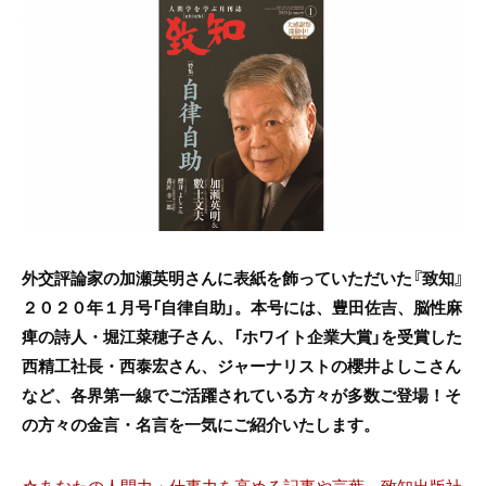
c
itt
e
e
er
b
o
o
k
外交評論家の加瀬英明さんに表紙を飾っていただいた『致知』
２０２０年１月号「自律自助」。本号には、豊田佐吉、脳性麻
痺の詩人・堀江菜穂子さん、「ホワイト企業大賞」を受賞した
西精工社長・西泰宏さん、ジャーナリストの櫻井よしこさん
など、各界第一線でご活躍されている方々が多数ご登場！そ
の方々の金言・名言を一気にご紹介いたします。
☆あなたの人間力・仕事力を高める記事や言葉、致知出版社