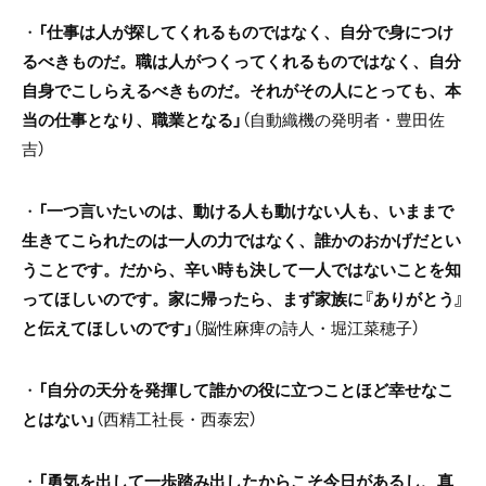
・
「仕事は人が探してくれるものではなく、自分で身につけ
るべきものだ。職は人がつくってくれるものではなく、自分
自身でこしらえるべきものだ。それがその人にとっても、本
当の仕事となり、職業となる」
（自動織機の発明者・豊田佐
吉）
・
「一つ言いたいのは、動ける人も動けない人も、いままで
生きてこられたのは一人の力ではなく、誰かのおかげだとい
うことです。だから、辛い時も決して一人ではないことを知
ってほしいのです。家に帰ったら、まず家族に『ありがとう』
と伝えてほしいのです」
（脳性麻痺の詩人・堀江菜穂子）
・
「自分の天分を発揮して誰かの役に立つことほど幸せなこ
とはない」
（西精工社長・西泰宏）
・
「勇気を出して一歩踏み出したからこそ今日があるし、真