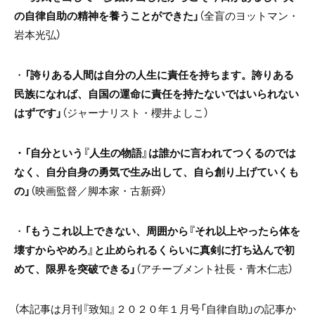
の自律自助の精神を養うことができた」
（全盲のヨットマン・
岩本光弘）
・
「誇りある人間は自分の人生に責任を持ちます。誇りある
民族になれば、自国の運命に責任を持たないではいられない
はずです」
（ジャーナリスト・櫻井よしこ）
・「自分という『人生の物語』は誰かに言われてつくるのでは
なく、自分自身の勇気で生み出して、自ら創り上げていくも
の」
（映画監督／脚本家・古新舜）
・
「もうこれ以上できない、周囲から『それ以上やったら体を
壊すからやめろ』と止められるくらいに真剣に打ち込んで初
めて、限界を突破できる」
（アチーブメント社長・青木仁志）
（本記事は月刊『致知』２０２０年１月号「自律自助」の記事か