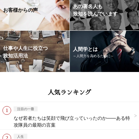
あの著名人も
お客様からの声
致知を読んでいます
仕事や人生に役立つ
人間学とは
致知活用法
～人間力を高めるために～
人気ランキング
注目の一冊
なぜ若者たちは笑顔で飛び立っていったのか——ある特
攻隊員の最期の言葉
人生