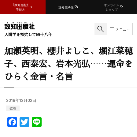
『致知』購読
オンライン
致知電子版
手続き
ショップ
メニュー
人間学を探究して四十八年
加瀬英明、櫻井よしこ、堀江菜穂
子、西泰宏、岩本光弘……運命を
ひらく金言・名言
2019年12月02日
教養
F
T
Li
a
w
n