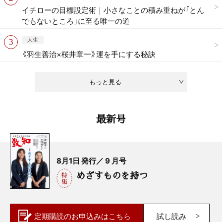
イチローの目標設定術｜小さなことの積み重ねが「とん
でもないところ」に至る唯一の道
人生
《羽生善治×桜井章一》運を手にする秘訣
もっと見る
最新号
8月1日 発行／ 9 月号
めざすものを持つ
定期購読の
お申込みはこちら
試し読み