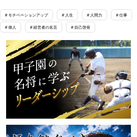
# モチベーションアップ
# 人生
# 人間力
# 仕事
# 偉人
# 経営者の名言
# 自己啓発