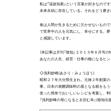
私は「温故知新」という言葉が好きなので
未来永劫に存在している。それをどう磨き
食は人間が生きるために欠かせないもので
で世界中の人を元気にし、幸せにする。夢
と感謝しています。
（本記事は月刊『致知』２０１３年６月号の
あなたの人生、経営・仕事の糧になるヒン
◇浅利妙峰(あさり・みょうほう)
昭和２７年大分県生まれ。元禄２年創業の
事。日本の発酵調味料の基となる糀をもう
使った簡単でおいしいレシピを考案し、料
『浅利妙峰の母になるとき読む本』(致知出