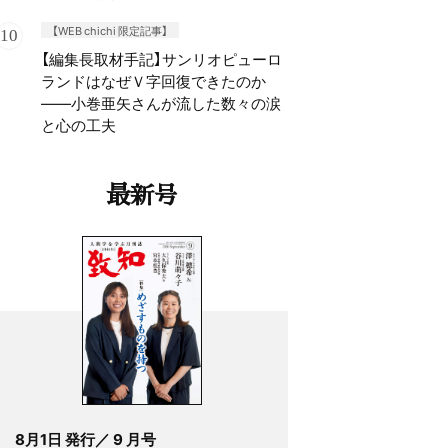
【WEB chichi 限定記事】
【編集長取材手記】サンリオピューロ
ランドはなぜＶ字回復できたのか
——小巻亜矢さんが流した数々の涙
と心の工夫
最新号
8月1日 発行／ 9 月号