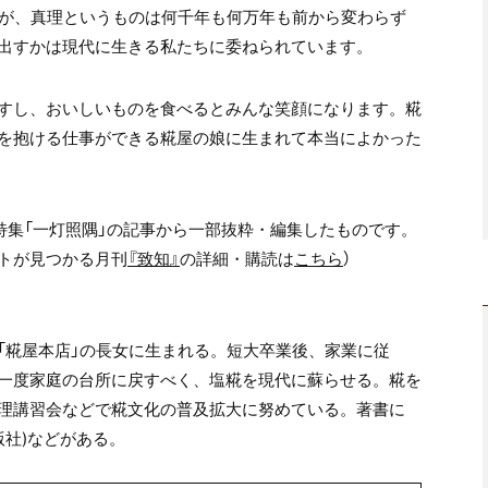
すが、真理というものは何千年も何万年も前から変わらず
出すかは現代に生きる私たちに委ねられています。
すし、おいしいものを食べるとみんな笑顔になります。糀
を抱ける仕事ができる糀屋の娘に生まれて本当によかった
特集「一灯照隅」の記事から一部抜粋・編集したものです。
トが見つかる月刊
『致知』
の詳細・購読は
こちら
）
「糀屋本店」の長女に生まれる。短大卒業後、家業に従
一度家庭の台所に戻すべく、塩糀を現代に蘇らせる。糀を
理講習会などで糀文化の普及拡大に努めている。著書に
版社)などがある。