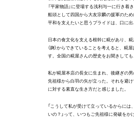
『平家物語』に登場する浅利与一に行き着
船頭として四国から大友宗麟の援軍のため
平和を支えたいと思うプライドは、口に出
日本の食文化を支える根幹に糀があり、糀
（麹）からできていることを考えると、糀
す。全国の糀屋さんの歴史をお聞きしても
私が糀屋本店の長女に生まれ、後継ぎの男
先祖様から白羽の矢が立った。それを避け
に対する素直な生き方だと感じました。
「こうして私が受けて立っているからには
いの？」って、いつもご先祖様に発破をかけ