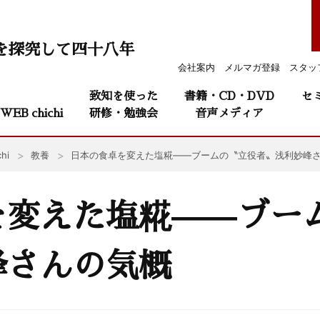
を探究して四十八年
会社案内
メルマガ登録
スタッ
致知を使った
書籍・CD・DVD
セ
WEB chichi
研修・勉強会
音声メディア
hi
教養
日本の食卓を変えた塩糀——ブームの〝立役者〟浅利妙峰
を変えた塩糀——ブー
峰さんの気概