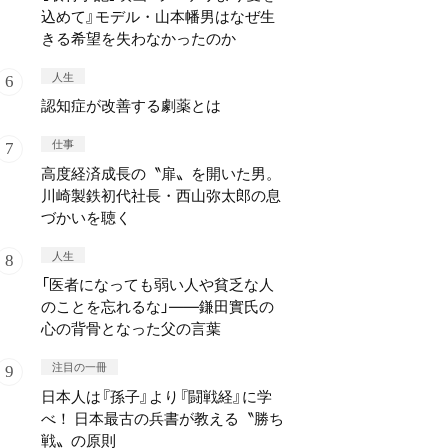
込めて』モデル・山本幡男はなぜ生
きる希望を失わなかったのか
人生
認知症が改善する劇薬とは
仕事
高度経済成長の〝扉〟を開いた男。
川崎製鉄初代社長・西山弥太郎の息
づかいを聴く
人生
「医者になっても弱い人や貧乏な人
のことを忘れるな」——鎌田實氏の
心の背骨となった父の言葉
注目の一冊
日本人は『孫子』より『闘戦経』に学
べ！ 日本最古の兵書が教える〝勝ち
戦〟の原則