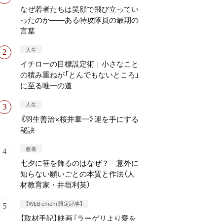
なぜ若者たちは笑顔で飛び立ってい
ったのか——ある特攻隊員の最期の
言葉
人生
イチローの目標設定術｜小さなこと
の積み重ねが「とんでもないところ」
に至る唯一の道
人生
《羽生善治×桜井章一》運を手にする
秘訣
教養
七夕に笹を飾るのはなぜ？ 意外に
知らない願いごとの本質と作法（人
材教育家・井垣利英）
【WEB chichi 限定記事】
【取材手記】映画『ラーゲリより愛を