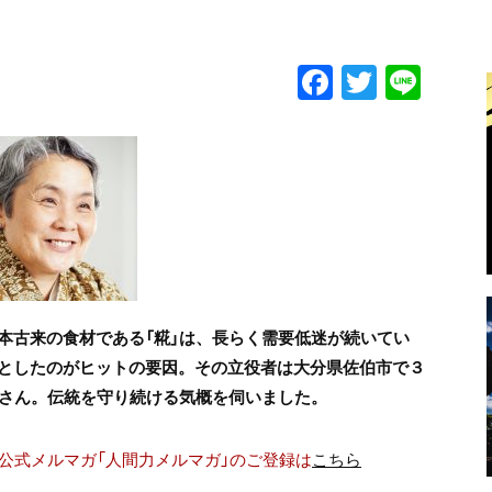
F
T
Li
a
w
n
c
itt
e
e
er
b
o
o
k
本古来の食材である「糀」は、長らく需要低迷が続いてい
としたのがヒットの要因。その立役者は大分県佐伯市で３
峰さん。伝統を守り続ける気概を伺いました。
公式メルマガ「人間力メルマガ」のご登録は
こちら