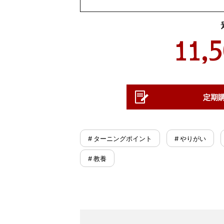
11,
定期
# ターニングポイント
# やりがい
# 教養