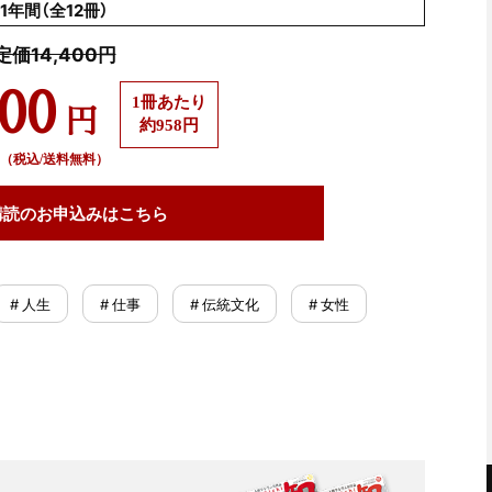
1年間（全12冊）
定価14,400円
500
1冊あたり
円
約958円
（税込/送料無料）
購読の
お申込みはこちら
# 人生
# 仕事
# 伝統文化
# 女性