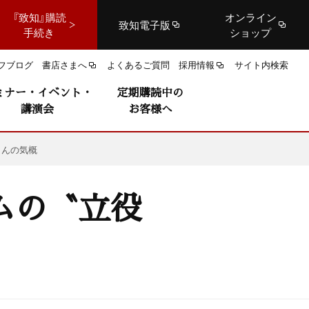
『致知』購読
オンライン
致知電子版
手続き
ショップ
フブログ
書店さまへ
よくあるご質問
採用情報
サイト内検索
ミナー・イベント・
定期購読中の
講演会
お客様へ
さんの気概
ムの〝立役