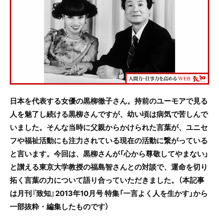
e
er
b
o
o
k
日本を代表する女優の黒柳徹子さん。持前のユーモアで見る
人を魅了し続ける黒柳さんですが、幼い頃は病気で苦しんで
いました。そんな当時に父親からかけられた言葉が、ユニセ
フや福祉活動にも注力されている現在の活動に繋がっている
と言います。
今回は、黒柳さんが「心から尊敬してやまない」
と讃える東京大学教授の福島智さんとの対談で、運命を切り
拓く言葉の力について語り合っていただきました。（本記事
は月刊『致知』2013年10月号 特集「一言よく人を生かす」から
一部抜粋・編集したものです）