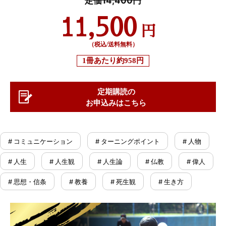
11,500
円
（税込/送料無料）
1冊あたり
約958円
定期購読の
お申込みはこちら
# コミュニケーション
# ターニングポイント
# 人物
# 人生
# 人生観
# 人生論
# 仏教
# 偉人
# 思想・信条
# 教養
# 死生観
# 生き方