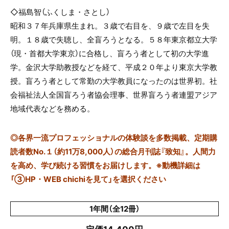
◇福島智（ふくしま・さとし）
昭和３７年兵庫県生まれ。３歳で右目を、９歳で左目を失
明。１８歳で失聴し、全盲ろうとなる。５８年東京都立大学
（現・首都大学東京）に合格し、盲ろう者として初の大学進
学。金沢大学助教授などを経て、平成２０年より東京大学教
授。盲ろう者として常勤の大学教員になったのは世界初。社
会福祉法人全国盲ろう者協会理事、世界盲ろう者連盟アジア
地域代表などを務める。
◎
各界一流プロフェッショナルの体験談を多数掲載、定期購
読者数No.１（約11万8,000人）の総合月刊誌『致知』。人間力
を高め、学び続ける習慣をお届けします。※動機詳細は
「③HP・WEB chichiを見て」を選択ください
1年間（全12冊）
定価14,400円