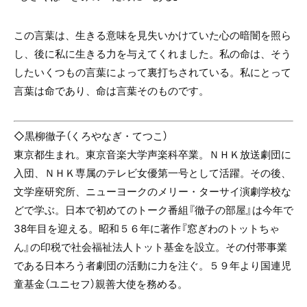
この言葉は、生きる意味を見失いかけていた心の暗闇を照ら
し、後に私に生きる力を与えてくれました。私の命は、そう
したいくつもの言葉によって裏打ちされている。私にとって
言葉は命であり、命は言葉そのものです。
◇黒柳徹子（くろやなぎ・てつこ）
東京都生まれ。東京音楽大学声楽科卒業。ＮＨＫ放送劇団に
入団、ＮＨＫ専属のテレビ女優第一号として活躍。その後、
文学座研究所、ニューヨークのメリー・ターサイ演劇学校な
どで学ぶ。日本で初めてのトーク番組『徹子の部屋』は今年で
38
年目を迎える。昭和５６年に著作『窓ぎわのトットちゃ
ん』の印税で社会福祉法人トット基金を設立。その付帯事業
である日本ろう者劇団の活動に力を注ぐ。５９年より国連児
童基金（ユニセフ）親善大使を務める。