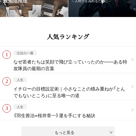
致知活用法
～人間力を高めるために～
人気ランキング
注目の一冊
なぜ若者たちは笑顔で飛び立っていったのか——ある特
攻隊員の最期の言葉
人生
イチローの目標設定術｜小さなことの積み重ねが「とん
でもないところ」に至る唯一の道
人生
《羽生善治×桜井章一》運を手にする秘訣
もっと見る