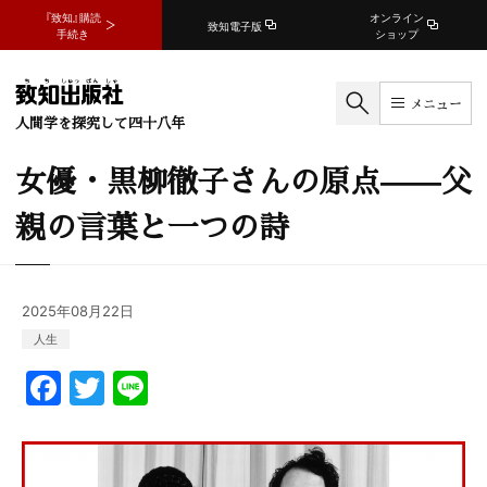
『致知』購読
オンライン
致知電子版
手続き
ショップ
メニュー
人間学を探究して四十八年
女優・黒柳徹子さんの原点——父
親の言葉と一つの詩
2025年08月22日
人生
F
T
Li
a
w
n
c
itt
e