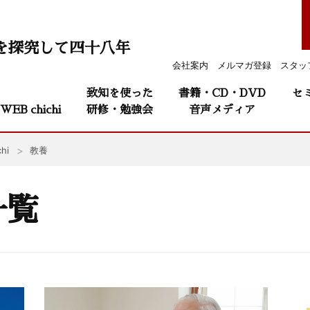
を探究して四十八年
会社案内
メルマガ登録
スタッ
致知を使った
書籍・CD・DVD
セ
WEB chichi
研修・勉強会
音声メディア
hi
教養
一覧