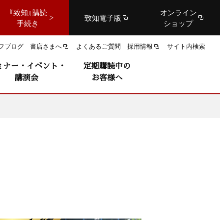
『致知』購読
オンライン
致知電子版
手続き
ショップ
フブログ
書店さまへ
よくあるご質問
採用情報
サイト内検索
ミナー・イベント・
定期購読中の
講演会
お客様へ