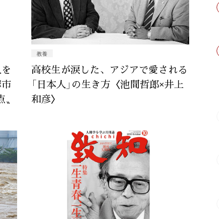
教養
人を
高校生が涙した、アジアで愛される
摩市
「日本人」の生き方〈池間哲郎×井上
点〟
和彦〉