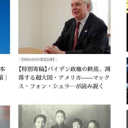
【WEB chichi 限定記事】
日本
【特別寄稿】バイデン政権の終焉、凋
策｜
落する超大国・アメリカ——マック
ス・フォン・シュラ―が読み説く