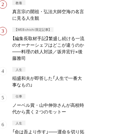
教養
真言宗の開祖・弘法大師空海の名言
に見る人生観
【WEB chichi 限定記事】
【編集長取材手記】繁盛し続ける一流
のオーナーシェフはどこが違うのか
——料理の鉄人対談／坂井宏行×後
藤雅司
人生
稲盛和夫が即答した「人生で一番大
事なもの」
仕事
ノーベル賞・山中伸弥さんが高校時
代から貫く２つのモットー
人生
「命は吾より作す」——運命を切り拓