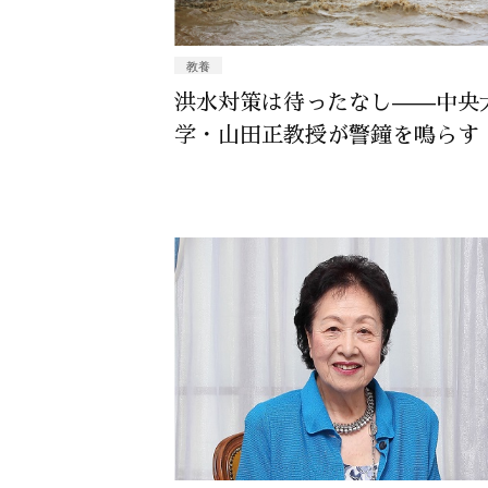
教養
洪水対策は待ったなし——中央
学・山田正教授が警鐘を鳴らす