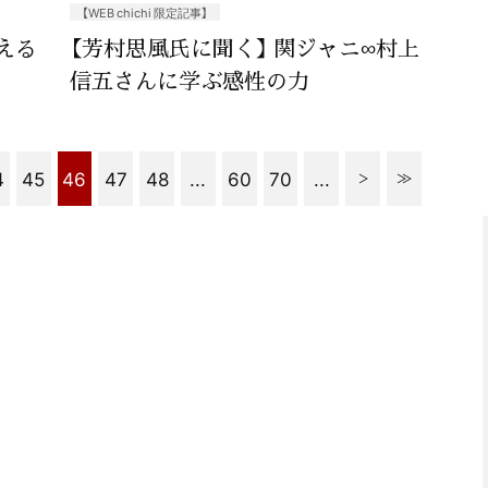
【WEB chichi 限定記事】
える
【芳村思風氏に聞く】 関ジャニ∞村上
信五さんに学ぶ感性の力
4
45
46
47
48
...
60
70
...