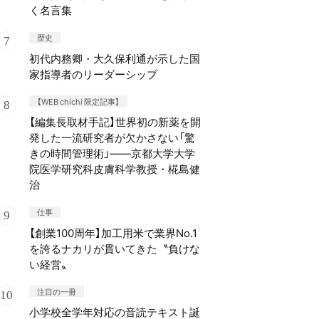
く名言集
歴史
初代内務卿・大久保利通が示した国
家指導者のリーダーシップ
【WEB chichi 限定記事】
【編集長取材手記】世界初の新薬を開
発した一流研究者が欠かさない「驚
きの時間管理術」——京都大学大学
院医学研究科皮膚科学教授・椛島健
治
仕事
【創業100周年】加工用米で業界No.1
を誇るナカリが貫いてきた〝負けな
い経営〟
注目の一冊
小学校全学年対応の音読テキスト誕