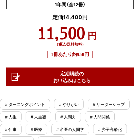
1年間（全12冊）
定価14,400円
11,500
円
（税込/送料無料）
1冊あたり
約958円
定期購読の
お申込みはこちら
# ターニングポイント
# やりがい
# リーダーシップ
# 人生
# 人生観
# 人間力
# 人間関係
# 仕事
# 医療
# 名医の人間学
# 少子高齢化