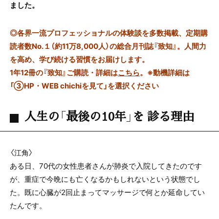
ました。
◎
各界一流プロフェッショナルの体験談を多数掲載、定期購
読者数No.１（約11万8,000人）の総合月刊誌『致知』。人間力
を高め、学び続ける習慣をお届けします。
1年12冊の『致知』ご購読・詳細は
こちら
。
※動機詳細は
「③HP・WEB chichiを見て」を選択ください
人生の「最後の10年」を 診る理由
〈江角〉
ある日、70代の女性患者さんが肺炎で入院してきたのです
が、重症で今晩にも亡くなるかもしれないという状態でし
た。既に心臓が2回止まってマッサージで何とか延命してい
たんです。