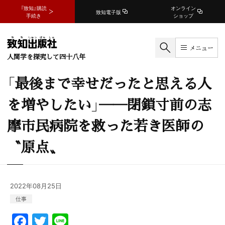
『致知』購読
オンライン
致知電子版
手続き
ショップ
メニュー
人間学を探究して四十八年
「最後まで幸せだったと思える人
を増やしたい」──閉鎖寸前の志
摩市民病院を救った若き医師の
〝原点〟
2022年08月25日
仕事
F
T
Li