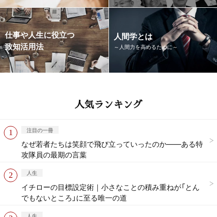
仕事や人生に役立つ
人間学とは
致知活用法
～人間力を高めるために～
人気ランキング
注目の一冊
なぜ若者たちは笑顔で飛び立っていったのか——ある特
攻隊員の最期の言葉
人生
イチローの目標設定術｜小さなことの積み重ねが「とん
でもないところ」に至る唯一の道
人生