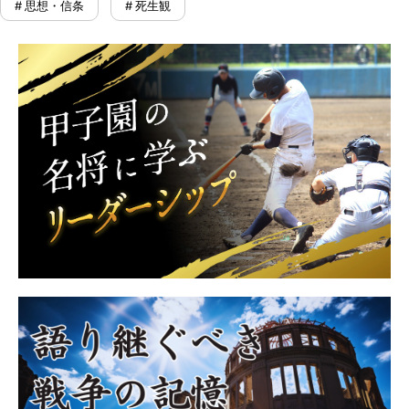
# 思想・信条
# 死生観