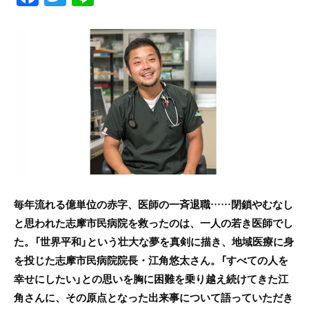
a
w
n
c
itt
e
e
er
b
o
o
k
毎年流れる億単位の赤字、医師の一斉退職……閉鎖やむなし
と思われた志摩市民病院を救ったのは、一人の若き医師でし
た。
「世界平和」という壮大な夢を真剣に描き
、
地域医療に身
を投じた志摩市民病院院長・江角悠太さん。「
すべての人を
幸せにしたい
」との思いを胸に困難を乗り越え続けてきた江
角さんに、その原点となった出来事について語っていただき