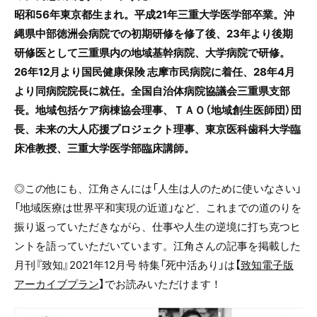
昭和56年東京都生まれ。平成21
年三重大学医学部卒業。沖
縄県中部徳洲会病院での初期研修を修了後、23年より後期
研修医として三重県内の地域基幹病院、大学病院で研修。
26年12月より国民健康保険 志摩市民病院に着任、28年4月
より同病院院長に就任。全国自治体病院協議会三重県支部
長。地域包括ケア病棟協会理事、ＴＡＯ（地域創生医師団）団
長、未来の大人応援プロジェクト理事、東京医科歯科大学臨
床准教授、三重大学医学部臨床講師。
◎この他にも、江角さんには「人生は人のために使いなさい」
「地域医療は世界平和実現の近道」など、これまでの道のりを
振り返っていただきながら、仕事や人生の逆境に打ち克つヒ
ントを語っていただいています。江角さんの記事を掲載した
月刊『致知』2021年12月号 特集「死中活あり」は【
致知電子版
アーカイブプラン
】でお読みいただけます！