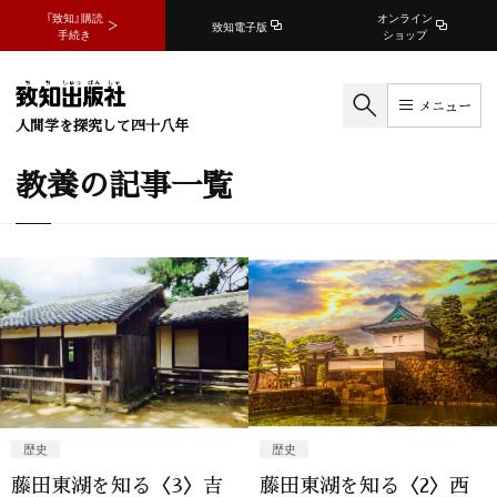
『致知』購読
オンライン
致知電子版
手続き
ショップ
メニュー
人間学を探究して四十八年
教養の記事一覧
歴史
歴史
藤田東湖を知る〈3〉吉
藤田東湖を知る〈2〉西