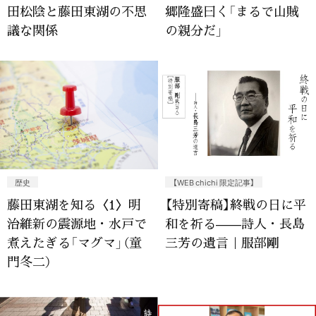
田松陰と藤田東湖の不思
郷隆盛曰く「まるで山賊
議な関係
の親分だ」
歴史
【WEB chichi 限定記事】
藤田東湖を知る〈1〉明
【特別寄稿】終戦の日に平
治維新の震源地・水戸で
和を祈る——詩人・長島
煮えたぎる「マグマ」（童
三芳の遺言｜服部剛
門冬二）