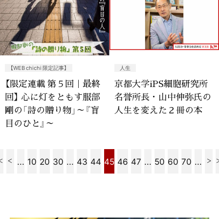
【WEB chichi 限定記事】
人生
【限定連載 第５回｜最終
京都大学iPS細胞研究所
回】 心に灯をともす服部
名誉所長・山中伸弥氏の
剛の「詩の贈り物」～『盲
人生を変えた２冊の本
目のひと』～
...
10
20
30
...
43
44
45
46
47
...
50
60
70
...