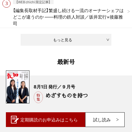
【WEB chichi 限定記事】
【編集長取材手記】繁盛し続ける一流のオーナーシェフは
どこが違うのか ——料理の鉄人対談／坂井宏行×後藤雅
司
もっと見る
最新号
8月1日 発行／ 9 月号
めざすものを持つ
定期購読の
お申込みはこちら
試し読み