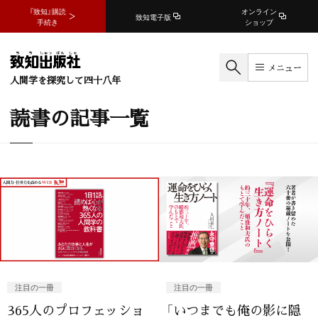
『致知』購読
オンライン
致知電子版
手続き
ショップ
メニュー
人間学を探究して四十八年
読書の記事一覧
注目の一冊
注目の一冊
365人のプロフェッショ
「いつまでも俺の影に隠