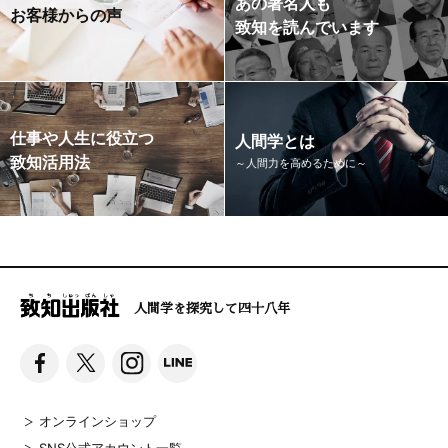
あの著名人も
お客様からの声
致知を読んでいます
仕事や人生に役立つ
人間学とは
致知活用法
～人間力を高めるために～
人間学を探究して四十八年
オンラインショップ
SNS公式アカウント一覧