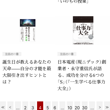
「いのちの授業」
注目の一冊
注目の一冊
誕生日が教えるあなたの
日本電産（現ニデック）創
天命——自分の才能を最
業者・永守重信氏が語
大限引き出すヒントと
る、成功を分ける6つの
は？
「S」（『一生学べる仕事力
大全』）
...
2
3
4
5
6
...
10
20
30
...