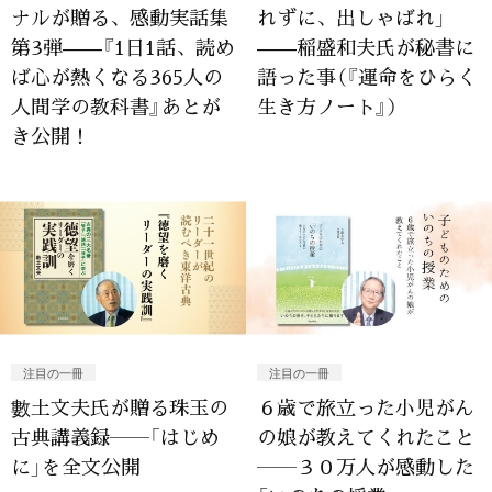
ナルが贈る、感動実話集
れずに、出しゃばれ」
第3弾——『1日1話、読め
——稲盛和夫氏が秘書に
ば心が熱くなる365人の
語った事（『運命をひらく
人間学の教科書』あとが
生き方ノート』）
き公開！
注目の一冊
注目の一冊
數土文夫氏が贈る珠玉の
６歳で旅立った小児がん
古典講義録――「はじめ
の娘が教えてくれたこと
に」を全文公開
――３０万人が感動した