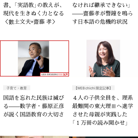
書〟「実語教」の教えが、
なければ継承できない」
現代を生きぬく力となる
——齋藤孝が警鐘を鳴ら
＜數土文夫×齋藤 孝＞
す日本語の危機的状況
子育て・教育
【WEB chichi 限定記事】
国語を忘れた民族は滅び
４人の子供全員を、理系
る——数学者・藤原正彦
最難関の東大理Ⅲへ進学
が説く国語教育の大切さ
させた母親が実践した
「１万冊の読み聞かせ」