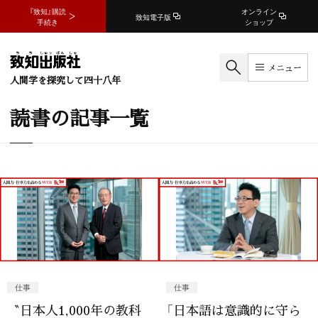
『致知』購読
オンライン
致知電子版
手続き
ショップ
メニュー
人間学を探究して四十八年
読書の記事一覧
仕事
仕事
〝日本人1,000年の教科
「日本語は意識的に守ら