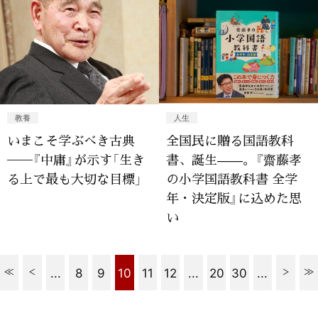
教養
人生
いまこそ学ぶべき古典
全国民に贈る国語教科
──『中庸』が示す「生き
書、誕生——。『齋藤孝
る上で最も大切な目標」
の小学国語教科書 全学
年・決定版』に込めた思
い
...
8
9
10
11
12
...
20
30
...