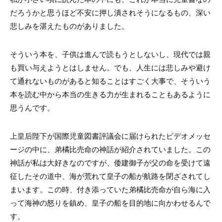
だろうかと思うほど不安に押し潰されそうになるもの、深い
悲しみを湛えたものがありました。
そういう本を、子供は進んで読もうとしないし、現代では親
も買い与えようとはしません。でも、人生には悲しみや避け
て通れないものがあると知ることはすごく大事で、そういう
本を読む中から本当の生きる力が生まれることもあるように
思うんです。
上皇后陛下が国際児童図書評議会に届けられたビデオメッセ
ージの中に、弟橘比売命の神話が紹介されていました。この
神話が私は大好きなのですが、倭建御子が父の命を受けて遠
征したその道中、海が荒れて皇子の船が航路を閉ざされてし
まいます。この時、付き添っていた弟橘比売命が自ら海に入
って海神の怒りを鎮め、皇子の船を目的地に向かわせるんで
す。