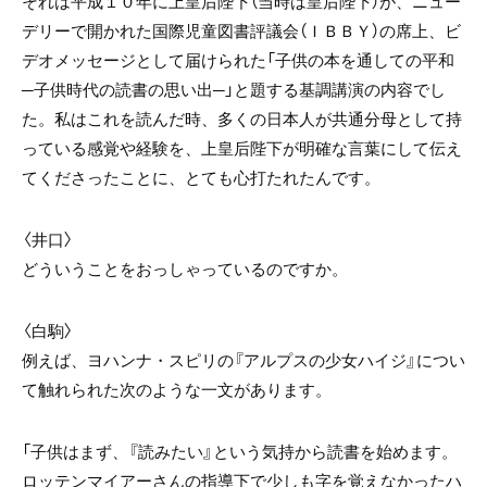
それは平成１０年に上皇后陛下（当時は皇后陛下）が、ニュー
デリーで開かれた国際児童図書評議会（ＩＢＢＹ）の席上、ビ
デオメッセージとして届けられた「子供の本を通しての平和
─子供時代の読書の思い出─」と題する基調講演の内容でし
た。私はこれを読んだ時、多くの日本人が共通分母として持
っている感覚や経験を、上皇后陛下が明確な言葉にして伝え
てくださったことに、とても心打たれたんです。
〈井口〉
どういうことをおっしゃっているのですか。
〈白駒〉
例えば、ヨハンナ・スピリの『アルプスの少女ハイジ』につい
て触れられた次のような一文があります。
「子供はまず、『読みたい』という気持から読書を始めます。
ロッテンマイアーさんの指導下で少しも字を覚えなかったハ