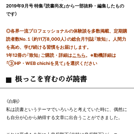
2019年9月号 特集「読書尚友」から一部抜粋・編集したもの
です
）
◎
各界一流プロフェッショナルの体験談を多数掲載、定期購
読者数No.１（約11万8,000人）の総合月刊誌『致知』。人間力
を高め、学び続ける習慣をお届けします。
1年12冊の『致知』ご購読・詳細は
こちら
。
※動機詳細は
「③HP・WEB chichiを見て」を選択ください
根っこを育むのが読書
〈白駒〉
私は読書というテーマでいろいろと考えていた時に、偶然に
も自分が心から納得する文章に出合うことができました。