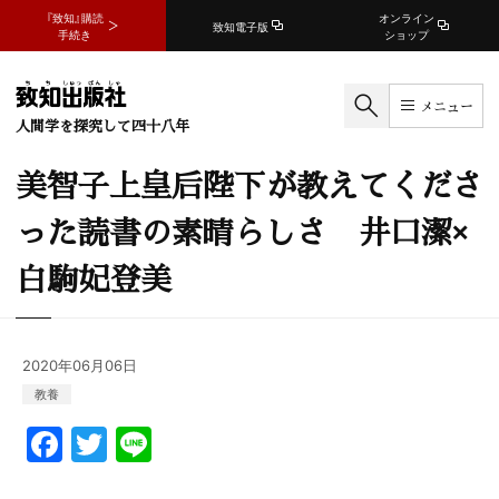
『致知』購読
オンライン
致知電子版
手続き
ショップ
メニュー
人間学を探究して四十八年
美智子上皇后陛下が教えてくださ
った読書の素晴らしさ 井口潔×
白駒妃登美
2020年06月06日
教養
F
T
Li
a
w
n