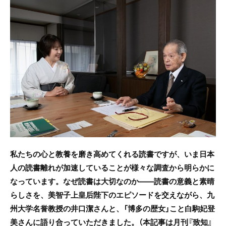
c
itt
e
e
er
b
o
o
k
私たちの心と教養を磨き高めてくれる読書ですが、いま日本
人の読書離れが加速していることが様々な調査から明らかに
なっています。なぜ読書は大切なのか――読書の意義と素晴
らしさを、美智子上皇后陛下のエピソードを交えながら、九
州大学名誉教授の井口潔さんと、「博多の歴女」こと白駒妃登
美さんに語り合っていただきました。（本記事は月刊『致知』