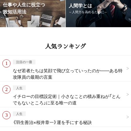
仕事や人生に役立つ
人間学とは
致知活用法
～人間力を高めるために～
人気ランキング
注目の一冊
なぜ若者たちは笑顔で飛び立っていったのか——ある特
攻隊員の最期の言葉
人生
イチローの目標設定術｜小さなことの積み重ねが「とん
でもないところ」に至る唯一の道
人生
《羽生善治×桜井章一》運を手にする秘訣