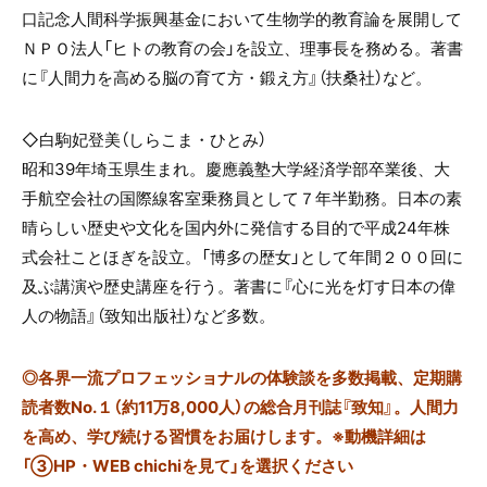
口記念人間科学振興基金において生物学的教育論を展開して
ＮＰＯ法人「ヒトの教育の会」を設立、理事長を務める。著書
に『人間力を高める脳の育て方・鍛え方』（扶桑社）など。
◇白駒妃登美（しらこま・ひとみ）
昭和39年埼玉県生まれ。慶應義塾大学経済学部卒業後、大
手航空会社の国際線客室乗務員として７年半勤務。日本の素
晴らしい歴史や文化を国内外に発信する目的で平成24年株
式会社ことほぎを設立。「博多の歴女」として年間２００回に
及ぶ講演や歴史講座を行う。著書に『心に光を灯す日本の偉
人の物語』（致知出版社）など多数。
◎
各界一流プロフェッショナルの体験談を多数掲載、定期購
読者数No.１（約11万8,000人）の総合月刊誌『致知』。人間力
を高め、学び続ける習慣をお届けします。※動機詳細は
「③HP・WEB chichiを見て」を選択ください