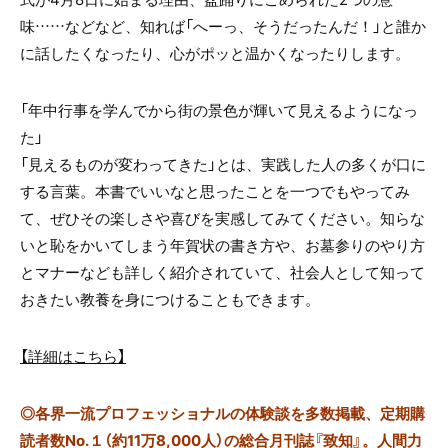
味……
などなど、知れば「へーっ、そうだったんだ！」と
誰か
に話したくなったり、心がポッと温かくなったりします。
「年中行事を学んでから街の景色が輝いて見えるようになっ
た」
「見えるものが変わってきた」とは、
実践した人の多くが口に
する言葉。
本書でいいなと思ったことを一つでもやってみ
て、
ぜひその楽しさや喜びを実感してみてください。
知らな
いと恥をかいてしまう年賀状の書き方や、
お墓参りのやり方
とマナーなども詳しく紹介されていて、
社会人として知って
おきたい教養を
身につけることもできます。
【詳細はこちら】
◎
各界一流プロフェッショナルの体験談を多数掲載、定期購
読者数No.１（約11万8,000人）の総合月刊誌『致知』。人間力