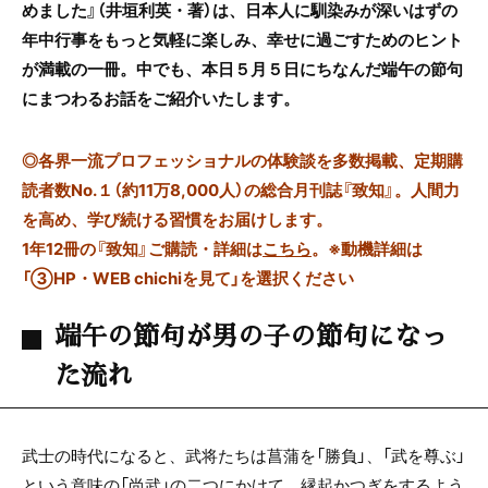
めました』（井垣利英・著）は、日本人に馴染みが深いはずの
年中行事をもっと気軽に楽しみ、幸せに過ごすためのヒント
が満載の一冊。中でも、本日５月５日にちなんだ端午の節句
にまつわるお話をご紹介いたします。
◎
各界一流プロフェッショナルの体験談を多数掲載、定期購
読者数No.１（約11万8,000人）の総合月刊誌『致知』。人間力
を高め、学び続ける習慣をお届けします。
1年12冊の『致知』ご購読・詳細は
こちら
。
※動機詳細は
「③HP・WEB chichiを見て」を選択ください
端午の節句が男の子の節句になっ
た流れ
武士の時代になると、武将たちは菖蒲を「勝負」、「武を尊ぶ」
という意味の「尚武」の二つにかけて、縁起かつぎをするよう