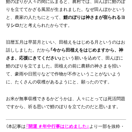
鯉のぼりが人々の間に広まると、農村では、田んぼに鯉のぼ
りを立ててかざる風習が生まれました。なぜ田んぼかという
と、農家の人たちにとって、
鯉のぼりは神さまが宿られるヨ
リシロ
だと考えられたからです。
旧暦五月は早苗月といい、田植えをはじめる月というのはお
話ししました。だから
「今から田植えをはじめますから、神
さま、応援にきてください」
という願いを込めて、田んぼに
鯉のぼりを立てました。田植えの前に農耕の神さまを招い
て、豪雨や日照りなどで作物が不作ということがないよう
に、たくさんの収穫があるようにと、願ったのです。
お米が無事収穫できるかどうかは、人々にとっては死活問題
ですから、祈る思いで鯉のぼりを立てたのだと思います。
（本記事は
『開運 ＃年中行事はじめました』
より一部を抜粋・