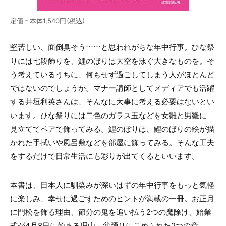
定価＝本体1,540円（税込）
堅苦しい、面倒臭そう……
と思われがちな年中行事。
ひな祭
りには七段飾りを、
鯉のぼりは大空を泳ぐ大きなものを。
そ
う考えているうちに、何もせず過ごして
しまう人がほとんど
ではないのでしょうか。
マナー講師としてメディアでも活躍
する
井垣利英さんは、そんなに大事に考える
必要はないとい
います。
ひな祭りには二色のガラス玉などを女雛と男雛に
見立ててペアで飾ってみる。
鯉のぼりは、鯉のぼりの絵が描
かれた手拭いや
風呂敷などを部屋に飾ってみる。
そんな工夫
をするだけで日常生活にも
彩りが出てくるといいます。
本書は、日本人に馴染みが深いはずの年中行事を
もっと気軽
に楽しみ、幸せに過ごすための
ヒントが満載の一冊。
お正月
に門松を飾る理由、節分の鬼を追い払う2つの魔除け、
始業
式が4月8日に始まる理由、盆踊りにこめられた2つの意