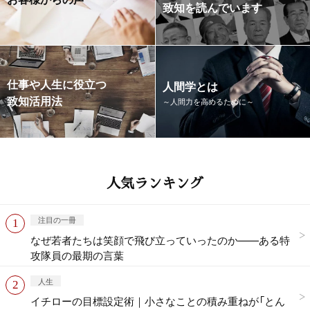
致知を読んでいます
仕事や人生に役立つ
人間学とは
致知活用法
～人間力を高めるために～
人気ランキング
注目の一冊
なぜ若者たちは笑顔で飛び立っていったのか——ある特
攻隊員の最期の言葉
人生
イチローの目標設定術｜小さなことの積み重ねが「とん