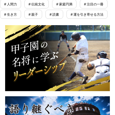
# 人間力
# 伝統文化
# 家庭円満
# 注目の一冊
# 生き方
# 親子
# 読書
# 運を引き寄せる方法