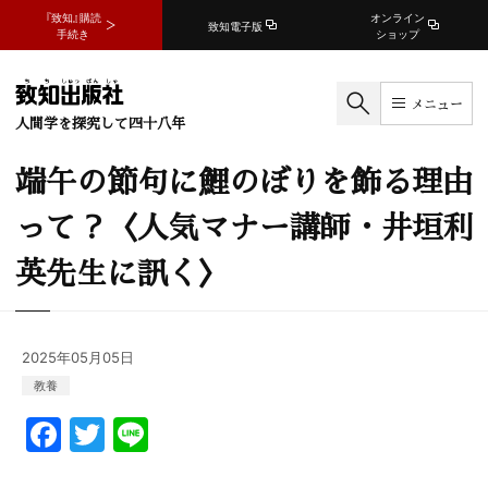
『致知』購読
オンライン
致知電子版
手続き
ショップ
メニュー
人間学を探究して四十八年
端午の節句に鯉のぼりを飾る理由
って？〈人気マナー講師・井垣利
英先生に訊く〉
2025年05月05日
教養
F
T
Li
a
w
n