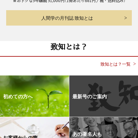
※おトクな3年購読 31,000円（1冊あたり861円／税・送料込み）
人間学の月刊誌 致知とは
致知とは？
致知とは？一覧
初めての方へ
最新号のご案内
あの著名人も
お客様からの声