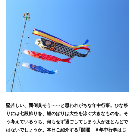
c
itt
e
e
er
b
o
o
k
堅苦しい、面倒臭そう……と思われがちな年中行事。ひな祭
りには七段飾りを、鯉のぼりは大空を泳ぐ大きなものを。そ
う考えているうち、何もせず過ごしてしまう人がほとんどで
はないでしょうか。本日ご紹介する『開運 ＃年中行事はじ