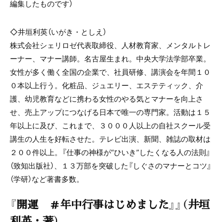
編集したものです
）
◇井垣利英（いがき・としえ）
株式会社シェリロゼ代表取締役、人材教育家、メンタルトレ
ーナー、マナー講師。名古屋生まれ。中央大学法学部卒業。
女性が多く働く全国の企業で、社員研修、講演会を年間１０
０本以上行う。化粧品、ジュエリー、エステティック、介
護、幼児教育などに携わる女性のやる気とマナーを向上さ
せ、売上アップにつなげる日本で唯一の専門家。活動は１５
年以上に及び、これまで、３０００人以上の自社スクール受
講生の人生を好転させた。テレビ出演、新聞、雑誌の取材は
２００件以上。『仕事の神様が“ひいき”したくなる人の法則』
（致知出版社）、１３万部を突破した『しぐさのマナーとコツ』
（学研）など著書多数。
『開運 ＃年中行事はじめました』』（井垣
利英・著）