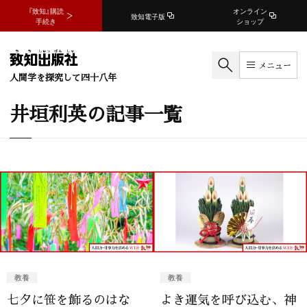
『致知』購読
オンライン
致知電子版
手続き
ショップ
メニュー
人間学を探究して四十八年
井垣利英の記事一覧
教養
教養
七夕に笹を飾るのはな
よき運気を呼び込む、神