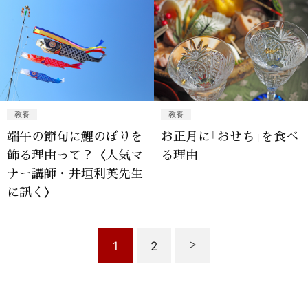
教養
教養
端午の節句に鯉のぼりを
お正月に「おせち」を食べ
飾る理由って？〈人気マ
る理由
ナー講師・井垣利英先生
に訊く〉
1
2