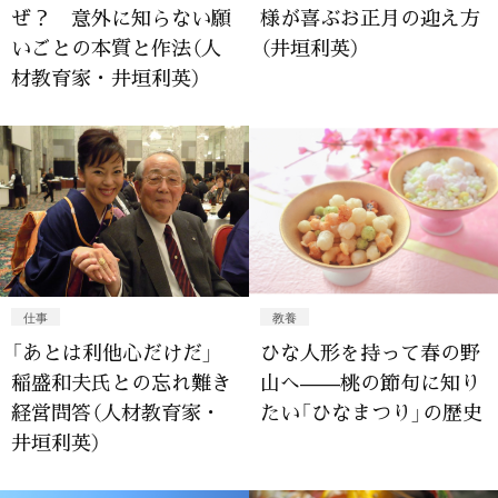
ぜ？ 意外に知らない願
様が喜ぶお正月の迎え方
いごとの本質と作法（人
（井垣利英）
材教育家・井垣利英）
仕事
教養
「あとは利他心だけだ」
ひな人形を持って春の野
稲盛和夫氏との忘れ難き
山へ——桃の節句に知り
経営問答（人材教育家・
たい「ひなまつり」の歴史
井垣利英）