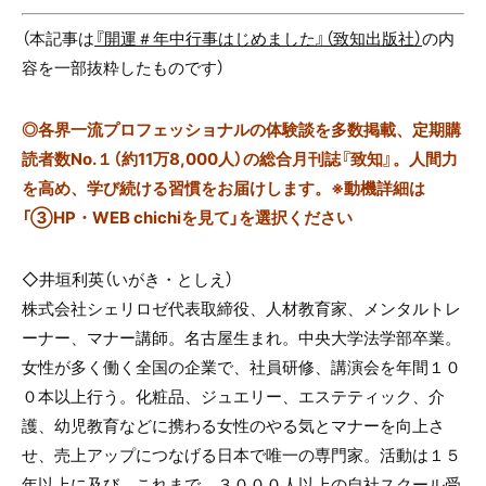
（本記事は
『開運＃年中行事はじめました』（致知出版社）
の内
容を一部抜粋したものです）
◎
各界一流プロフェッショナルの体験談を多数掲載、定期購
読者数No.１（約11万8,000人）の総合月刊誌『致知』。人間力
を高め、学び続ける習慣をお届けします。※動機詳細は
「③HP・WEB chichiを見て」を選択ください
◇井垣利英（いがき・としえ）
株式会社シェリロゼ代表取締役、人材教育家、メンタルトレ
ーナー、マナー講師。名古屋生まれ。中央大学法学部卒業。
女性が多く働く全国の企業で、社員研修、講演会を年間１０
０本以上行う。化粧品、ジュエリー、エステティック、介
護、幼児教育などに携わる女性のやる気とマナーを向上さ
せ、売上アップにつなげる日本で唯一の専門家。活動は１５
年以上に及び、これまで、３０００人以上の自社スクール受