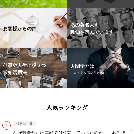
あの著名人も
お客様からの声
致知を読んでいます
仕事や人生に役立つ
人間学とは
致知活用法
～人間力を高めるために～
人気ランキング
注目の一冊
なぜ若者たちは笑顔で飛び立っていったのか——ある特