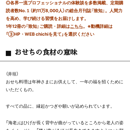
◎
各界一流プロフェッショナルの体験談を多数掲載、定期購
読者数No.１（約11万8,000人）の総合月刊誌『致知』。人間力
を高め、学び続ける習慣をお届けします。
1年12冊の『致知』ご購読・詳細は
こちら
。
※動機詳細は
「③HP・WEB chichiを見て」を選択ください
おせちの食材の意味
（井垣）
おせち料理は年神さまにお供えして、
一年の福を招くために
いただくもの。
すべての品に、縁起かつぎや願いが込められています。
「海老」はひげが長く背中が曲がっているところから老人の姿