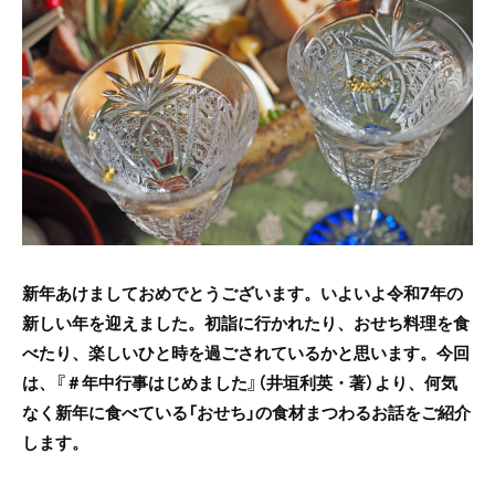
o
o
k
新年あけましておめでとうございます。いよいよ令和7年の
新しい年を迎えました。初詣に行かれたり、おせち料理を食
べたり、楽しいひと時を過ごされているかと思います。今回
は、
『＃年中行事はじめました』（井垣利英・著）より、
何気
なく新年に食べている「おせち」の食材まつわるお話をご紹介
します。