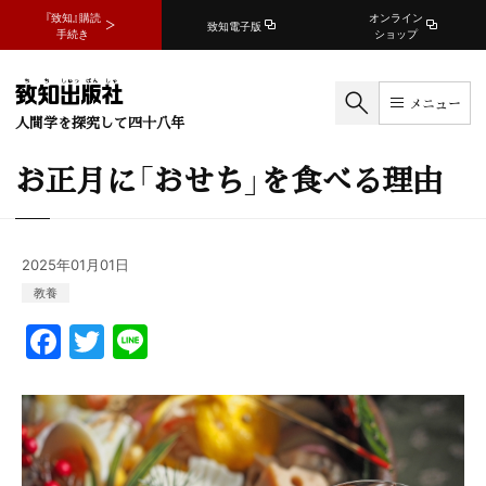
『致知』購読
オンライン
致知電子版
手続き
ショップ
メニュー
人間学を探究して四十八年
お正月に「おせち」を食べる理由
2025年01月01日
教養
F
T
Li
a
w
n
c
itt
e
e
er
b