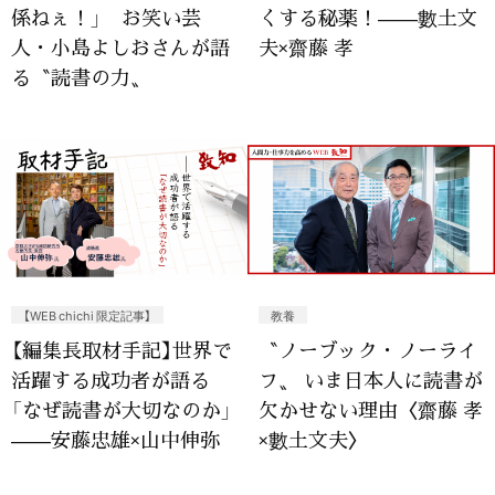
係ねぇ！」 お笑い芸
くする秘薬！——數土文
人・小島よしおさんが語
夫×齋藤 孝
る〝読書の力〟
【WEB chichi 限定記事】
教養
【編集長取材手記】世界で
〝ノーブック・ノーライ
活躍する成功者が語る
フ〟 いま日本人に読書が
「なぜ読書が大切なのか」
欠かせない理由〈齋藤 孝
——安藤忠雄×山中伸弥
×數土文夫〉