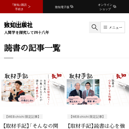
『致知』購読
オンライン
致知電子版
手続き
ショップ
メニュー
人間学を探究して四十八年
読書の記事一覧
【WEB chichi 限定記事】
【WEB chichi 限定記事】
【取材手記】「そんなの関
【取材手記】読書は心を強