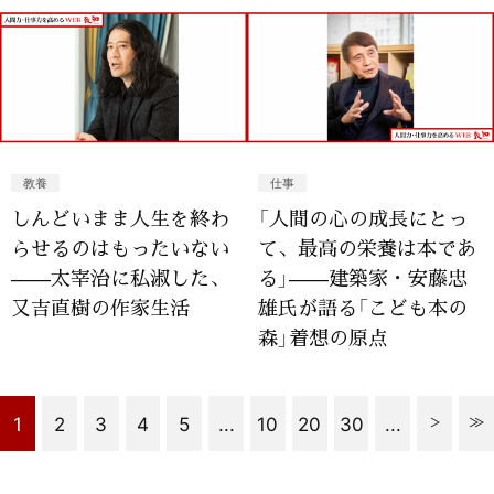
教養
仕事
しんどいまま人生を終わ
「人間の心の成長にとっ
らせるのはもったいない
て、最高の栄養は本であ
——太宰治に私淑した、
る」——建築家・安藤忠
又吉直樹の作家生活
雄氏が語る「こども本の
森」着想の原点
1
2
3
4
5
...
10
20
30
...