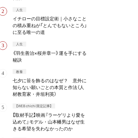
人生
イチローの目標設定術｜小さなこと
の積み重ねが「とんでもないところ」
に至る唯一の道
人生
《羽生善治×桜井章一》運を手にする
秘訣
教養
七夕に笹を飾るのはなぜ？ 意外に
知らない願いごとの本質と作法（人
材教育家・井垣利英）
【WEB chichi 限定記事】
【取材手記】映画『ラーゲリより愛を
込めて』モデル・山本幡男はなぜ生
きる希望を失わなかったのか