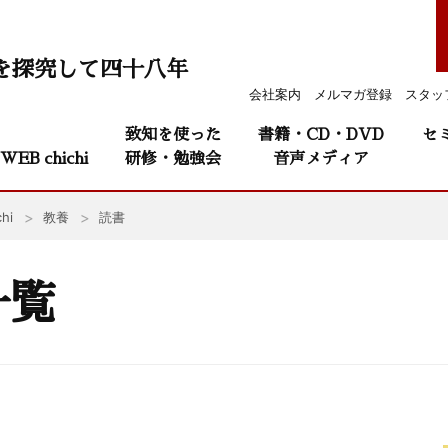
を探究して四十八年
会社案内
メルマガ登録
スタッ
致知を使った
書籍・CD・DVD
セ
WEB chichi
研修・勉強会
音声メディア
hi
教養
読書
一覧