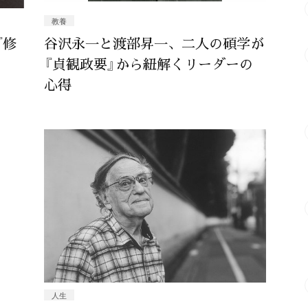
教養
『修
谷沢永一と渡部昇一、二人の碩学が
『貞観政要』から紐解くリーダーの
心得
人生