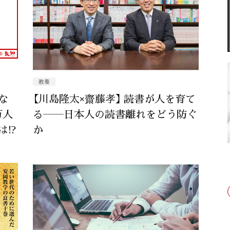
教養
な
【川島隆太×齋藤孝】 読書が人を育て
万人
る――日本人の読書離れをどう防ぐ
!?
か