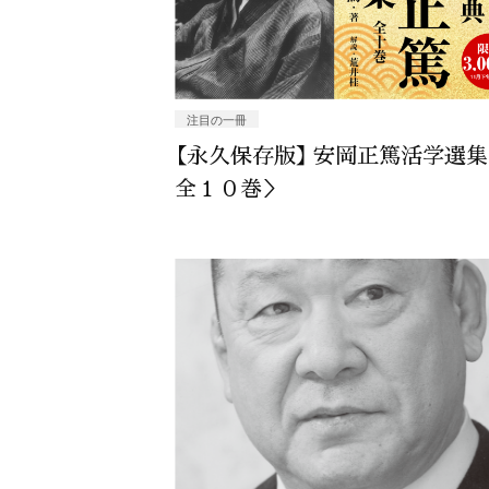
注目の一冊
【永久保存版】 安岡正篤活学選
全１０巻＞