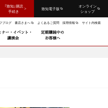
『致知』購読
オンライン
致知電子版
手続き
ショップ
フブログ
書店さまへ
よくあるご質問
採用情報
サイト内検索
ミナー・イベント・
定期購読中の
講演会
お客様へ