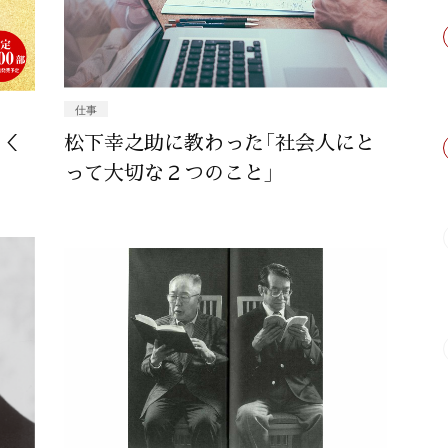
仕事
集＜
松下幸之助に教わった「社会人にと
って大切な２つのこと」