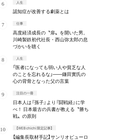
人生
認知症が改善する劇薬とは
仕事
高度経済成長の〝扉〟を開いた男。
川崎製鉄初代社長・西山弥太郎の息
づかいを聴く
人生
「医者になっても弱い人や貧乏な人
のことを忘れるな」——鎌田實氏の
心の背骨となった父の言葉
注目の一冊
日本人は『孫子』より『闘戦経』に学
べ！ 日本最古の兵書が教える〝勝ち
戦〟の原則
【WEB chichi 限定記事】
【編集長取材手記】サンリオピューロ