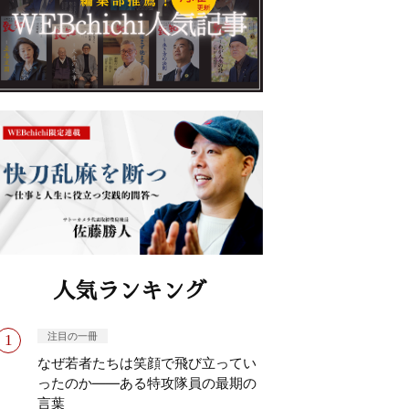
人気ランキング
注目の一冊
なぜ若者たちは笑顔で飛び立ってい
ったのか——ある特攻隊員の最期の
言葉