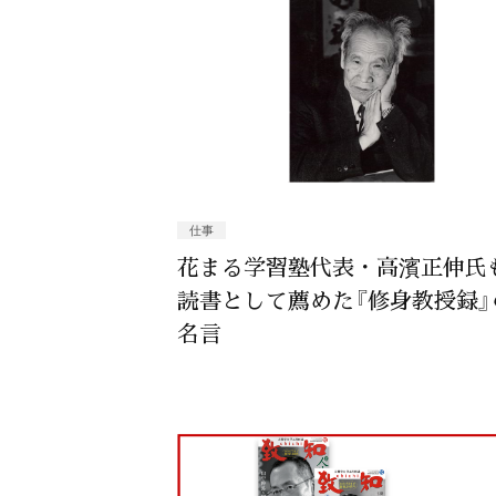
仕事
花まる学習塾代表・高濱正伸氏
読書として薦めた『修身教授録』
名言