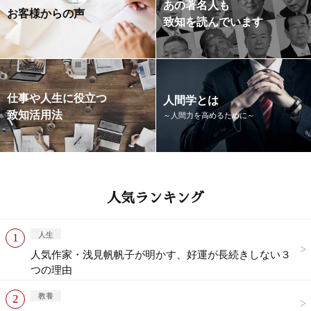
あの著名人も
お客様からの声
致知を読んでいます
仕事や人生に役立つ
人間学とは
致知活用法
～人間力を高めるために～
人気ランキング
人生
人気作家・浅見帆帆子が明かす、好運が長続きしない３
つの理由
教養