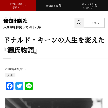
『致知』購読
オンライン
致知電子版
手続き
ショップ
メニュー
人間学を探究して四十八年
ドナルド・キーンの人生を変えた
『源氏物語』
2018年09月18日
人生
F
T
Li
a
w
n
c
itt
e