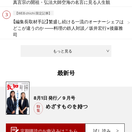
真言宗の開祖・弘法大師空海の名言に見る人生観
【WEB chichi 限定記事】
【編集長取材手記】繁盛し続ける一流のオーナーシェフは
どこが違うのか ——料理の鉄人対談／坂井宏行×後藤雅
司
もっと見る
最新号
8月1日 発行／ 9 月号
めざすものを持つ
定期購読の
お申込みはこちら
試し読み