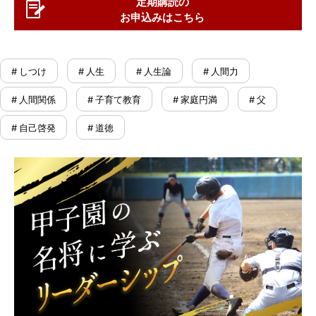
定期購読の
お申込みはこちら
# しつけ
# 人生
# 人生論
# 人間力
# 人間関係
# 子育て教育
# 家庭円満
# 父
# 自己啓発
# 道徳