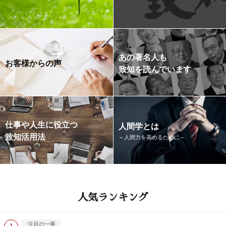
あの著名人も
お客様からの声
致知を読んでいます
仕事や人生に役立つ
人間学とは
致知活用法
～人間力を高めるために～
人気ランキング
注目の一冊