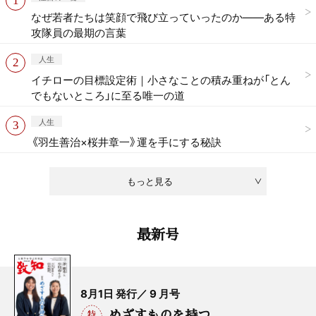
なぜ若者たちは笑顔で飛び立っていったのか——ある特
攻隊員の最期の言葉
人生
イチローの目標設定術｜小さなことの積み重ねが「とん
でもないところ」に至る唯一の道
人生
《羽生善治×桜井章一》運を手にする秘訣
もっと見る
最新号
8月1日 発行／ 9 月号
めざすものを持つ