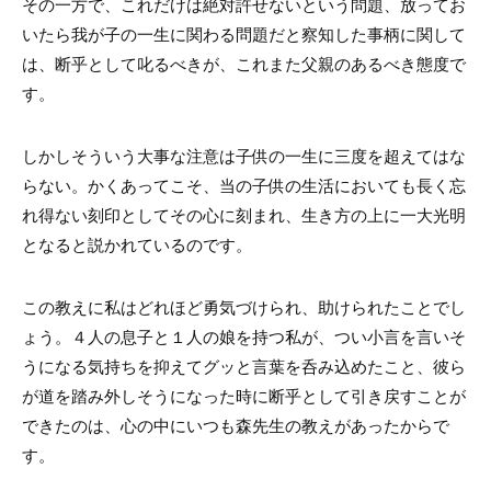
その一方で、これだけは絶対許せないという問題、放ってお
いたら我が子の一生に関わる問題だと察知した事柄に関して
は、断乎として叱るべきが、これまた父親のあるべき態度で
す。
しかしそういう大事な注意は子供の一生に三度を超えてはな
らない。かくあってこそ、当の子供の生活においても長く忘
れ得ない刻印としてその心に刻まれ、生き方の上に一大光明
となると説かれているのです。
この教えに私はどれほど勇気づけられ、助けられたことでし
ょう。４人の息子と１人の娘を持つ私が、つい小言を言いそ
うになる気持ちを抑えてグッと言葉を呑み込めたこと、彼ら
が道を踏み外しそうになった時に断乎として引き戻すことが
できたのは、心の中にいつも森先生の教えがあったからで
す。