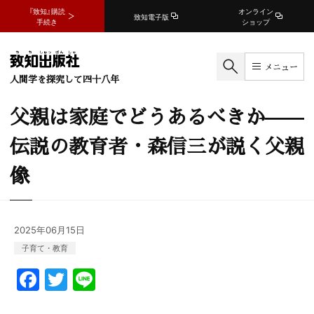
『致知』購読
オンライン
致知電子版
手続き
ショップ
メニュー
人間学を探究して四十八年
父親は家庭でどうあるべきか——
伝説の教育者・森信三が説く父親
像
2025年06月15日
子育て・教育
F
T
Li
a
w
n