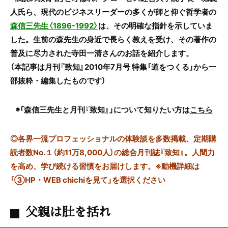
人氏ら、現代のビジネスリーダーの多くが師と仰ぐ哲学者の
森信三先生〈1896-1992〉
は、その明確な指針を示していま
した。生前の森先生の身近で長らく教えを受け、その著作の
普及に尽力された寺田一清さんのお話を紹介します。
（本記事は月刊『致知』2010年7月号 特集「道をつくる」から一
部抜粋・編集したものです）
◉「森信三先生と月刊『致知』」について知りたい方は
こちら
◎
各界一流プロフェッショナルの体験談を多数掲載、定期購
読者数No.１（約11万8,000人）の総合月刊誌『致知』。人間力
を高め、学び続ける習慣をお届けします。※動機詳細は
「③HP・WEB chichiを見て」を選択ください
父親は肚を括れ