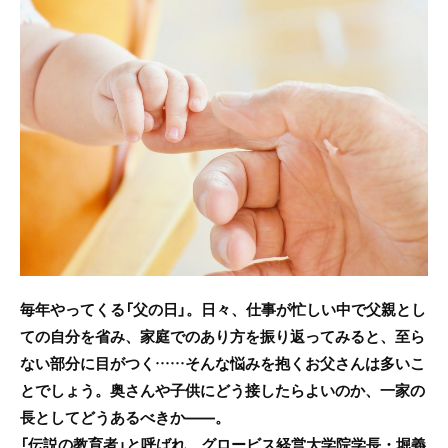
c
itt
e
e
er
b
o
o
k
毎年やってくる「父の日」。日々、仕事が忙しい中で父親とし
ての自分を省み、家庭でのあり方を振り返ってみると、至ら
ない部分に目がつく……そんな悩みを抱くお父さんは多いこ
とでしょう。奥さんや子供にどう接したらよいのか、一家の
長としてどうあるべきか――。
「伝説の教育者」と呼ばれ、グロービス経営大学院学長・堀義