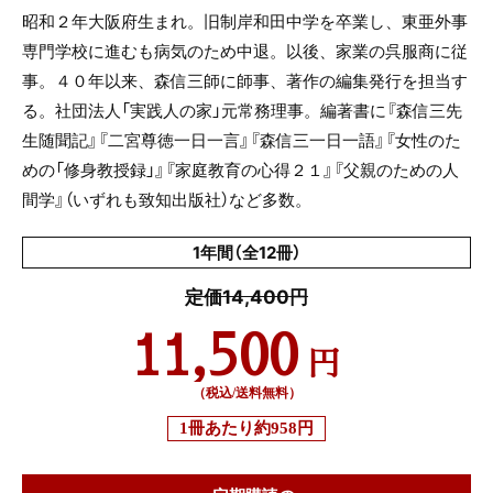
昭和２年大阪府生まれ。旧制岸和田中学を卒業し、東亜外事
専門学校に進むも病気のため中退。以後、家業の呉服商に従
事。４０年以来、森信三師に師事、著作の編集発行を担当す
る。社団法人「実践人の家」元常務理事。編著書に『森信三先
生随聞記』『二宮尊徳一日一言』『森信三一日一語』『女性のた
めの「修身教授録」』『家庭教育の心得２１』『父親のための人
間学』（いずれも致知出版社）など多数。
1年間（全12冊）
定価14,400円
11,500
円
（税込/送料無料）
1冊あたり
約958円