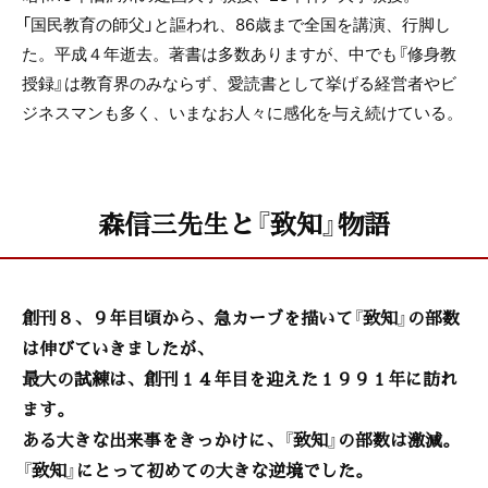
「国民教育の師父」と謳われ、86歳まで全国を講演、行脚し
た。平成４年逝去。著書は多数ありますが、中でも『修身教
授録』は教育界のみならず、愛読書として挙げる経営者やビ
ジネスマンも多く、いまなお人々に感化を与え続けている。
森信三先生と『致知』物語
創刊８、９年目頃から、急カーブを描いて『致知』の部数
は伸びていきましたが、
最大の試練は、創刊１４年目を迎えた１９９１年に訪れ
ます。
ある大きな出来事をきっかけに、『致知』の部数は激減。
『致知』にとって初めての大きな逆境でした。