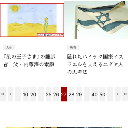
人生
教養
『星の王子さま』の翻訳
隠れたハイテク国家イス
者 父・内藤濯の素顔
ラエルを支えるユダヤ人
の思考法
...
10
20
...
25
26
27
28
29
...
40
50
...