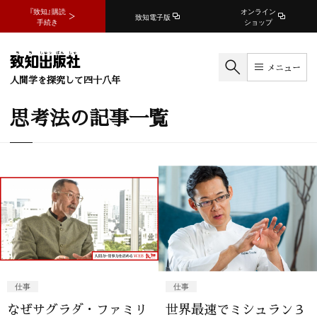
『致知』購読
オンライン
致知電子版
手続き
ショップ
メニュー
人間学を探究して四十八年
思考法の記事一覧
仕事
仕事
なぜサグラダ・ファミリ
世界最速でミシュラン３