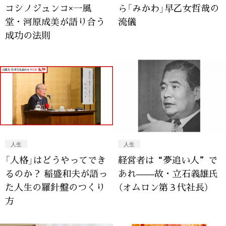
コシノジュンコ×一風
ら「みかわ」早乙女哲哉の
堂・河原成美が語り合う
流儀
成功の法則
人生
人生
「人格」はどうやってでき
経営者は“夢追い人”で
るのか？ 稲盛和夫が語っ
あれ——故・立石義雄氏
た人生の羅針盤のつくり
（オムロン第３代社長）
方