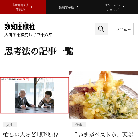
『致知』購読
オンライン
致知電子版
手続き
ショップ
メニュー
人間学を探究して四十八年
思考法の記事一覧
人生
仕事
忙しい人ほど「即決」!?
〝いまがベストか〟天ぷ