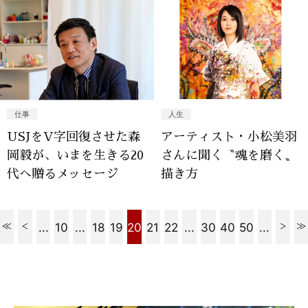
仕事
人生
USJをV字回復させた森
アーティスト・小松美羽
岡毅が、いまを生きる20
さんに聞く〝魂を磨く〟
代へ贈るメッセージ
描き方
...
10
...
18
19
20
21
22
...
30
40
50
...