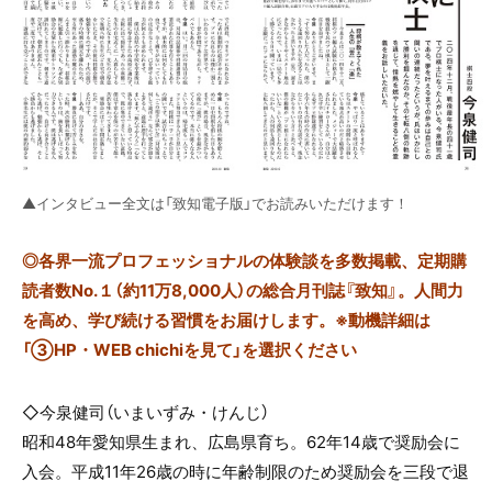
▲インタビュー全文は「致知電子版」でお読みいただけます！
◎
各界一流プロフェッショナルの体験談を多数掲載、定期購
読者数No.１（約11万8,000人）の総合月刊誌『致知』。人間力
を高め、学び続ける習慣をお届けします。※動機詳細は
「③HP・WEB chichiを見て」を選択ください
◇今泉健司（いまいずみ・けんじ）
昭和48年愛知県生まれ、広島県育ち。62年14歳で奨励会に
入会。平成11年26歳の時に年齢制限のため奨励会を三段で退