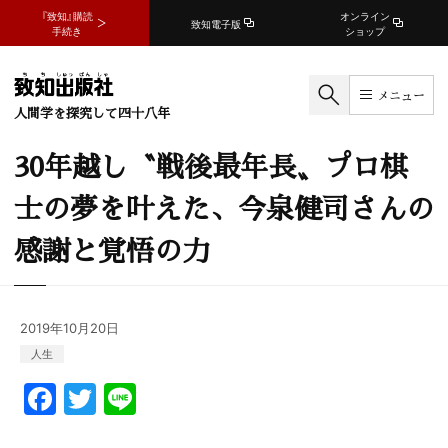
『致知』購読
オンライン
致知電子版
手続き
ショップ
メニュー
人間学を探究して四十八年
30年越し〝戦後最年長〟プロ棋
士の夢を叶えた、今泉健司さんの
感謝と覚悟の力
2019年10月20日
人生
F
T
Li
a
w
n