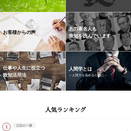
あの著名人も
お客様からの声
致知を読んでいます
仕事や人生に役立つ
人間学とは
致知活用法
～人間力を高めるために～
人気ランキング
注目の一冊