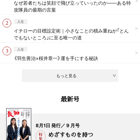
なぜ若者たちは笑顔で飛び立っていったのか——ある特
攻隊員の最期の言葉
人生
イチローの目標設定術｜小さなことの積み重ねが「とん
でもないところ」に至る唯一の道
人生
《羽生善治×桜井章一》運を手にする秘訣
もっと見る
最新号
8月1日 発行／ 9 月号
めざすものを持つ