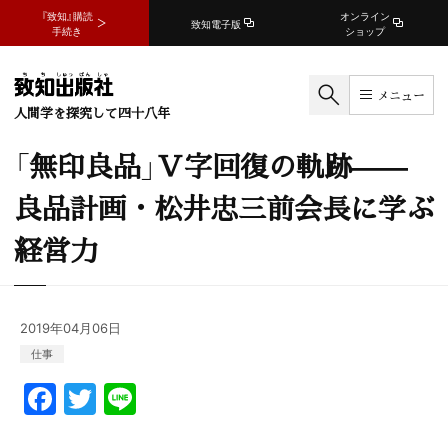
『致知』購読
オンライン
致知電子版
手続き
ショップ
メニュー
人間学を探究して四十八年
「無印良品」Ｖ字回復の軌跡——
良品計画・松井忠三前会長に学ぶ
経営力
2019年04月06日
仕事
F
T
Li
a
w
n