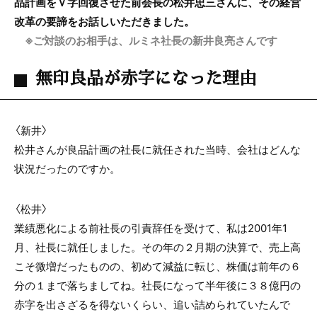
品計画をＶ字回復させた前会長の
松井忠三さんに、その経営
改革の要諦をお話しいただきました。
※ご対談のお相手は、ルミネ社長の新井良亮さんです
無印良品が赤字になった理由
〈新井〉
松井さんが良品計画の社長に就任された当時、会社はどんな
状況だったのですか。
〈松井〉
業績悪化による前社長の引責辞任を受けて、私は2001年1
月、社長に就任しました。その年の２月期の決算で、売上高
こそ微増だったものの、初めて減益に転じ、株価は前年の６
分の１まで落ちましてね。社長になって半年後に３８億円の
赤字を出さざるを得ないくらい、追い詰められていたんで