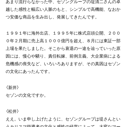
あまり流行らなかった中、セゾングループの堤清二さんの卓
越した感性と幅広い人脈のもと、シンプルで高機能、なおか
つ安価な商品を生み出し、発展してきたんです。
１９９１年に海外出店、１９９５年に株式店頭公開、２００
０年２月期に売上高１０００億円を超え、８月には東証一部
上場を果たしました。そこから衰退の一途を辿っていった原
因には、慢心や驕り、責任転嫁、前例主義、大企業病による
危機感の喪失など、いろいろありますが、その真因はセゾン
の文化にあったんです。
〈新井〉
セゾンの文化ですか。
〈松井〉
ええ。いま申し上げたように、セゾングループは堤さんとい
うカリスマ指導者の文化と感性の経営によって、大変なマー