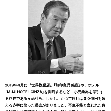
c
itt
e
e
er
b
o
o
k
2019年4月に〝世界旗艦店〟「無印良品 銀座」や、ホテル
「MUJI HOTEL GINZA」を開店するなど、小売業界を牽引す
る存在である良品計画。しかし、かつて同社は３０億円を超
える赤字に陥った過去がありました。再生不能と言われた良