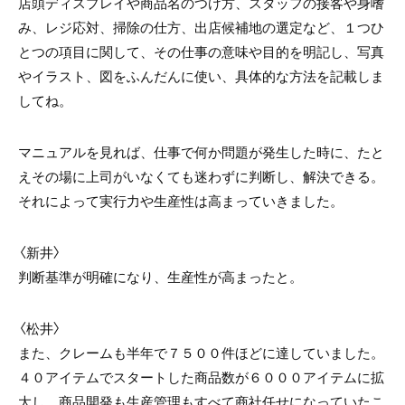
店頭ディスプレイや商品名のつけ方、スタッフの接客や身嗜
み、レジ応対、掃除の仕方、出店候補地の選定など、１つひ
とつの項目に関して、その仕事の意味や目的を明記し、写真
やイラスト、図をふんだんに使い、具体的な方法を記載しま
してね。
マニュアルを見れば、仕事で何か問題が発生した時に、たと
えその場に上司がいなくても迷わずに判断し、解決できる。
それによって実行力や生産性は高まっていきました。
〈新井〉
判断基準が明確になり、生産性が高まったと。
〈松井〉
また、クレームも半年で７５００件ほどに達していました。
４０アイテムでスタートした商品数が６０００アイテムに拡
大し、商品開発も生産管理もすべて商社任せになっていたこ