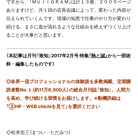
ですから、「ＭＵＪＩＧＲＡＭ」は計１３冊、２０００ページ
ありますけど、月１回の店長会議によって、変わった内容が
伝えられていくんです。現場の知恵で仕事のやり方が変わり
続ける。まさに血が流れるような仕組みを絶えずつくり上げ
ることが大事だと思います。
（本記事は月刊『致知』2017年2月号 特集
「熱と誠」
から一部抜
粋・編集したものです）
◎
各界一流プロフェッショナルの体験談を多数掲載、定期購
読者数No.１（約11万8,000人）の総合月刊誌『致知』。人間力
を高め、学び続ける習慣をお届けします。※動機詳細は
「③HP・WEB chichiを見て」を選択ください
◇
松井忠三（まつい・ただみつ）