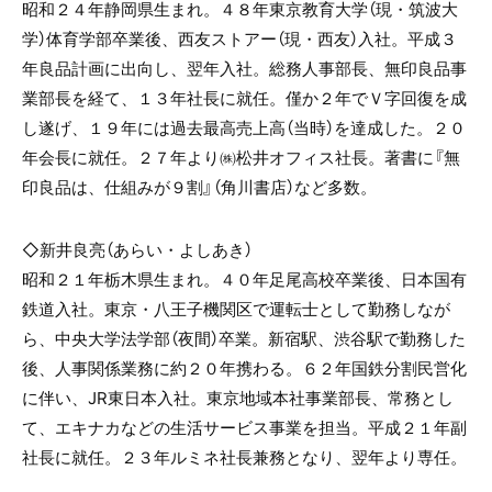
昭和２４年静岡県生まれ。４８年東京教育大学（現・筑波大
学）体育学部卒業後、西友ストアー（現・西友）入社。平成３
年良品計画に出向し、翌年入社。総務人事部長、無印良品事
業部長を経て、１３年社長に就任。僅か２年でＶ字回復を成
し遂げ、１９年には過去最高売上高（当時）を達成した。２０
年会長に就任。２７年より㈱松井オフィス社長。著書に『無
印良品は、仕組みが９割』（角川書店）など多数。
◇新井良亮（あらい・よしあき）
昭和２１年栃木県生まれ。４０年足尾高校卒業後、日本国有
鉄道入社。東京・八王子機関区で運転士として勤務しなが
ら、中央大学法学部（夜間）卒業。新宿駅、渋谷駅で勤務した
後、人事関係業務に約２０年携わる。６２年国鉄分割民営化
に伴い、
JR
東日本入社。東京地域本社事業部長、常務とし
て、エキナカなどの生活サービス事業を担当。平成２１年副
社長に就任。２３年ルミネ社長兼務となり、翌年より専任。