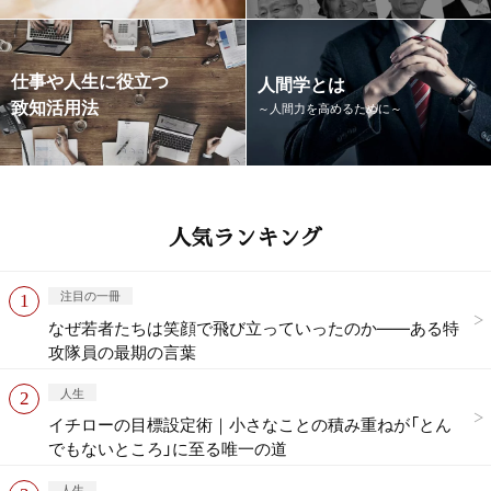
仕事や人生に役立つ
人間学とは
致知活用法
～人間力を高めるために～
人気ランキング
注目の一冊
なぜ若者たちは笑顔で飛び立っていったのか——ある特
攻隊員の最期の言葉
人生
イチローの目標設定術｜小さなことの積み重ねが「とん
でもないところ」に至る唯一の道
人生