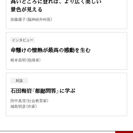
高いところに登れば、より広く美しい
景色が見える
加藤庸子（脳神経外科医）
インタビュー
命懸けの情熱が最高の感動を生む
根本昌明（指揮者）
対談
石田梅岩『都鄙問答』に学ぶ
田中真澄（社会教育家）
城島明彦（作家）