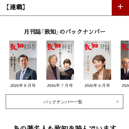
【連載】
私の座右銘
月刊誌『致知』のバックナンバー
「有言実行―逆境が人を創る」
渡 文明（ＪＸホールディングス名誉顧問）
第一線で活躍する女性
「その仕事に楽しみを見つける」
茂木久美子（新幹線カリスマ販売員）
2026年 8 月号
2026年 7 月号
2026年 6 月号
20
二十代をどう生きるか
バックナンバー一覧
「真剣に向き合えば無駄な経験など何一つない」
加藤照和（ツムラ社長）
生涯現役
あの著名人も致知を読んでいます