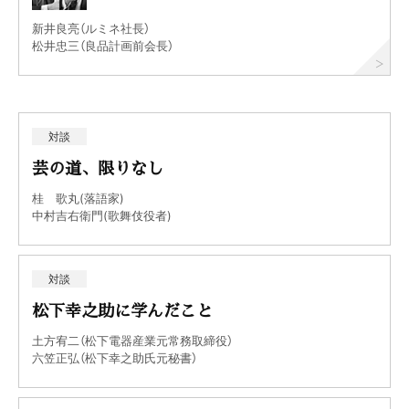
新井良亮（ルミネ社長）
松井忠三（良品計画前会長）
対談
芸の道、限りなし
桂 歌丸(落語家)
中村吉右衛門(歌舞伎役者)
対談
松下幸之助に学んだこと
土方宥二（松下電器産業元常務取締役）
六笠正弘（松下幸之助氏元秘書）