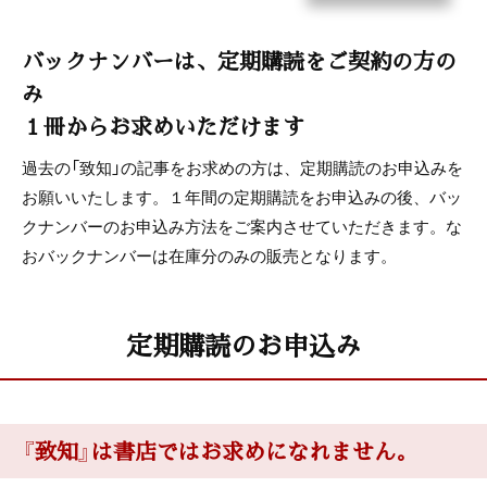
こまく
バックナンバーは、定期購読をご契約の方の
読者プレゼント
み
１冊からお求めいただけます
BOOKS[書評]
過去の「致知」の記事をお求めの方は、定期購読のお申込みを
本屋さんへ行こう
お願いいたします。１年間の定期購読をお申込みの後、バッ
クナンバーのお申込み方法をご案内させていただきます。な
致知人間学講演会
おバックナンバーは在庫分のみの販売となります。
講師・服部剛氏
定期購読のお申込み
まんが＜うちの社長の器学＞
神保あつし
木鶏クラブ通信
『致知』は書店ではお求めになれません。