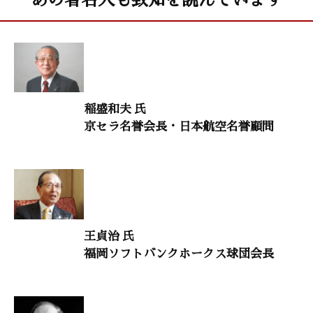
「嫌な仕事にはこちらから飛び込んでいく」
與田 純次（元庄屋会長）
人生を照らす言葉
「坂村真民『大恩』」
稲盛和夫 氏
鈴木秀子（国際コミュニオン学会名誉会長）
京セラ名誉会長・日本航空名誉顧問
生命のメッセージ
「言葉の世界はすべての人に広がっている」
柴田保之（國學院大学人間開発学部初等教育学科教授）
村上和雄（筑波大学名誉教授）
王貞治 氏
禅語に学ぶ
福岡ソフトバンクホークス球団会長
「歩歩是道場」
横田南嶺（円覚寺管長）
意見・判断