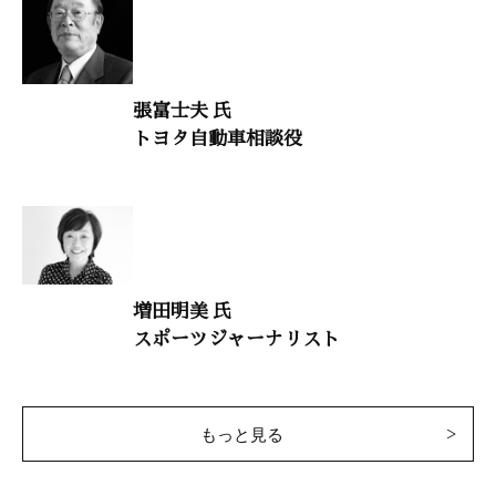
「道徳教育の充実こそ、日本再生への道」
貝塚茂樹（武蔵野大学教授）
張富士夫 氏
日本の教育を取り戻す
トヨタ自動車相談役
「生徒指導の流儀」
占部賢志（中村学園大学教授）
歴史の教訓
「トランプ政権誕生で世界の潮目が変わる」
増田明美 氏
渡部昇一（上智大学名誉教授）
スポーツジャーナリスト
大自然と体心
「“立禅ウォーキング”で若さと健康を保つ」
村田一吉（村田治療室院長）
もっと見る
干支九星学