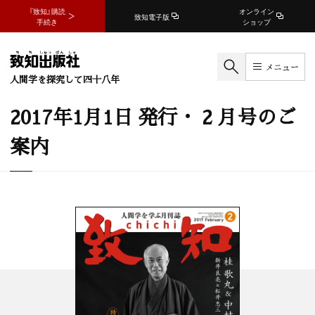
『致知』購読
オンライン
致知電子版
手続き
ショップ
メニュー
人間学を探究して四十八年
2017年1月1日 発行・ 2 月号のご
案内