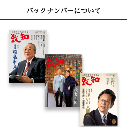
バックナンバーについて
井上象英
小説・徳川家康
童門冬二（作家）
致知随想
久保利英明 「禍福はあざなえる縄のごとし」
久米徳男 「勇気を失うことはすべてを失うこと」
熊倉功夫 「和食文化の隆興を図る」
稲垣美穂子 「夢見る力は生き抜く力」
水尾嘉孝 「熱意で夢は叶う」
早川周吾 「漢方で治す」
追悼・伊與田覺先生
致知出版社ニュース