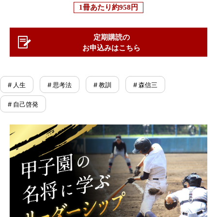
1冊あたり
約958円
定期購読の
お申込みはこちら
# 人生
# 思考法
# 教訓
# 森信三
# 自己啓発