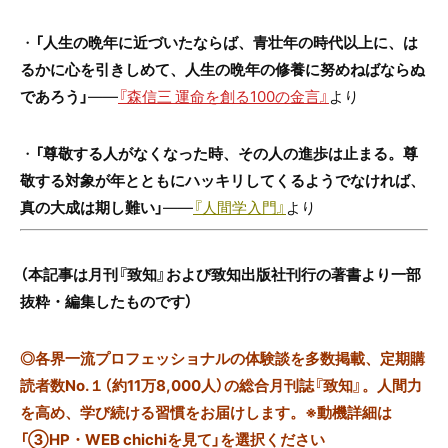
・
「人生の晩年に近づいたならば、青壮年の時代以上に、は
るかに心を引きしめて、人生の晩年の修養に努めねばならぬ
であろう」
――
『森信三 運命を創る100の金言』
より
・
「尊敬する人がなくなった時、その人の進歩は止まる。尊
敬する対象が年とともにハッキリしてくるようでなければ、
真の大成は期し難い」
――
『人間学入門』
より
（本記事は月刊『致知』および致知出版社刊行の著書より一部
抜粋・編集したものです）
◎
各界一流プロフェッショナルの体験談を多数掲載、定期購
読者数No.１（約11万8,000人）の総合月刊誌『致知』。人間力
を高め、学び続ける習慣をお届けします。※動機詳細は
「③HP・WEB chichiを見て」を選択ください