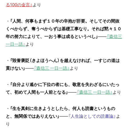
る100の金言』
より
・
「人間、何事もまず１０年の辛抱が肝要。そしてその間抜
くべからず、奪うべからずは基礎工事なり。それば黙々１０
年の努力によりて、一おう事は成るというべし」
――
『森信三
一日一語』
より
・
「毀誉褒貶（きよほうへん）を越えなければ、一すじの道は
貫けない」
――
『森信三 一日一語』
より
・
「自分より遙かに下位の者にも、敬意を失わざるにいたっ
て、初めて人間も一人前となる」
――
『森信三 一日一語』
より
・
「生を真剣に生きようとしたら、何人も読書というもの
と、無関係ではありえない」
――
『人生論としての読書論』
よ
り