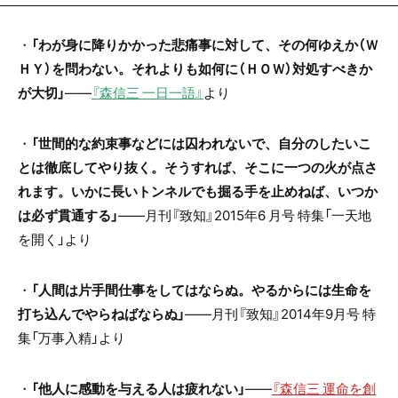
・
「わが身に降りかかった悲痛事に対して、その何ゆえか（Ｗ
ＨＹ）を問わない。それよりも如何に（ＨＯＷ）対処すべきか
が大切」
――
『森信三 一日一語』
より
・
「世間的な約束事などには囚われないで、自分のしたいこ
とは徹底してやり抜く。そうすれば、そこに一つの火が点さ
れます。いかに長いトンネルでも掘る手を止めねば、いつか
は必ず貫通する」
――月刊『致知』
2015
年
6
月号 特集「一天地
を開く」より
・
「人間は片手間仕事をしてはならぬ。やるからには生命を
打ち込んでやらねばならぬ」
――月刊『致知』
2014
年
9
月号 特
集「万事入精」より
・
「他人に感動を与える人は疲れない」
――
『森信三 運命を創