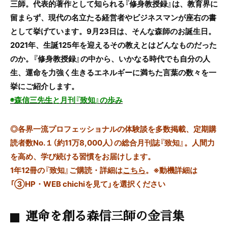
三師。代表的著作として知られる『修身教授録』は、教育界に
留まらず、現代の名立たる経営者やビジネスマンが座右の書
として挙げています。9月23日は、そんな森師のお誕生日。
2021年、生誕125年を迎えるその教えとはどんなものだった
のか。『修身教授録』の中から、いかなる時代でも自分の人
生、運命を力強く生きるエネルギーに満ちた言葉の数々を一
挙にご紹介します。
◉森信三先生と月刊『致知』の歩み
◎
各界一流プロフェッショナルの体験談を多数掲載、定期購
読者数No.１（約11万8,000人）の総合月刊誌『致知』。人間力
を高め、学び続ける習慣をお届けします。
1年12冊の『致知』ご購読・詳細は
こちら
。
※動機詳細は
「③HP・WEB chichiを見て」を選択ください
運命を創る森信三師の金言集