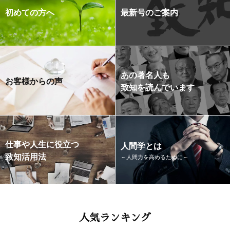
初めての方へ
最新号のご案内
あの著名人も
お客様からの声
致知を読んでいます
仕事や人生に役立つ
人間学とは
致知活用法
～人間力を高めるために～
人気ランキング