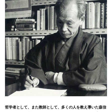
e
er
b
o
o
k
哲学者として、また教師として、多くの人を教え導いた森信