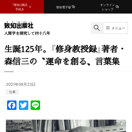
『致知』購読
オンライン
致知電子版
手続き
ショップ
メニュー
人間学を探究して四十八年
生誕125年。『修身教授録』著者・
森信三の〝運命を創る〟言葉集
2021年09月23日
仕事
F
T
Li
a
w
n
c
itt
e