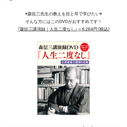
◉森信三先生の教えを目と耳で学びたい◉
そんな方にはこのDVDがおすすめです！
『森信三講演録｜人生二度なし』＝6,264円（税込）