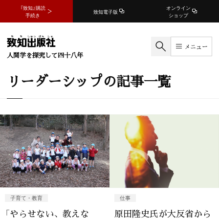
『致知』購読
オンライン
致知電子版
手続き
ショップ
メニュー
人間学を探究して四十八年
リーダーシップの記事一覧
子育て・教育
仕事
「やらせない、教えな
原田隆史氏が大反省から