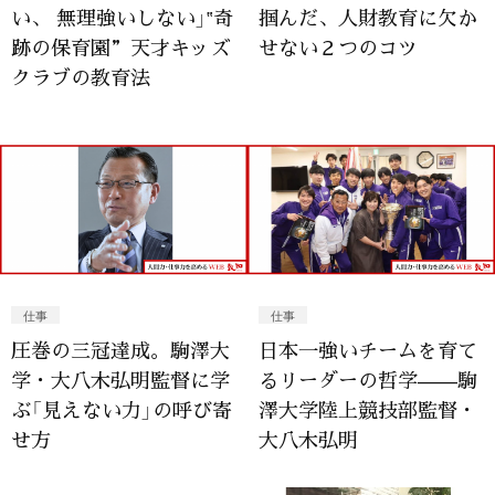
い、 無理強いしない」‟奇
掴んだ、人財教育に欠か
跡の保育園”天才キッズ
せない２つのコツ
クラブの教育法
仕事
仕事
圧巻の三冠達成。駒澤大
日本一強いチームを育て
学・大八木弘明監督に学
るリーダーの哲学——駒
ぶ「見えない力」の呼び寄
澤大学陸上競技部監督・
せ方
大八木弘明