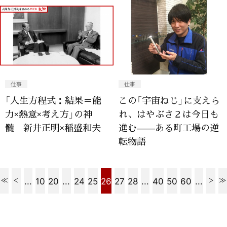
仕事
仕事
「人生方程式：結果＝能
この「宇宙ねじ」に支えら
力×熱意×考え方」の神
れ、はやぶさ２は今日も
髄 新井正明×稲盛和夫
進む——ある町工場の逆
転物語
...
10
20
...
24
25
26
27
28
...
40
50
60
...