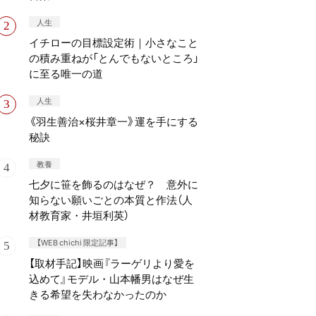
人生
イチローの目標設定術｜小さなこと
の積み重ねが「とんでもないところ」
に至る唯一の道
人生
《羽生善治×桜井章一》運を手にする
秘訣
教養
七夕に笹を飾るのはなぜ？ 意外に
知らない願いごとの本質と作法（人
材教育家・井垣利英）
【WEB chichi 限定記事】
【取材手記】映画『ラーゲリより愛を
込めて』モデル・山本幡男はなぜ生
きる希望を失わなかったのか