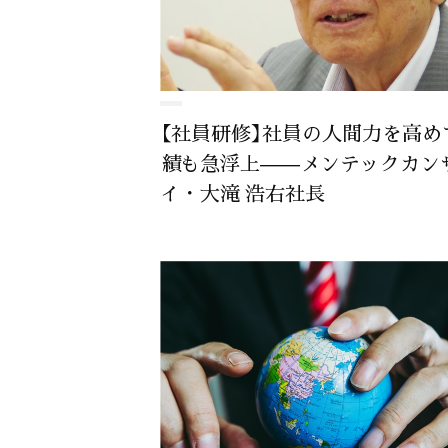
【社員研修】社員の人間力を高め
績も急浮上——メンテックカン
イ・大滝 浩右社長