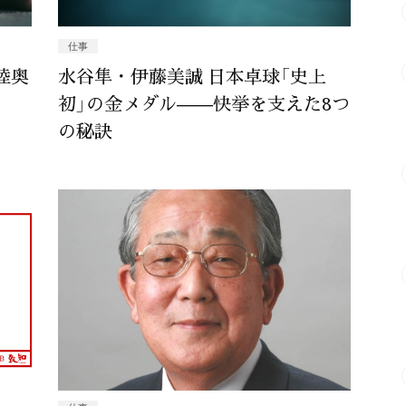
仕事
陸奥
水谷隼・伊藤美誠 日本卓球「史上
初」の金メダル——快挙を支えた8つ
の秘訣