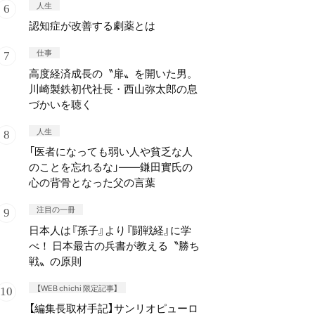
人生
認知症が改善する劇薬とは
仕事
高度経済成長の〝扉〟を開いた男。
川崎製鉄初代社長・西山弥太郎の息
づかいを聴く
人生
「医者になっても弱い人や貧乏な人
のことを忘れるな」——鎌田實氏の
心の背骨となった父の言葉
注目の一冊
日本人は『孫子』より『闘戦経』に学
べ！ 日本最古の兵書が教える〝勝ち
戦〟の原則
【WEB chichi 限定記事】
【編集長取材手記】サンリオピューロ