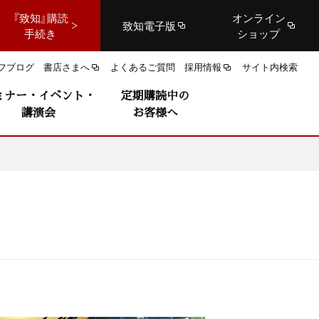
『致知』購読
オンライン
致知電子版
手続き
ショップ
フブログ
書店さまへ
よくあるご質問
採用情報
サイト内検索
ミナー・イベント・
定期購読中の
講演会
お客様へ