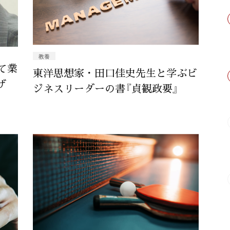
教養
て業
東洋思想家・田口佳史先生と学ぶビ
ザ
ジネスリーダーの書『貞観政要』