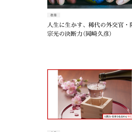
教養
人生に生かす、稀代の外交官・
宗光の決断力（岡崎久彦）