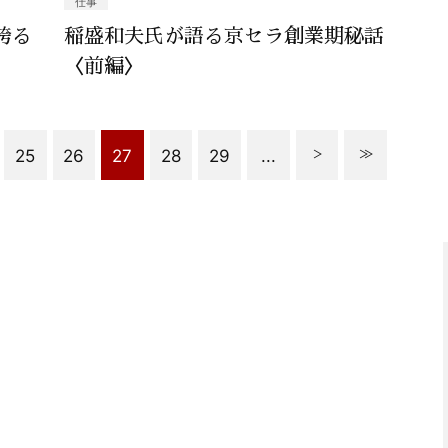
仕事
誇る
稲盛和夫氏が語る京セラ創業期秘話
〈前編〉
25
26
27
28
29
...