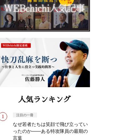
人気ランキング
注目の一冊
なぜ若者たちは笑顔で飛び立ってい
ったのか——ある特攻隊員の最期の
言葉