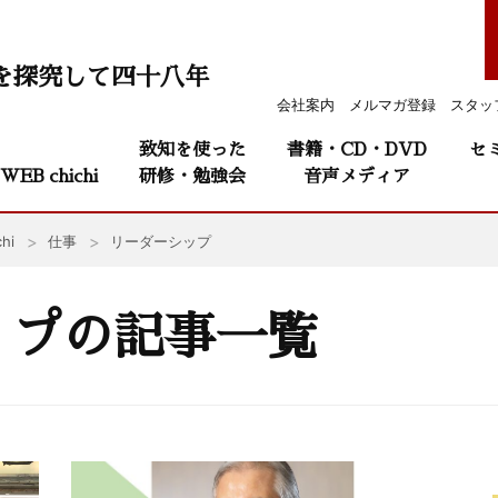
を探究して四十八年
会社案内
メルマガ登録
スタッ
致知を使った
書籍・CD・DVD
セ
WEB chichi
研修・勉強会
音声メディア
hi
仕事
リーダーシップ
ップの記事一覧