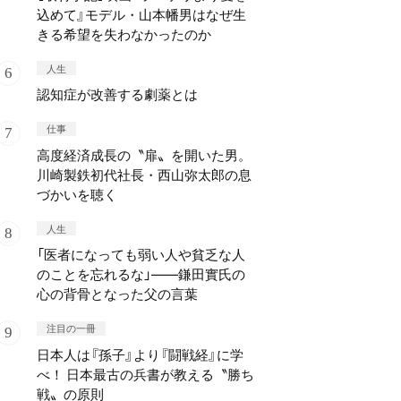
込めて』モデル・山本幡男はなぜ生
きる希望を失わなかったのか
人生
認知症が改善する劇薬とは
仕事
高度経済成長の〝扉〟を開いた男。
川崎製鉄初代社長・西山弥太郎の息
づかいを聴く
人生
「医者になっても弱い人や貧乏な人
のことを忘れるな」——鎌田實氏の
心の背骨となった父の言葉
注目の一冊
日本人は『孫子』より『闘戦経』に学
べ！ 日本最古の兵書が教える〝勝ち
戦〟の原則