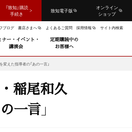
『致知』購読
オンライン
致知電子版
手続き
ショップ
フブログ
書店さまへ
よくあるご質問
採用情報
サイト内検索
ミナー・イベント・
定期購読中の
講演会
お客様へ
を変えた指導者の「あの一言」
腕・稲尾和久
の一言」