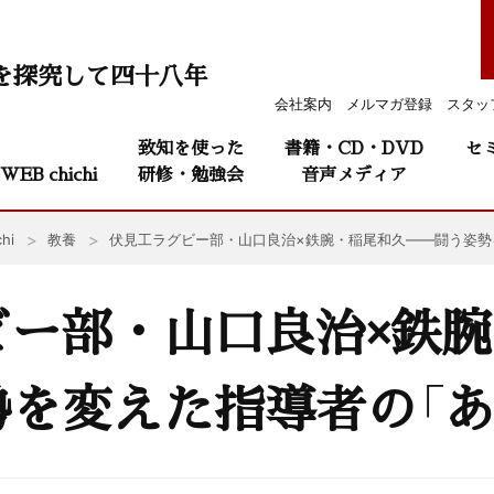
を探究して四十八年
会社案内
メルマガ登録
スタッ
致知を使った
書籍・CD・DVD
セ
WEB chichi
研修・勉強会
音声メディア
hi
教養
伏見工ラグビー部・山口良治×鉄腕・稲尾和久——闘う姿勢
ビー部・山口良治×鉄
を変えた指導者の「あ