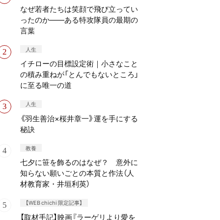
なぜ若者たちは笑顔で飛び立ってい
ったのか——ある特攻隊員の最期の
言葉
人生
イチローの目標設定術｜小さなこと
の積み重ねが「とんでもないところ」
に至る唯一の道
人生
《羽生善治×桜井章一》運を手にする
秘訣
教養
七夕に笹を飾るのはなぜ？ 意外に
知らない願いごとの本質と作法（人
材教育家・井垣利英）
【WEB chichi 限定記事】
【取材手記】映画『ラーゲリより愛を