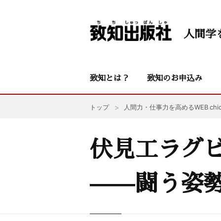
人間学
致知とは？
致知のお申込み
トップ
人間力・仕事力を高めるWEB chic
伏見工ラグ
——闘う姿勢