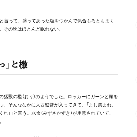
」と言って、盛ってあった塩をつかんで気合もろともまく
。その晩はほとんど眠れない。
っ」と檄
の猛獣の檻（おり）のようでした。ロッカーにガーンと頭を
つ。そんななかに大西監督が入ってきて、「よし集まれ、
れ」」と言う。水盃（みずさかずき）が用意されていて、
。