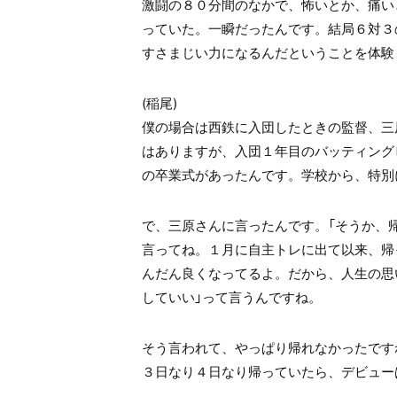
激闘の８０分間のなかで、怖いとか、痛い
っていた。一瞬だったんです。結局６対３
すさまじい力になるんだということを体験
(稲尾)
僕の場合は西鉄に入団したときの監督、三
はありますが、入団１年目のバッティング
の卒業式があったんです。学校から、特別
で、三原さんに言ったんです。「そうか、帰
言ってね。１月に自主トレに出て以来、帰
んだん良くなってるよ。だから、人生の思
していい」って言うんですね。
そう言われて、やっぱり帰れなかったです
３日なり４日なり帰っていたら、デビュー