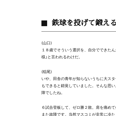
鉄球を投げて鍛え
(山口)
１８歳でそういう選択を、自分でできたん
様」と言われるわけだ。
(稲尾)
いや、田舎の青年が知らないうちに大スタ
もできると錯覚していました。そんな思い
障でしたね。
６試合登板して、ゼロ勝２敗。肩を痛めて
また故障です。当然マスコミが非常に冷た