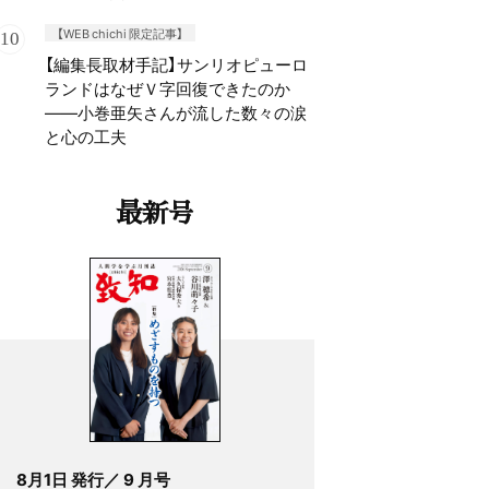
【WEB chichi 限定記事】
【編集長取材手記】サンリオピューロ
ランドはなぜＶ字回復できたのか
——小巻亜矢さんが流した数々の涙
と心の工夫
最新号
8月1日 発行／ 9 月号