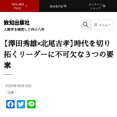
『致知』購読
オンライン
致知電子版
手続き
ショップ
メニュー
人間学を探究して四十八年
【澤田秀雄×北尾吉孝】時代を切り
拓くリーダーに不可欠な３つの要
素
2020年09月10日
仕事
F
T
Li
a
w
n