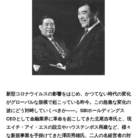
c
itt
e
e
er
b
o
o
k
新型コロナウイルスの影響をはじめ、かつてない時代の変化
がグローバルな規模で起こっている昨今。この急激な変化の
波にどう対峙していくべきか――。SBIホールディングス
CEOとして金融業界に革命を起こしてきた北尾吉孝氏と、現
エイチ・アイ・エスの設立やハウステンボス再建など、様々
な新規事業を手掛けてきた澤田秀雄氏、二人の名経営者の対