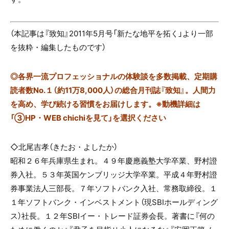
（本記事は『致知』2011年5月号「新たな地平を拓く」より一部
を抜粋・編集したものです）
◎
各界一流プロフェッショナルの体験談を多数掲載、定期購
読者数No.１（約11万8,000人）の総合月刊誌『致知』。人間力
を高め、学び続ける習慣をお届けします。※動機詳細は
「③HP・WEB chichiを見て」を選択ください
◇北尾吉孝（きたお・よしたか）
昭和２６年兵庫県生まれ。４９年慶應義塾大学卒業、野村證
券入社。５３年英国ケンブリッジ大学卒業。平成４年野村證
券事業法人三部長。７年ソフトバンク入社、常務取締役。１
１年ソフトバンク・インベストメント（現SBIホールディング
ス）社長。１２年SBIイー・トレード証券会長。著書に『何の