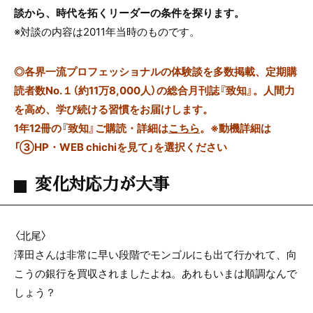
談から、時代を拓くリーダーの条件を探ります。
※対談の内容は2011年当時のものです。
◎
各界一流プロフェッショナルの体験談を多数掲載、定期購
読者数No.１（約11万8,000人）の総合月刊誌『致知』。人間力
を高め、学び続ける習慣をお届けします。
1年12冊の『致知』ご購読・詳細は
こちら
。
※動機詳細は
「③HP・WEB chichiを見て」を選択ください
変化対応力が大事
〈北尾〉
澤田さんは非常に早い段階でモンゴルにも出て行かれて、向
こうの銀行を買収されましたよね。あれもいまは順調なんで
しょう？