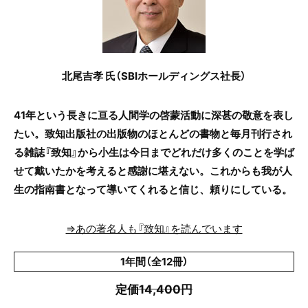
北尾吉孝 氏（SBIホールディングス社長）
41年という長きに亘る人間学の啓蒙活動に深甚の敬意を表し
たい。致知出版社の出版物のほとんどの書物と毎月刊行され
る雑誌『致知』から小生は今日までどれだけ多くのことを学ば
せて戴いたかを考えると感謝に堪えない。これからも我が人
生の指南書となって導いてくれると信じ、頼りにしている。
⇒あの著名人も『致知』を読んでいます
1年間（全12冊）
定価14,400円