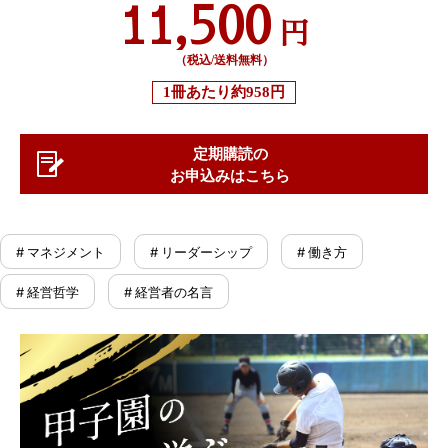
11,500
円
（税込/送料無料）
1冊あたり
約958円
定期購読の
お申込みはこちら
# マネジメント
# リーダーシップ
# 働き方
# 経営哲学
# 経営者の名言