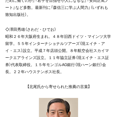
ために働くのか』『君子を目指せ小人になるな』『安岡正篤ノ
ート』など多数。最新刊に『森信三に学ぶ人間力』（いずれも
致知出版社）。
◇澤田秀雄（さわだ・ひでお）
昭和２６年大阪府生まれ。４８年旧西ドイツ・マインツ大学
留学。５５年インターナショナルツアーズ（現エイチ・ア
イ・エス）設立。平成７年店頭公開。８年航空会社スカイマ
ークエアラインズ設立。１１年協立証券（現エイチ・エス証
券）代表取締役。１５年モンゴルAG銀行（現ハーン銀行）会
長。２２年ハウステンボス社長。
【北尾氏から寄せられた推薦の言葉】