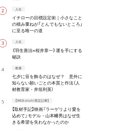
人生
イチローの目標設定術｜小さなこと
の積み重ねが「とんでもないところ」
に至る唯一の道
人生
《羽生善治×桜井章一》運を手にする
秘訣
教養
七夕に笹を飾るのはなぜ？ 意外に
知らない願いごとの本質と作法（人
材教育家・井垣利英）
【WEB chichi 限定記事】
【取材手記】映画『ラーゲリより愛を
込めて』モデル・山本幡男はなぜ生
きる希望を失わなかったのか