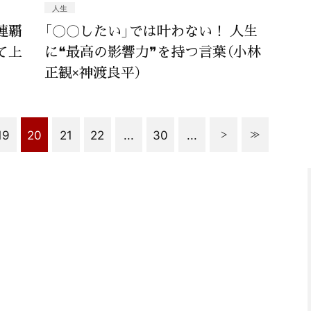
人生
連覇
「〇〇したい」では叶わない！ 人生
て上
に❝最高の影響力❞を持つ言葉（小林
正観×神渡良平）
19
20
21
22
...
30
...