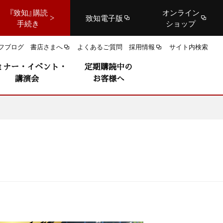
『致知』購読
オンライン
致知電子版
手続き
ショップ
フブログ
書店さまへ
よくあるご質問
採用情報
サイト内検索
ミナー・イベント・
定期購読中の
講演会
お客様へ