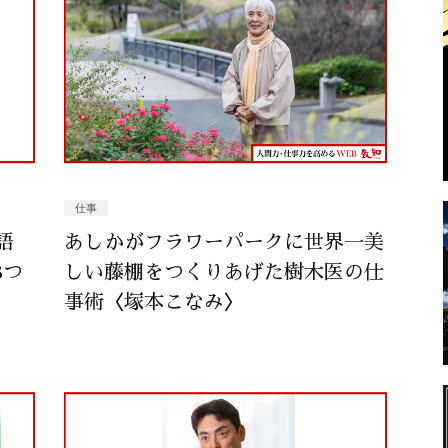
仕事
語
あしかがフラワーパークに世界一美
8つ
しい藤棚をつくりあげた樹木医の仕
事術〈塚本こなみ〉