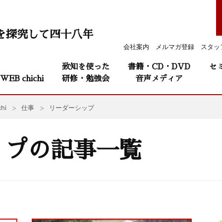
を探究して四十八年
会社案内
メルマガ登録
スタッ
致知を使った
書籍・CD・DVD
セ
WEB chichi
研修・勉強会
音声メディア
hi
仕事
リーダーシップ
ップの記事一覧