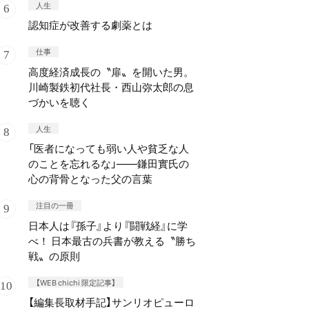
人生
認知症が改善する劇薬とは
仕事
高度経済成長の〝扉〟を開いた男。
川崎製鉄初代社長・西山弥太郎の息
づかいを聴く
人生
「医者になっても弱い人や貧乏な人
のことを忘れるな」——鎌田實氏の
心の背骨となった父の言葉
注目の一冊
日本人は『孫子』より『闘戦経』に学
べ！ 日本最古の兵書が教える〝勝ち
戦〟の原則
【WEB chichi 限定記事】
【編集長取材手記】サンリオピューロ