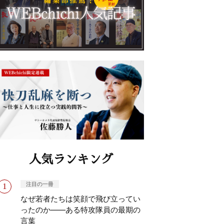
人気ランキング
注目の一冊
なぜ若者たちは笑顔で飛び立ってい
ったのか——ある特攻隊員の最期の
言葉