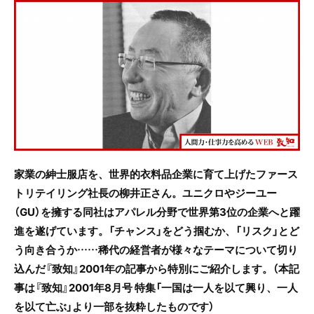
c
itt
e
e
er
b
o
o
k
家業の紳士服店を、世界的衣料品企業に育て上げたファース
トリテイリング社長の柳井正さん。ユニクロやジーユー
（GU）を擁する同社はアパレル分野で世界第3位の企業へと躍
進を遂げています。「チャンス」をどう掴むか、「リスク」とど
う向き合うか……稀代の経営者が様々なテーマについて切り
込んだ『致知』2001年の記事から特別にご紹介します。（本記
事は『致知』2001年8月号 特集「一国は一人を以て興り、一人
を以て亡ぶ」より一部を抜粋したものです）