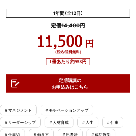
1年間（全12冊）
定価14,400円
11,500
円
（税込/送料無料）
1冊あたり
約958円
定期購読の
お申込みはこちら
# マネジメント
# モチベーションアップ
# リーダーシップ
# 人材育成
# 人生
# 仕事
# 仕事術
# 働き方
# 思考法
# 成功哲学