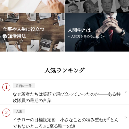
仕事や人生に役立つ
人間学とは
致知活用法
～人間力を高めるために～
人気ランキング
注目の一冊
なぜ若者たちは笑顔で飛び立っていったのか——ある特
攻隊員の最期の言葉
人生
イチローの目標設定術｜小さなことの積み重ねが「とん
でもないところ」に至る唯一の道