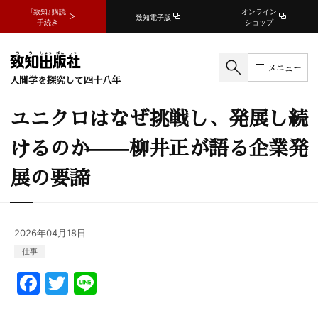
『致知』購読
オンライン
致知電子版
手続き
ショップ
メニュー
人間学を探究して四十八年
ユニクロはなぜ挑戦し、発展し続
けるのか——柳井正が語る企業発
展の要諦
2026年04月18日
仕事
F
T
Li
a
w
n