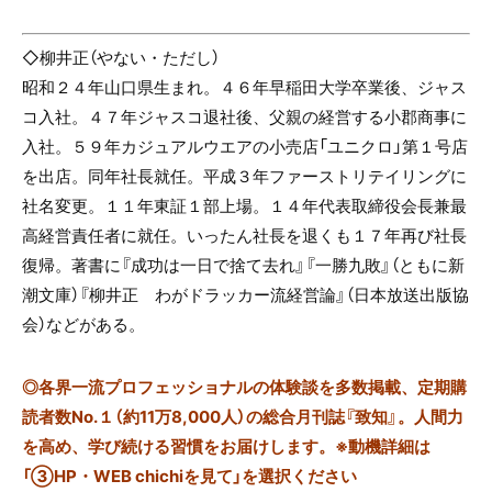
◇柳井正（やない・ただし）
昭和２４年山口県生まれ。４６年早稲田大学卒業後、ジャス
コ入社。４７年ジャスコ退社後、父親の経営する小郡商事に
入社。５９年カジュアルウエアの小売店「ユニクロ」第１号店
を出店。同年社長就任。平成３年ファーストリテイリングに
社名変更。１１年東証１部上場。１４年代表取締役会長兼最
高経営責任者に就任。いったん社長を退くも１７年再び社長
復帰。著書に『成功は一日で捨て去れ』『一勝九敗』（ともに新
潮文庫）『柳井正 わがドラッカー流経営論』（日本放送出版協
会）などがある。
◎
各界一流プロフェッショナルの体験談を多数掲載、定期購
読者数No.１（約11万8,000人）の総合月刊誌『致知』。人間力
を高め、学び続ける習慣をお届けします。※動機詳細は
「③HP・WEB chichiを見て」を選択ください