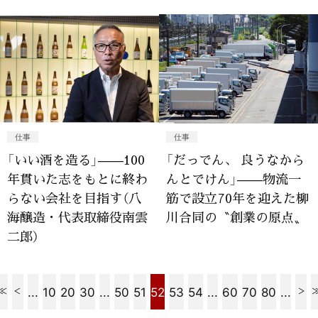
仕事
仕事
「いい酒を造る」——100
「だっでん、 良うなから
年貫いた志をもとに終わ
んとでけん」——物流一
らない会社を目指す（八
筋で設立70年を迎えた柳
海醸造・代表取締役南雲
川合同の〝創業の原点〟
二郎）
...
10
20
30
...
50
51
52
53
54
...
60
70
80
...