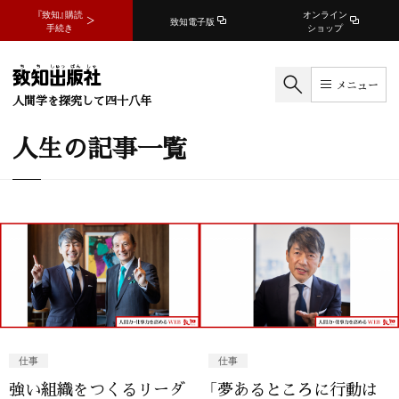
『致知』購読
オンライン
致知電子版
手続き
ショップ
メニュー
人間学を探究して四十八年
人生の記事一覧
仕事
仕事
強い組織をつくるリーダ
「夢あるところに行動は