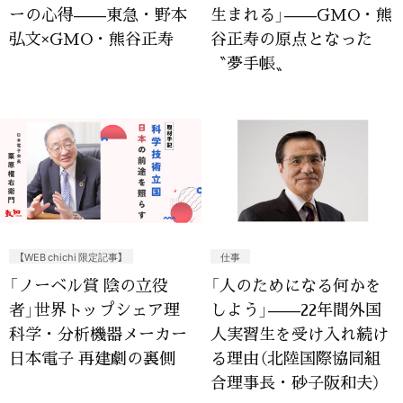
ーの心得——東急・野本
生まれる」——GMO・熊
弘文×GMO・熊谷正寿
谷正寿の原点となった
〝夢手帳〟
【WEB chichi 限定記事】
仕事
「ノーベル賞 陰の立役
「人のためになる何かを
者」世界トップシェア理
しよう」——22年間外国
科学・分析機器メーカー
人実習生を受け入れ続け
日本電子 再建劇の裏側
る理由（北陸国際協同組
合理事長・砂子阪和夫）