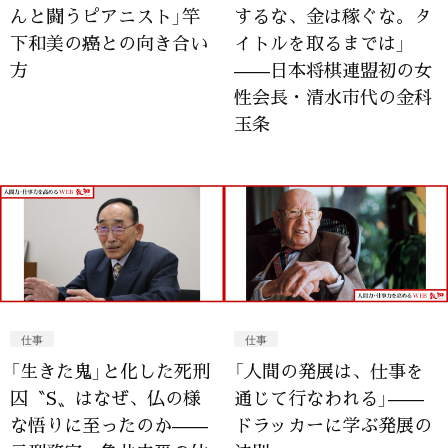
んと闘うピアニスト」竿
するな、金は稼ぐな。タ
下和美の癌との向き合い
イトルを取るまでは」
方
——日本将棋連盟初の女
性会長・清水市代の金科
玉条
仕事
仕事
「生きた鬼」と化した死刑
「人間の発展は、仕事を
囚〝S〟はなぜ、仏の様
通じて行なわれる」——
な悟りに至ったのか——
ドラッカーに学ぶ発展の