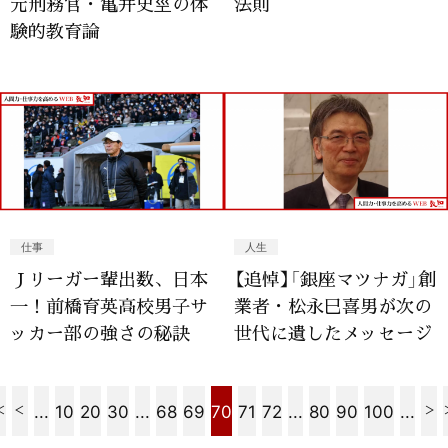
元刑務官・亀井史巠の体
法則
験的教育論
仕事
人生
Ｊリーガー輩出数、日本
【追悼】「銀座マツナガ」創
一！前橋育英高校男子サ
業者・松永巳喜男が次の
ッカー部の強さの秘訣
世代に遺したメッセージ
...
10
20
30
...
68
69
70
71
72
...
80
90
100
...