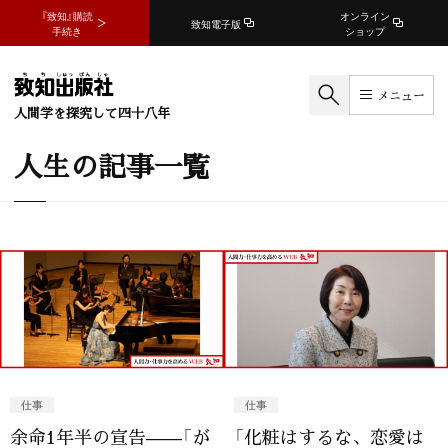
『致知』購読
オンライン
致知電子版
手続き
ショップ
メニュー
人間学を探究して四十八年
人生の記事一覧
仕事
仕事
余命1年半の宣告——「が
「化粧はするな、恋愛は