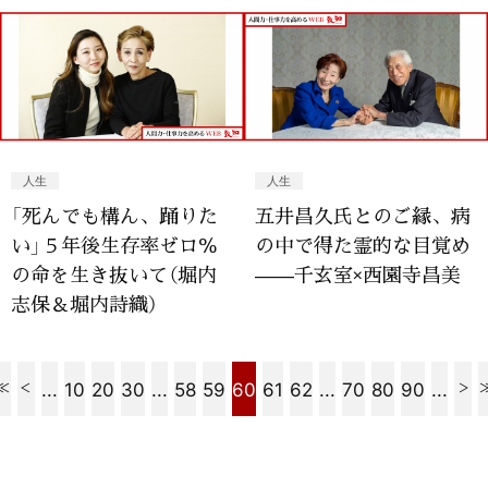
人生
人生
「死んでも構ん、踊りた
五井昌久氏とのご縁、病
い」５年後生存率ゼロ％
の中で得た霊的な目覚め
の命を生き抜いて（堀内
——千玄室×西園寺昌美
志保＆堀内詩織）
...
10
20
30
...
58
59
60
61
62
...
70
80
90
...