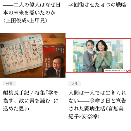
——二人の偉人はなぜ日
字回復させた４つの戦略
本の未来を憂いたのか
（上田俊成×上甲晃）
仕事
人生
編集長手記／特集「学を
人間は一人では生きられ
為す、故に書を読む」に
ない——余命３日と宣告
込めた思い
された闘病生活（音無美
紀子×安奈淳）