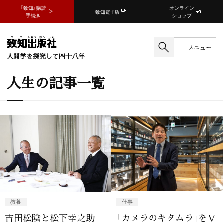
『致知』購読
オンライン
致知電子版
手続き
ショップ
メニュー
人間学を探究して四十八年
人生の記事一覧
教養
仕事
吉田松陰と松下幸之助
「カメラのキタムラ」をＶ