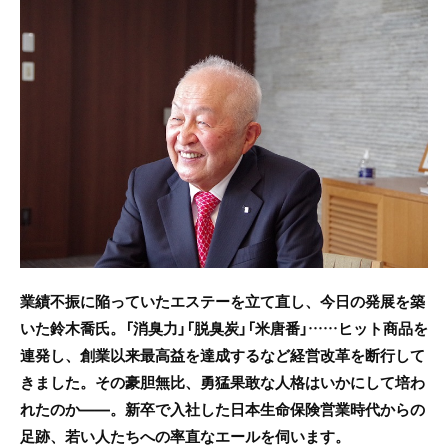
c
itt
e
e
er
b
o
o
k
業績不振に陥っていたエステーを立て直し、今日の発展を築
いた鈴木喬氏。「消臭力」「脱臭炭」「米唐番」……ヒット商品を
連発し、創業以来最高益を達成するなど経営改革を断行して
きました。その豪胆無比、勇猛果敢な人格はいかにして培わ
れたのか――。新卒で入社した日本生命保険営業時代からの
足跡、若い人たちへの率直なエールを伺います。