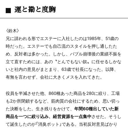
運と勘と度胸
〈鈴木〉
兄に請われる形でエステーに入社したのは
1985
年、
51
歳の
時だった。エステーでも自己流のスタイルを押し通したた
め、反対者は多かった。しかし、バブル崩壊後の業績不振を
立て直すためには、あの〝とんでもない奴〟に任せるしかな
いと社内の意見がまとまり、
63
歳で社長になった。以降、
有無を言わせず、会社に大きくメスを入れてきた。
役員を半減させた他、
860
種あった商品を
280
に絞り、工場
も
2
か所閉鎖するなど、筋肉質の会社にするため、思い切っ
た決断をした。生き残りをかけて、
年間60種出していた新
商品を一つに絞り込み、経営資源を一点集中
させた。そうし
て誕生したのが「消臭ポット」である。当初反対意見ばかり