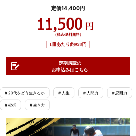
定価14,400円
11,500
円
（税込/送料無料）
1冊あたり
約958円
定期購読の
お申込みはこちら
# 20代をどう生きるか
# 人生
# 人間力
# 忍耐力
# 挫折
# 生き方