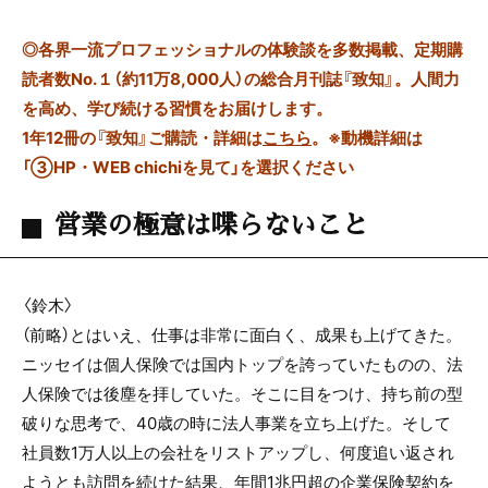
◎
各界一流プロフェッショナルの体験談を多数掲載、定期購
読者数No.１（約11万8,000人）の総合月刊誌『致知』。人間力
を高め、学び続ける習慣をお届けします。
1年12冊の『致知』ご購読・詳細は
こちら
。
※動機詳細は
「③HP・WEB chichiを見て」を選択ください
営業の極意は喋らないこと
〈鈴木〉
（前略）とはいえ、仕事は非常に面白く、成果も上げてきた。
ニッセイは個人保険では国内トップを誇っていたものの、法
人保険では後塵を拝していた。そこに目をつけ、持ち前の型
破りな思考で、
40
歳の時に法人事業を立ち上げた。そして
社員数
1
万人以上の会社をリストアップし、何度追い返され
ようとも訪問を続けた結果、年間
1
兆円超の企業保険契約を