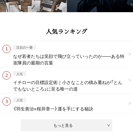
人気ランキング
注目の一冊
なぜ若者たちは笑顔で飛び立っていったのか——ある特
攻隊員の最期の言葉
人生
イチローの目標設定術｜小さなことの積み重ねが「とん
でもないところ」に至る唯一の道
人生
《羽生善治×桜井章一》運を手にする秘訣
もっと見る