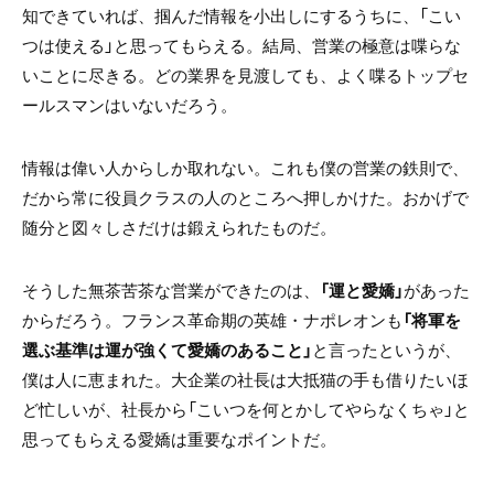
知できていれば、掴んだ情報を小出しにするうちに、「こい
つは使える」と思ってもらえる。結局、営業の極意は喋らな
いことに尽きる。どの業界を見渡しても、よく喋るトップセ
ールスマンはいないだろう。
情報は偉い人からしか取れない。これも僕の営業の鉄則で、
だから常に役員クラスの人のところへ押しかけた。おかげで
随分と図々しさだけは鍛えられたものだ。
そうした無茶苦茶な営業ができたのは、
「運と愛嬌」
があった
からだろう。フランス革命期の英雄・ナポレオンも
「将軍を
選ぶ基準は運が強くて愛嬌のあること」
と言ったというが、
僕は人に恵まれた。大企業の社長は大抵猫の手も借りたいほ
ど忙しいが、社長から「こいつを何とかしてやらなくちゃ」と
思ってもらえる愛嬌は重要なポイントだ。