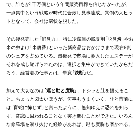
で、誰もが
1
千万個という年間販売目標を信じなかったが、
一点集中という戦略が時代に合致し見事達成。異例の大ヒッ
トとなって、会社は窮状を脱した。
その後発売した「消臭力」、特に冷蔵庫の脱臭剤「脱臭炭」やお
米の虫よけ「米唐番」といった新商品はおかげさまで現在8割
のシェアを占めている。最後発で市場に参入したエステーが
それを成し遂げられたのは、選択と集中ができていたからだ
ろう。経営者の仕事とは、畢竟
「決断」
だ。
加えて大切なのは
「運と勘と度胸」
、ドシッと肚を据えるこ
と。ちょっと図太いほうが、何事もうまくいく。ひと昔前に
は「盲蛇に怖じず」と言ったように、無知ゆえに恐れを知ら
ず、常識に囚われることなく突き進むことができた。いろん
な修羅場を潜り抜けた経験があれば、勘も度胸も磨かれる。