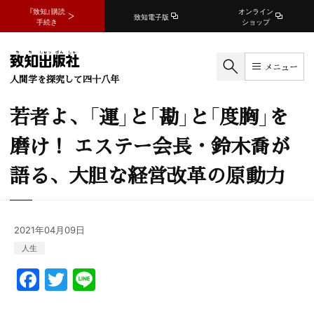
『致知』購読
オンライン
致知電子版
手続き
ショップ
メニュー
人間学を探究して四十八年
若者よ、「運」と「勘」と「度胸」を
磨け！ エステー会長・鈴木喬が
語る、大胆な経営改革の原動力
2021年04月09日
人生
F
T
Li
a
w
n