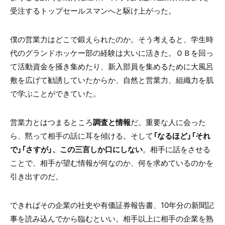
受注するトップセールスマンへと駆け上がった。
僕の営業力はどこで鍛えられたのか。そう考えると、学生時
代のグランドホッケー部の経験は大いに活きた。ＯＢを回っ
て活動資金を掻き集めたり、新入部員を集めるために大風呂
敷を広げて勧誘していたからか、自然と営業力、組織力を肌
で学ぶことができていた。
営業力とはつまるところ
調査と情報
だ。重要な人に会った
ら、黙って相手の話に耳を傾ける。そして
「なるほど」「それ
で」「さすが」、この三言しか口にしない
。相手に話をさせる
ことで、相手が望む情報が何なのか、何を求めているのかを
引き出すのだ。
できればその企業の社史や有価証券報告書、
10
年分の新聞記
事を読み込んでから臨むといい。相手以上に相手の企業を熟