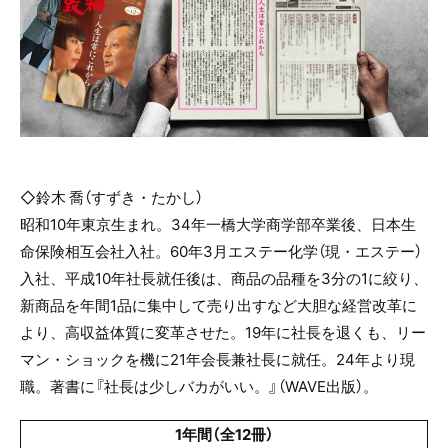
◇鈴木 喬（すずき・たかし）
昭和10年東京生まれ。34年一橋大学商学部卒業後、日本生
命保険相互会社入社。60年3月エステー化学（現・エステー）
入社、平成10年社長就任後は、商品の品種を3分の1に絞り、
新商品を年間1品に集中して売り出すなど大胆な経営改革に
より、高収益体質に変革させた。19年に社長を退くも、リー
マン・ショックを機に21年会長兼社長に就任。24年より現
職。著書に『社長は少しバカがいい。』（WAVE出版）。
1年間（全12冊）