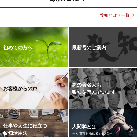
致知とは？一覧
初めての方へ
最新号のご案内
あの著名人も
お客様からの声
致知を読んでいます
仕事や人生に役立つ
人間学とは
致知活用法
～人間力を高めるために～