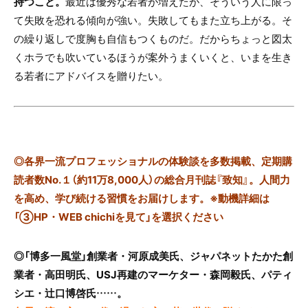
持つこと。
最近は優秀な若者が増えたが、そういう人に限っ
て失敗を恐れる傾向が強い。失敗してもまた立ち上がる。そ
の繰り返しで度胸も自信もつくものだ。だからちょっと図太
くホラでも吹いているほうが案外うまくいくと、いまを生き
る若者にアドバイスを贈りたい。
◎
各界一流プロフェッショナルの体験談を多数掲載、定期購
読者数No.１（約11万8,000人）の総合月刊誌『致知』。人間力
を高め、学び続ける習慣をお届けします。※動機詳細は
「③HP・WEB chichiを見て」を選択ください
◎「博多一風堂」創業者・河原成美氏、ジャパネットたかた創
業者・高田明氏、USJ再建のマーケター・森岡毅氏、パティ
シエ・辻口博啓氏……。